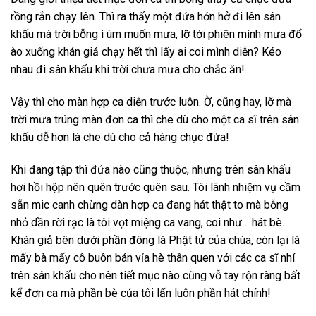
rồng rắn chạy lên. Thì ra thấy một đứa hớn hở đi lên sân
khấu mà trời bỗng ì ùm muốn mưa, lỡ tới phiên mình mưa đổ
ào xuống khán giả chạy hết thì lấy ai coi mình diễn? Kéo
nhau đi sân khấu khi trời chưa mưa cho chắc ăn!
Vậy thì cho màn hợp ca diễn trước luôn. Ờ, cũng hay, lỡ mà
trời mưa trúng màn đơn ca thì che dù cho một ca sĩ trên sân
khấu dễ hơn là che dù cho cả hàng chục đứa!
Khi đang tập thì đứa nào cũng thuộc, nhưng trên sân khấu
hơi hồi hộp nên quên trước quên sau. Tôi lãnh nhiệm vụ cầm
sẵn mic canh chừng dàn hợp ca đang hát thật to mà bỗng
nhỏ dần rời rạc là tôi vọt miệng ca vang, coi như… hát bè.
Khán giả bên dưới phần đông là Phật tử của chùa, còn lại là
mấy bà mấy cô buôn bán vỉa hè thân quen với các ca sĩ nhí
trên sân khấu cho nên tiết mục nào cũng vỗ tay rộn ràng bất
kể đơn ca mà phần bè của tôi lấn luôn phần hát chính!