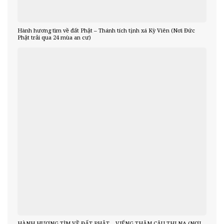
Hành hương tìm về đất Phật – Thánh tích tịnh xá Kỳ Viên (Nơi Đức
Phật trải qua 24 mùa an cư)
HÀNH HƯƠNG TÌM VỀ ĐẤT PHẬT – VIẾNG THĂM CÂU THI NA (NƠI