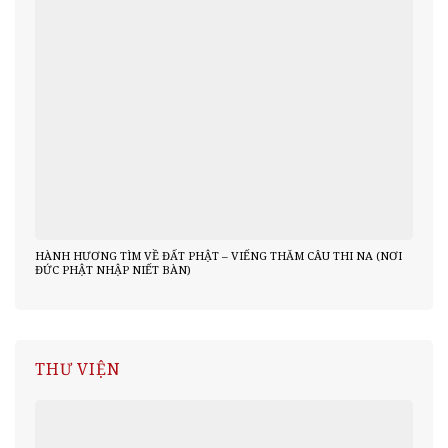
HÀNH HƯƠNG TÌM VỀ ĐẤT PHẬT – VIẾNG THĂM CÂU THI NA (NƠI
ĐỨC PHẬT NHẬP NIẾT BÀN)
THƯ VIỆN