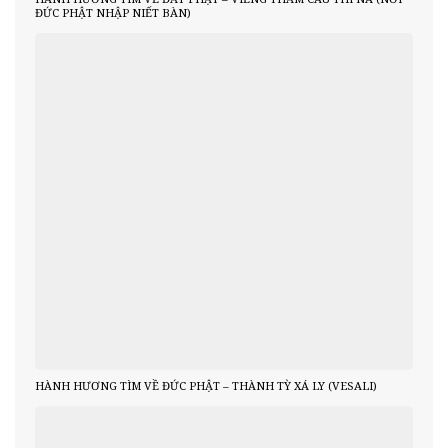
ĐỨC PHẬT NHẬP NIẾT BÀN)
HÀNH HƯƠNG TÌM VỀ ĐỨC PHẬT – THÀNH TỲ XÁ LY (VESALI)