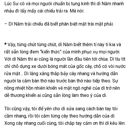
Lúc Sư cô và mọi người chuẩn bị tụng kinh thì dì Năm nhanh
nhảu đi lấy mấy cái chiếu trải ra. Má nói:
– Dì Năm trải chiếu đã biết phân biệt mặt trái mặt phải.
*
Vậy, từng chút từng chút, dì Năm biết thêm tí này tí kia và
rất sẵn lòng đem “kiến thức” của mình phục vụ mọi người.
Với dì Năm thì ai cũng là người lần đầu tiên tới chùa. Dì tíu tít
chỉ chỗ dựng xe dưới bóng mát của gốc cây, chỗ có vòi nước
rửa mặt… Dì lăng xăng thắp bảy cây nhang và hướng dẫn
người ta cắm bàn thờ nào trước bàn thờ nào tiếp theo. Sự
nồng nhiệt hồn nhiên khiến vẻ mặt ngô nghê của dì trở nên
dễ thương khiến ai cũng sẵn lòng làm theo ý của dì.
Tôi cũng vậy, tôi để yên cho dì sửa sang cách bàn tay tôi
cầm nhang, rồi tôi cắm từng cây theo hướng dẫn của dì.
Xong cây nhang cuối cùng, tôi chắp tay cảm ơn thì dì kêu lên: