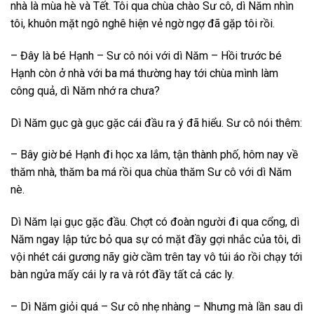
nhà là mùa hè và Tết. Tôi qua chùa chào Sư cô, dì Năm nhìn
tôi, khuôn mặt ngô nghê hiện vẻ ngờ ngợ đã gặp tôi rồi.
– Đây là bé Hạnh – Sư cô nói với dì Năm – Hồi trước bé
Hạnh còn ở nhà với ba má thường hay tới chùa mình làm
công quả, dì Năm nhớ ra chưa?
Dì Năm gục gà gục gặc cái đầu ra ý đã hiểu. Sư cô nói thêm:
– Bây giờ bé Hạnh đi học xa lắm, tận thành phố, hôm nay về
thăm nhà, thăm ba má rồi qua chùa thăm Sư cô với dì Năm
nè.
Dì Năm lại gục gặc đầu. Chợt có đoàn người đi qua cổng, dì
Năm ngay lập tức bỏ qua sự có mặt đầy gợi nhắc của tôi, dì
vội nhét cái gương nãy giờ cầm trên tay vô túi áo rồi chạy tới
bàn ngửa mấy cái ly ra và rót đầy tất cả các ly.
– Dì Năm giỏi quá – Sư cô nhẹ nhàng – Nhưng mà lần sau dì