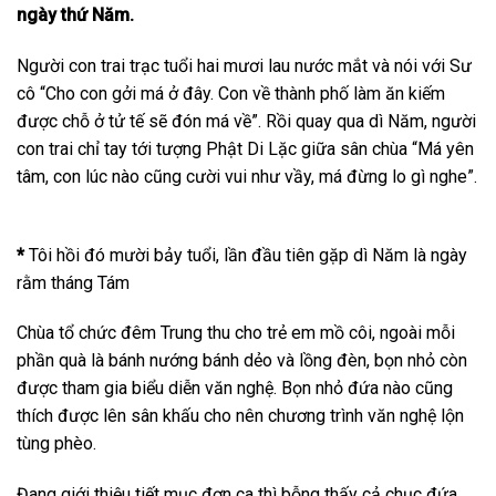
ngày thứ Năm.
Người con trai trạc tuổi hai mươi lau nước mắt và nói với Sư
cô “Cho con gởi má ở đây. Con về thành phố làm ăn kiếm
được chỗ ở tử tế sẽ đón má về”. Rồi quay qua dì Năm, người
con trai chỉ tay tới tượng Phật Di Lặc giữa sân chùa “Má yên
tâm, con lúc nào cũng cười vui như vầy, má đừng lo gì nghe”.
*
Tôi hồi đó mười bảy tuổi, lần đầu tiên gặp dì Năm là ngày
rằm tháng Tám
Chùa tổ chức đêm Trung thu cho trẻ em mồ côi, ngoài mỗi
phần quà là bánh nướng bánh dẻo và lồng đèn, bọn nhỏ còn
được tham gia biểu diễn văn nghệ. Bọn nhỏ đứa nào cũng
thích được lên sân khấu cho nên chương trình văn nghệ lộn
tùng phèo.
Đang giới thiệu tiết mục đơn ca thì bỗng thấy cả chục đứa