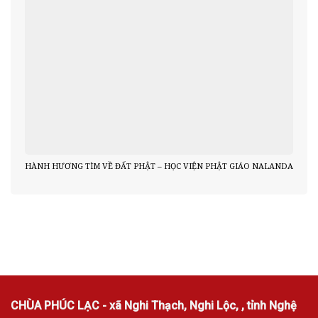
HÀNH HƯƠNG TÌM VỀ ĐẤT PHẬT – HỌC VIỆN PHẬT GIÁO NALANDA
CHÙA PHÚC LẠC - xã Nghi Thạch, Nghi Lộc, , tỉnh Nghệ