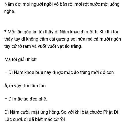
Năm đợi mọi người ngồi vô bàn rồi mới rót nước mời uống
nghe.
*
Mỗi lần gặp lại tôi thấy dì Năm khác đi một tí. Khi thì tôi
thấy tay dì không cầm cái gương soi nữa mà cả mười ngón
tay cứ rờ rẫm và vuốt vuốt vạt áo tràng.
Má tôi giải thích:
– Dì Năm khoe bữa nay được mặc áo tràng mới đó con.
À, ra vậy. Tôi tấm tắc:
– Dì mặc áo đẹp ghê.
Dì Năm cười, mặt ửng hồng. So với khi bắt chước Phật Di
Lặc cười, dì đã biết mắc cỡ rồi.