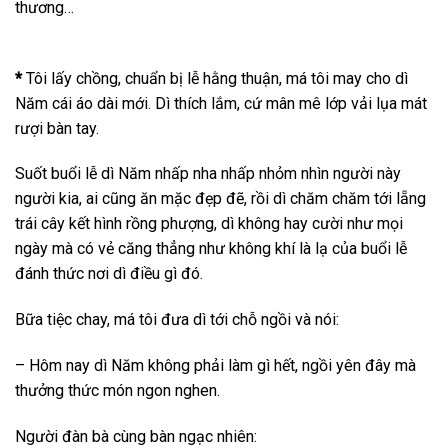
thương…
*
Tôi lấy chồng, chuẩn bị lễ hằng thuận, má tôi may cho dì
Năm cái áo dài mới. Dì thích lắm, cứ mân mê lớp vải lụa mát
rượi bàn tay.
Suốt buổi lễ dì Năm nhấp nha nhấp nhỏm nhìn người này
người kia, ai cũng ăn mặc đẹp đẽ, rồi dì chăm chăm tới lẵng
trái cây kết hình rồng phượng, dì không hay cười như mọi
ngày mà có vẻ căng thẳng như không khí là lạ của buổi lễ
đánh thức nơi dì điều gì đó.
Bữa tiệc chay, má tôi đưa dì tới chỗ ngồi và nói:
– Hôm nay dì Năm không phải làm gì hết, ngồi yên đây mà
thưởng thức món ngon nghen.
Người đàn bà cùng bàn ngạc nhiên: