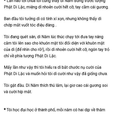
*
Lần nào tới chùa tôi cũng thấy dì Năm đứng trước tượng
Phật Di Lặc, miệng dì nhoẻn cười hết cỡ, tay cầm cái gương.
Ban đầu tôi tưởng dì có tính xí xọn, nhưng không thấy dì
chớp mắt vuốt tóc điệu đàng…
Tôi đang quét sân, dì Năm lúc thúc chạy tới đưa tay nâng
cằm tôi lên sao cho khuôn mặt tôi đối diện với khuôn mặt
của dì (để nhìn cho rõ!), rồi dì nhoẻn cười hết cỡ, ngón tay trỏ
chỉ về phía tượng Phật Di Lặc.
Mấy lần như vậy thì tôi hiểu ra dì bắt chước nụ cười của
Phật Di Lặc và muốn hỏi tôi dì cười như vậy đã giống chưa.
Tôi gật đầu. Dì Năm thích thú lắm, lại giơ cao cái gương soi
và cười híp mắt.
*
Tôi học đại học ở thành phố, mỗi năm có hai dịp về thăm