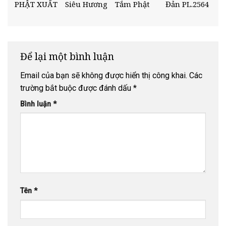
PHẬT XUẤT
Siêu Hương
Tắm Phật
Đản PL.2564
GIA
Linh Thai
Nhân Mùa
– DL.2020
Nhi
Phật Đản
Tại Chùa Cổ
Am
Để lại một bình luận
Email của bạn sẽ không được hiển thị công khai.
Các
trường bắt buộc được đánh dấu
*
Bình luận
*
Tên
*