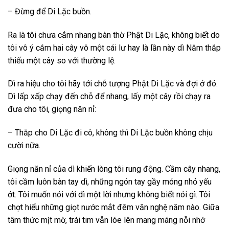
– Đừng để Di Lặc buồn.
Ra là tôi chưa cắm nhang bàn thờ Phật Di Lặc, không biết do
tôi vô ý cắm hai cây vô một cái lư hay là lần này dì Năm thắp
thiếu một cây so với thường lệ.
Dì ra hiệu cho tôi hãy tới chỗ tượng Phật Di Lặc và đợi ở đó.
Dì lấp xấp chạy đến chỗ để nhang, lấy một cây rồi chạy ra
đưa cho tôi, giọng năn nỉ:
– Thắp cho Di Lặc đi cô, không thì Di Lặc buồn không chịu
cười nữa.
Giọng năn nỉ của dì khiến lòng tôi rung động. Cầm cây nhang,
tôi cầm luôn bàn tay dì, những ngón tay gầy móng nhỏ yếu
ớt. Tôi muốn nói với dì một lời nhưng không biết nói gì. Tôi
chợt hiểu những giọt nước mắt đêm văn nghệ năm nào. Giữa
tâm thức mịt mờ, trái tim vẫn lóe lên mang máng nỗi nhớ