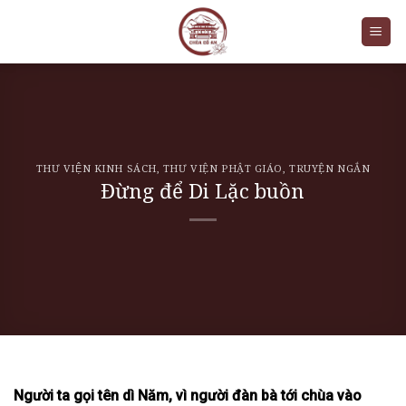
Skip
to
content
THƯ VIỆN KINH SÁCH
,
THƯ VIỆN PHẬT GIÁO
,
TRUYỆN NGẮN
Đừng để Di Lặc buồn
Người ta gọi tên dì Năm, vì người đàn bà tới chùa vào