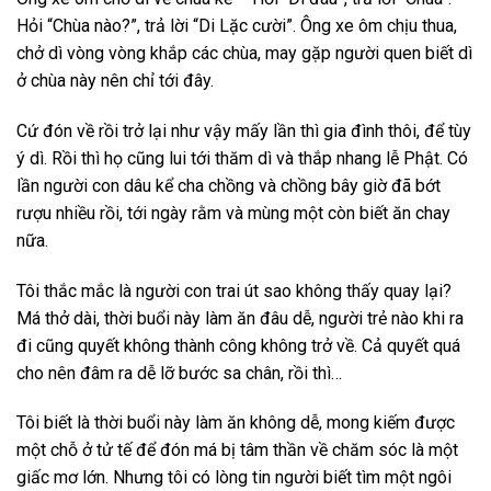
Hỏi “Chùa nào?”, trả lời “Di Lặc cười”. Ông xe ôm chịu thua,
chở dì vòng vòng khắp các chùa, may gặp người quen biết dì
ở chùa này nên chỉ tới đây.
Cứ đón về rồi trở lại như vậy mấy lần thì gia đình thôi, để tùy
ý dì. Rồi thì họ cũng lui tới thăm dì và thắp nhang lễ Phật. Có
lần người con dâu kể cha chồng và chồng bây giờ đã bớt
rượu nhiều rồi, tới ngày rằm và mùng một còn biết ăn chay
nữa.
Tôi thắc mắc là người con trai út sao không thấy quay lại?
Má thở dài, thời buổi này làm ăn đâu dễ, người trẻ nào khi ra
đi cũng quyết không thành công không trở về. Cả quyết quá
cho nên đâm ra dễ lỡ bước sa chân, rồi thì…
Tôi biết là thời buổi này làm ăn không dễ, mong kiếm được
một chỗ ở tử tế để đón má bị tâm thần về chăm sóc là một
giấc mơ lớn. Nhưng tôi có lòng tin người biết tìm một ngôi