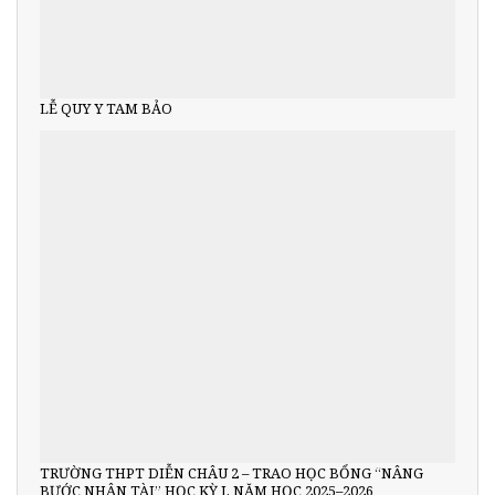
LỄ QUY Y TAM BẢO
TRƯỜNG THPT DIỄN CHÂU 2 – TRAO HỌC BỔNG “NÂNG
BƯỚC NHÂN TÀI” HỌC KỲ I, NĂM HỌC 2025–2026