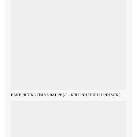
HÀNH HƯƠNG TÌM VỀ ĐẤT PHẬT – NÚI LINH THỨU ( LINH SƠN )