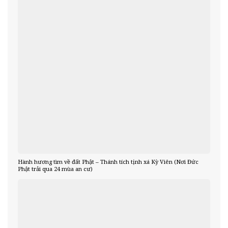
Hành hương tìm về đất Phật – Thánh tích tịnh xá Kỳ Viên (Nơi Đức
Phật trải qua 24 mùa an cư)