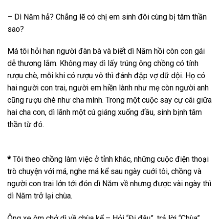
– Dì Năm hả? Chẳng lẽ có chị em sinh đôi cùng bị tâm thần
sao?
Má tôi hỏi han người đàn bà và biết dì Năm hồi còn con gái
dễ thương lắm. Không may dì lấy trúng ông chồng có tính
rượu chè, mỗi khi có rượu vô thì đánh đập vợ dữ dội. Họ có
hai người con trai, người em hiền lành như mẹ còn người anh
cũng rượu chè như cha mình. Trong một cuộc say cự cãi giữa
hai cha con, dì lãnh một cú giáng xuống đầu, sinh bịnh tâm
thần từ đó.
*
Tôi theo chồng làm việc ở tỉnh khác, những cuộc điện thoại
trò chuyện với má, nghe má kể sau ngày cuới tôi, chồng và
người con trai lớn tới đón dì Năm về nhưng được vài ngày thì
dì Năm trở lại chùa.
Ông xe ôm chở dì về chùa kể – Hỏi “Đi đâu”, trả lời “Chùa”.