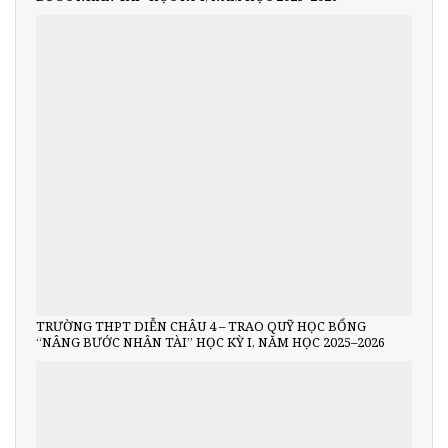
TRƯỜNG THPT DIỄN CHÂU 4 – TRAO QUỸ HỌC BỔNG
“NÂNG BƯỚC NHÂN TÀI” HỌC KỲ I, NĂM HỌC 2025–2026