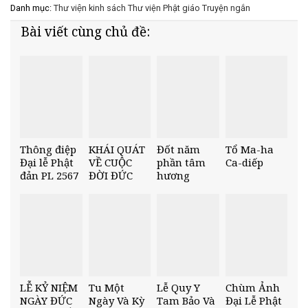
Danh mục:
Thư viện kinh sách
Thư viện Phật giáo
Truyện ngắn
Bài viết cùng chủ đề:
Thông điệp
KHÁI QUÁT
Đốt năm
Tổ Ma-ha
Đại lễ Phật
VỀ CUỘC
phần tâm
Ca-diếp
đản PL 2567
ĐỜI ĐỨC
hương
của Đức
PHẬT VÀ
Pháp chủ
CẢM
Giáo hội
TƯỞNG
PGVN
NHÂN NGÀY
KHÁNH
ĐẢN
LỄ KỶ NIỆM
Tu Một
Lễ Quy Y
Chùm Ảnh
NGÀY ĐỨC
Ngày Và Kỳ
Tam Bảo Và
Đại Lễ Phật