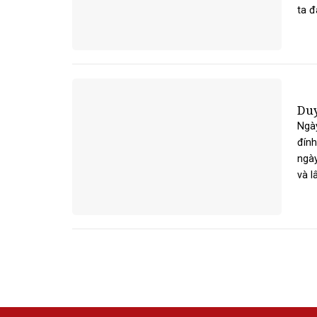
ta đ
Duy
Ngày
đính
ngày
và l