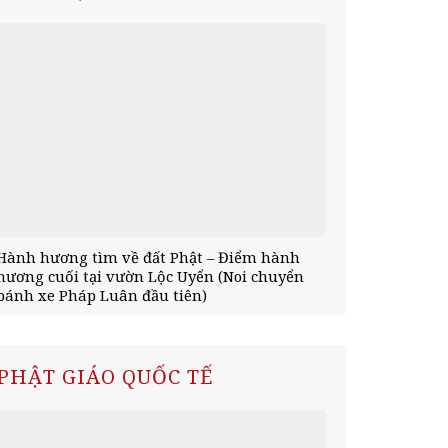
Hành hương tìm về đất Phật – Điểm hành
Hành hương 
hương cuối tại vườn Lộc Uyển (Noi chuyển
tịnh xá Kỳ V
bánh xe Pháp Luân đầu tiên)
mùa an cư)
PHẬT GIÁO QUỐC TẾ