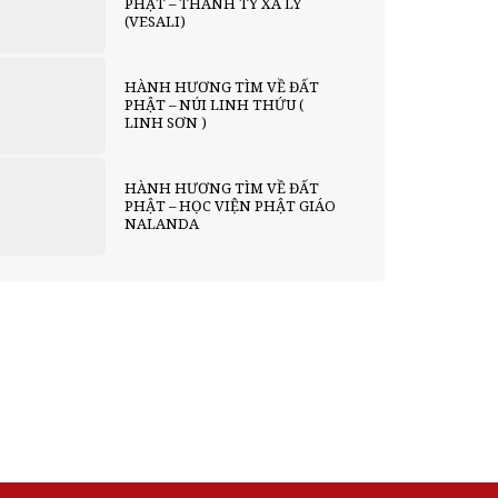
PHẬT – THÀNH TỲ XÁ LY
(VESALI)
HÀNH HƯƠNG TÌM VỀ ĐẤT
PHẬT – NÚI LINH THỨU (
LINH SƠN )
HÀNH HƯƠNG TÌM VỀ ĐẤT
PHẬT – HỌC VIỆN PHẬT GIÁO
NALANDA