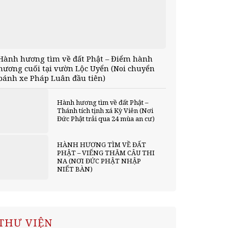
Hành hương tìm về đất Phật – Điểm hành
hương cuối tại vườn Lộc Uyển (Noi chuyển
bánh xe Pháp Luân đầu tiên)
Hành hương tìm về đất Phật –
Thánh tích tịnh xá Kỳ Viên (Nơi
Đức Phật trải qua 24 mùa an cư)
HÀNH HƯƠNG TÌM VỀ ĐẤT
PHẬT – VIẾNG THĂM CÂU THI
NA (NƠI ĐỨC PHẬT NHẬP
NIẾT BÀN)
THƯ VIỆN