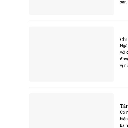
sạn, 
Chú
Ngà
với 
đang
vị n
Tấm
Có m
hiện
bà m