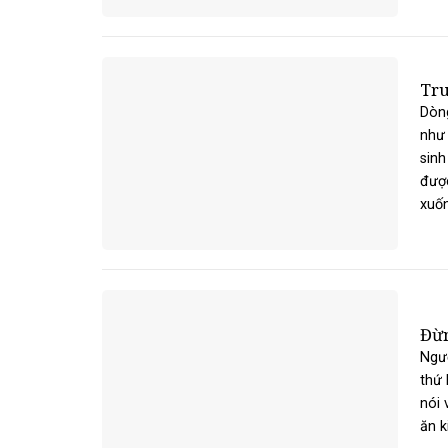
Tru
Dòng
như 
sinh
được
xuốn
Đừn
Ngườ
thứ 
nói 
ăn k