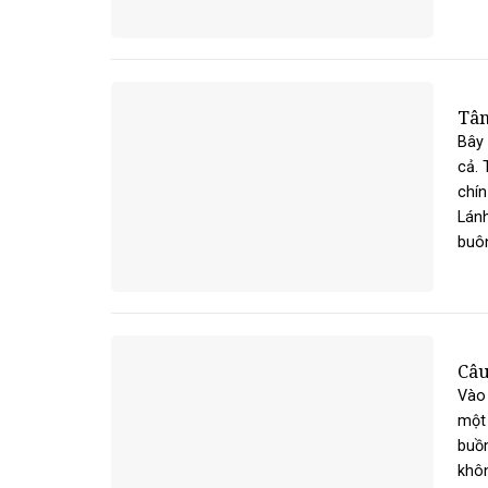
Tâm
Bây 
cả.
chín
Lánh
buôn.
Câu
Vào
một 
buồn
khôn