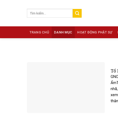
Skip
to
content
TRANG CHỦ
DANH MỤC
HOẠT ĐỘNG PHẬT SỰ
Tổ 
GNO 
ẨmTr
nhã,
xem 
thắn