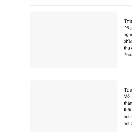
Tru
“Đạ
ngườ
phần
thụ 
Phươ
Tru
Mỗi 
thẳn
thổi
hơi 
nơi c