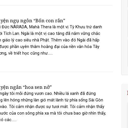
yện ngụ ngôn “Bốn con rắn”
i Đức NÀRADA, Mahà Thera là một vị Tỳ Khưu trứ danh
i Tích Lan. Ngài là một vị cao tăng đã nắm vững chắc
 giáo lý cao siêu nhà Phật. Thêm vào đó Ngài đã hấp
được phần uyên thâm hoằng đại của nền văn hóa Tây
ng, về triết học cũng như......
yện ngắn “hoa sen nở”
ngày tôi mỗi đứng vươn cao. Nhiều lá xanh đã đứng
g lên hóng những làn gió mát lành từ phía sống Sài Gòn
 vào. Tôi cảm nhận được sự tươi mát. Tôi cảm nhận thấy
nước của con sông phía xa mà tôi chưa bao giờ nhìn thấy,
ó các......