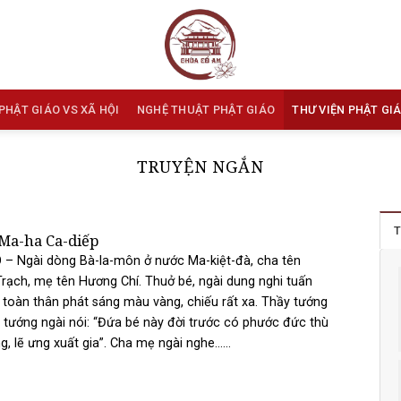
PHẬT GIÁO VS XÃ HỘI
NGHỆ THUẬT PHẬT GIÁO
THƯ VIỆN PHẬT GI
TRUYỆN NGẮN
T
Ma-ha Ca-diếp
– Ngài dòng Bà-la-môn ở nước Ma-kiệt-đà, cha tên
ạch, mẹ tên Hương Chí. Thuở bé, ngài dung nghi tuấn
 toàn thân phát sáng màu vàng, chiếu rất xa. Thầy tướng
tướng ngài nói: “Đứa bé này đời trước có phước đức thù
g, lẽ ưng xuất gia”. Cha mẹ ngài nghe......