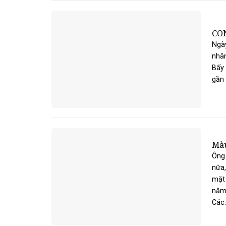
CO
Ngày
nhân
Bấy 
gần 
Màu
Ông 
nữa,
mặt 
năm,
Các..