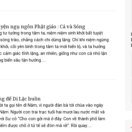
yện ngụ ngôn Phật giáo : Cá và Sóng
 tư tưởng trong tâm ta, niệm niệm sinh khởi bất tuyệt
sóng trào, chẳng cách chi dừng lặng. Chỉ khi niệm ngừng
 khởi, cõi yên bình trong tâm ta mới hiển lộ, và ta hưởng
 cảm giác tĩnh lặng, an nhiên, giống như con cá nhỏ lặn
g biển sâu tận hưởng......
g để Di Lặc buồn
i ta gọi tên dì Năm, vì người đàn bà tới chùa vào ngày
Năm. Người con trai trạc tuổi hai mươi lau nước mắt và
với Sư cô “Cho con gởi má ở đây. Con về thành phố làm
iếm được chỗ ở tử tế sẽ đón má về”. Rồi quay......