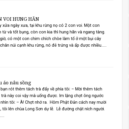
N VOI HUNG HÃN
 xửa ngày xưa, tại khu rừng nọ có 2 con voi. Một con
 từ và tốt bụng, còn con kia thì hung hãn và ngang tàng.
giờ, có một con chim chích chòe làm tổ ở một bụi cây
chân núi cạnh khu rừng, nó đẻ trứng và ấp được nhiều......
 áo nâu sồng
bạn rót thêm tách trà đẩy về phía tôi: – Mời thêm tách
 trà này coi vậy mà uống được. Im lặng chợt ông ngước
nhìn tôi: – À! Chợt nhớ ra. Hôm Phật Đản cách nay mười
 tôi lên chùa Long Sơn dự lễ. Lễ đường chật ních người.
....