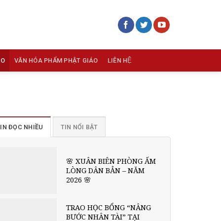
ÁO
VĂN HÓA PHẨM PHẬT GIÁO
LIÊN HỆ
IN ĐỌC NHIỀU
TIN NỔI BẬT
🌸 XUÂN BIÊN PHÒNG ẤM
LÒNG DÂN BẢN – NĂM
2026 🌸
TRAO HỌC BỔNG “NÂNG
BƯỚC NHÂN TÀI” TẠI