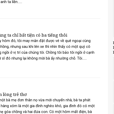
anh ta liền......
ng ta chỉ bất tiện có ba tiếng thôi
y hôm đó, tôi may mắn đặt được vé về quê ngoại cùng
chồng, nhưng sau khi lên xe thì nhìn thấy có một quý cô
 ngồi ở vị trí của chúng tôi. Chồng tôi bảo tôi ngồi ở cạnh
ữ sĩ đó nhưng lại không mời bà ấy nhường chỗ. Tôi......
 lòng trẻ thơ
ột bà mẹ đơn thân nọ vừa mới chuyển nhà, bà ta phát
 hàng xóm là một gia đình nghèo khó, gia đình đó có một
ẹ góa chồng và hai đứa con. Có một hôm mất điện, bà