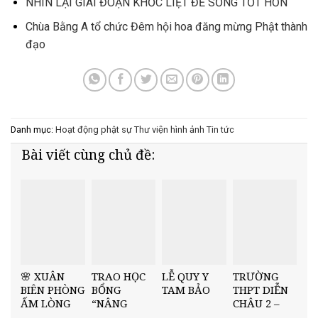
NHÌN LẠI GIAI ĐOẠN KHỐC LIỆT ĐỂ SỐNG TỐT HƠN
Chùa Bằng A tổ chức Đêm hội hoa đăng mừng Phật thành
đạo
Danh mục:
Hoạt động phật sự
Thư viện hình ảnh
Tin tức
Bài viết cùng chủ đề:
🌸 XUÂN
TRAO HỌC
LỄ QUY Y
TRƯỜNG
BIÊN PHÒNG
BỔNG
TAM BẢO
THPT DIỄN
ẤM LÒNG
“NÂNG
CHÂU 2 –
DÂN BẢN –
BƯỚC NHÂN
TRAO HỌC