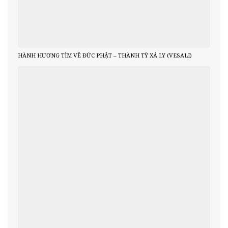
HÀNH HƯƠNG TÌM VỀ ĐỨC PHẬT – THÀNH TỲ XÁ LY (VESALI)