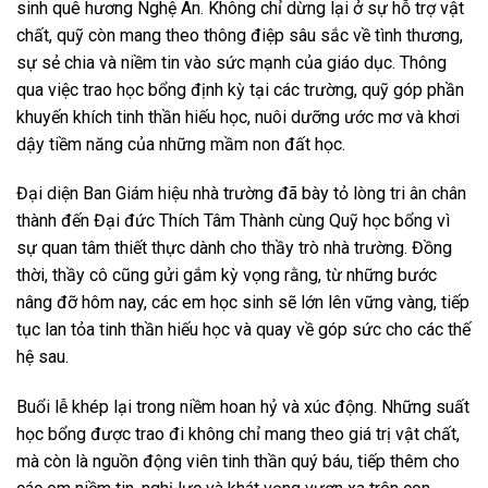
sinh quê hương Nghệ An. Không chỉ dừng lại ở sự hỗ trợ vật
chất, quỹ còn mang theo thông điệp sâu sắc về tình thương,
sự sẻ chia và niềm tin vào sức mạnh của giáo dục. Thông
qua việc trao học bổng định kỳ tại các trường, quỹ góp phần
khuyến khích tinh thần hiếu học, nuôi dưỡng ước mơ và khơi
dậy tiềm năng của những mầm non đất học.
Đại diện Ban Giám hiệu nhà trường đã bày tỏ lòng tri ân chân
thành đến Đại đức Thích Tâm Thành cùng Quỹ học bổng vì
sự quan tâm thiết thực dành cho thầy trò nhà trường. Đồng
thời, thầy cô cũng gửi gắm kỳ vọng rằng, từ những bước
nâng đỡ hôm nay, các em học sinh sẽ lớn lên vững vàng, tiếp
tục lan tỏa tinh thần hiếu học và quay về góp sức cho các thế
hệ sau.
Buổi lễ khép lại trong niềm hoan hỷ và xúc động. Những suất
học bổng được trao đi không chỉ mang theo giá trị vật chất,
mà còn là nguồn động viên tinh thần quý báu, tiếp thêm cho