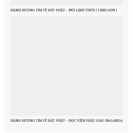
HÀNH HƯƠNG TÌM VỀ ĐẤT PHẬT – NÚI LINH THỨU ( LINH SƠN )
HÀNH HƯƠNG TÌM VỀ ĐẤT PHẬT – HỌC VIỆN PHẬT GIÁO NALANDA