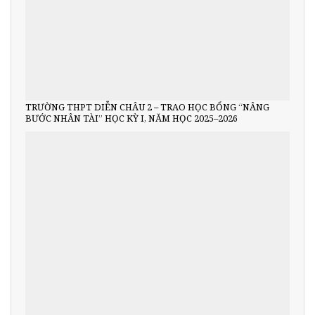
TRƯỜNG THPT DIỄN CHÂU 2 – TRAO HỌC BỔNG “NÂNG
BƯỚC NHÂN TÀI” HỌC KỲ I, NĂM HỌC 2025–2026