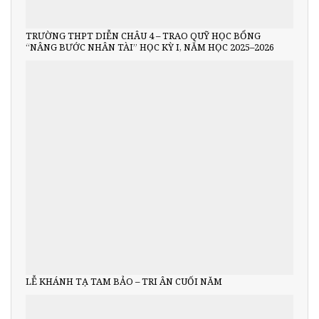
TRƯỜNG THPT DIỄN CHÂU 4 – TRAO QUỸ HỌC BỔNG
“NÂNG BƯỚC NHÂN TÀI” HỌC KỲ I, NĂM HỌC 2025–2026
LỄ KHÁNH TẠ TAM BẢO – TRI ÂN CUỐI NĂM