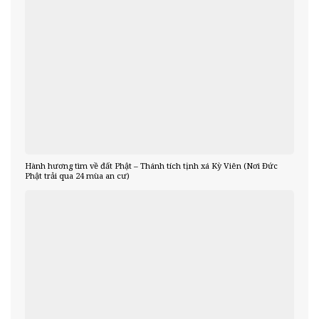
Hành hương tìm về đất Phật – Thánh tích tịnh xá Kỳ Viên (Nơi Đức
Phật trải qua 24 mùa an cư)