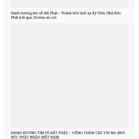
Hành hương tìm về đất Phật – Thánh tích tịnh xá Kỳ Viên (Nơi Đức
Phật trải qua 24 mùa an cư)
HÀNH HƯƠNG TÌM VỀ ĐẤT PHẬT – VIẾNG THĂM CÂU THI NA (NƠI
ĐỨC PHẬT NHẬP NIẾT BÀN)