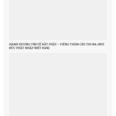
HÀNH HƯƠNG TÌM VỀ ĐẤT PHẬT – VIẾNG THĂM CÂU THI NA (NƠI
ĐỨC PHẬT NHẬP NIẾT BÀN)