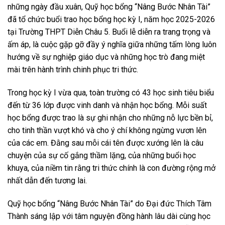
những ngày đầu xuân, Quỹ học bổng “Nâng Bước Nhân Tài”
đã tổ chức buổi trao học bổng học kỳ I, năm học 2025-2026
tại Trường THPT Diễn Châu 5. Buổi lễ diễn ra trang trọng và
ấm áp, là cuộc gặp gỡ đầy ý nghĩa giữa những tấm lòng luôn
hướng về sự nghiệp giáo dục và những học trò đang miệt
mài trên hành trình chinh phục tri thức.
Trong học kỳ I vừa qua, toàn trường có 43 học sinh tiêu biểu
đến từ 36 lớp được vinh danh và nhận học bổng. Mỗi suất
học bổng được trao là sự ghi nhận cho những nỗ lực bền bỉ,
cho tinh thần vượt khó và cho ý chí không ngừng vươn lên
của các em. Đằng sau mỗi cái tên được xướng lên là câu
chuyện của sự cố gắng thầm lặng, của những buổi học
khuya, của niềm tin rằng tri thức chính là con đường rộng mở
nhất dẫn đến tương lai.
Quỹ học bổng “Nâng Bước Nhân Tài” do Đại đức Thích Tâm
Thành sáng lập với tâm nguyện đồng hành lâu dài cùng học