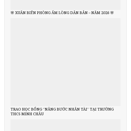
🌸 XUÂN BIÊN PHÒNG ẤM LÒNG DÂN BẢN – NĂM 2026 🌸
TRAO HỌC BỔNG “NÂNG BƯỚC NHÂN TÀI” TẠI TRƯỜNG
THCS MINH CHÂU