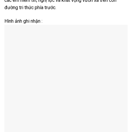
các em niềm tin, nghị lực và khát vọng vươn xa trên con
đường tri thức phía trước.
Hình ảnh ghi nhận :