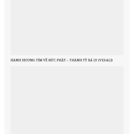
HÀNH HƯƠNG TÌM VỀ ĐỨC PHẬT – THÀNH TỲ XÁ LY (VESALI)