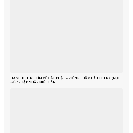
HÀNH HƯƠNG TÌM VỀ ĐẤT PHẬT – VIẾNG THĂM CÂU THI NA (NƠI
ĐỨC PHẬT NHẬP NIẾT BÀN)