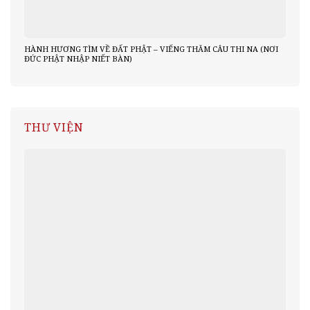
HÀNH HƯƠNG TÌM VỀ ĐẤT PHẬT – VIẾNG THĂM CÂU THI NA (NƠI
ĐỨC PHẬT NHẬP NIẾT BÀN)
THƯ VIỆN