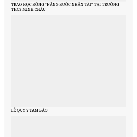
TRAO HỌC BỔNG “NÂNG BƯỚC NHÂN TÀI” TẠI TRƯỜNG
THCS MINH CHÂU
LỄ QUY Y TAM BẢO