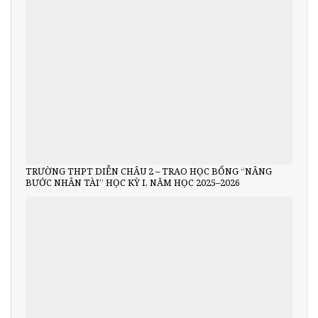
TRƯỜNG THPT DIỄN CHÂU 2 – TRAO HỌC BỔNG “NÂNG
BƯỚC NHÂN TÀI” HỌC KỲ I, NĂM HỌC 2025–2026