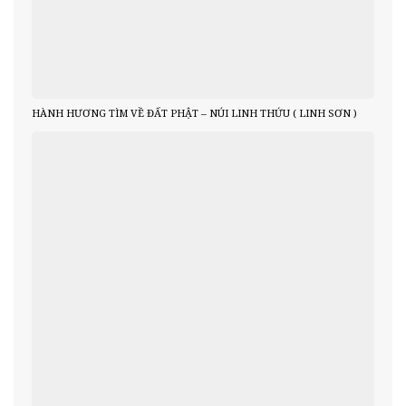
HÀNH HƯƠNG TÌM VỀ ĐẤT PHẬT – NÚI LINH THỨU ( LINH SƠN )