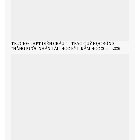
TRƯỜNG THPT DIỄN CHÂU 4 – TRAO QUỸ HỌC BỔNG
“NÂNG BƯỚC NHÂN TÀI” HỌC KỲ I, NĂM HỌC 2025–2026