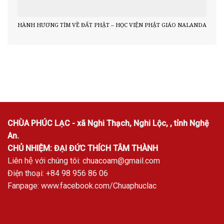
HÀNH HƯƠNG TÌM VỀ ĐẤT PHẬT – HỌC VIỆN PHẬT GIÁO NALANDA
CHÙA PHÚC LẠC - xã Nghi Thạch, Nghi Lộc, , tỉnh Nghệ
An.
CHỦ NHIỆM: ĐẠI ĐỨC THÍCH TÂM THÀNH
Liên hệ với chúng tôi:
chuacoam@gmail.com
Điện thoại: +84 98 956 86 06
Fanpage:
www.facebook.com/Chuaphuclac