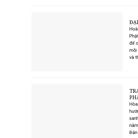
ĐẠI
Hoà 
Phật
để c
mỗi 
và th
TR
PHẬ
Hòa
hướ
sanh
năm 
Đản 