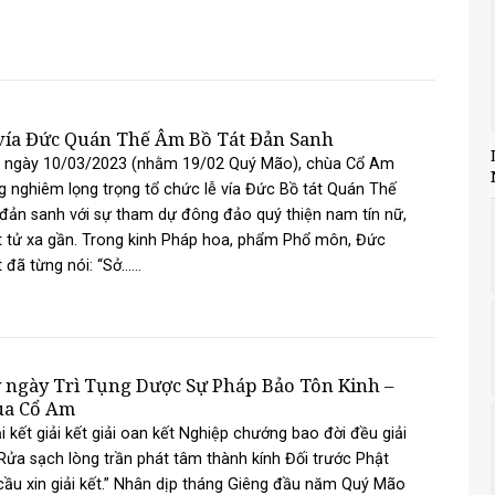
vía Đức Quán Thế Âm Bồ Tát Đản Sanh
 ngày 10/03/2023 (nhằm 19/02 Quý Mão), chùa Cổ Am
g nghiêm lọng trọng tổ chức lễ vía Đức Bồ tát Quán Thế
ản sanh với sự tham dự đông đảo quý thiện nam tín nữ,
 tử xa gần. Trong kinh Pháp hoa, phẩm Phổ môn, Đức
 đã từng nói: “Sở......
 ngày Trì Tụng Dược Sự Pháp Bảo Tôn Kinh –
ùa Cổ Am
ải kết giải kết giải oan kết Nghiệp chướng bao đời đều giải
Rửa sạch lòng trần phát tâm thành kính Đối trước Phật
cầu xin giải kết.” Nhân dịp tháng Giêng đầu năm Quý Mão