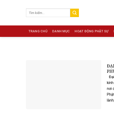
Skip
to
content
TRANG CHỦ
DANH MỤC
HOẠT ĐỘNG PHẬT SỰ
ĐẠI
PH
Đại 
kính
nơi 
Phật
lành,.