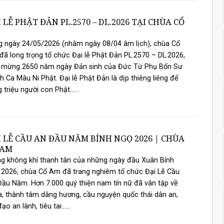
 LỄ PHẬT ĐẢN PL.2570 – DL.2026 TẠI CHÙA CỔ
 ngày 24/05/2026 (nhằm ngày 08/04 âm lịch), chùa Cổ
ã long trọng tổ chức Đại lễ Phật Đản PL.2570 – DL.2026,
h mừng 2650 năm ngày Đản sinh của Đức Từ Phụ Bổn Sư
h Ca Mâu Ni Phật. Đại lễ Phật Đản là dịp thiêng liêng để
 triệu người con Phật......
 LỄ CẦU AN ĐẦU NĂM BÍNH NGỌ 2026 | CHÙA
 AM
g không khí thanh tân của những ngày đầu Xuân Bính
2026, chùa Cổ Am đã trang nghiêm tổ chức Đại Lễ Cầu
ầu Năm. Hơn 7.000 quý thiện nam tín nữ đã vân tập về
, thành tâm dâng hương, cầu nguyện quốc thái dân an,
ạo an lành, tiêu tai......