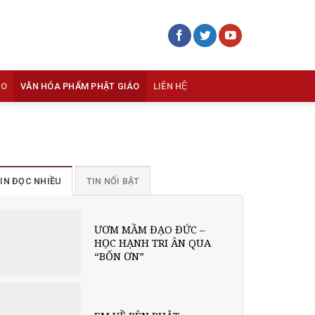
ÁO
VĂN HÓA PHẨM PHẬT GIÁO
LIÊN HỆ
IN ĐỌC NHIỀU
TIN NỔI BẬT
ƯƠM MẦM ĐẠO ĐỨC –
HỌC HẠNH TRI ÂN QUA
“BỐN ƠN”