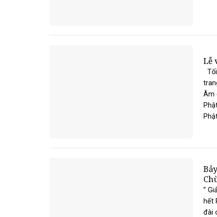
Lễ 
Tối
tran
Âm đ
Phật
Phật
Bảy
Ch
” Gi
hết 
đài 