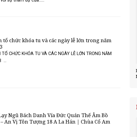
với sự tham dự của......
h tổ chức khóa tu và các ngày lễ lớn trong năm
3
H TỔ CHỨC KHÓA TU VÀ CÁC NGÀY LỄ LỚN TRONG NĂM
 ...
Lạy Ngũ Bách Danh Vía Đức Quán Thế Âm Bồ
 – An Vị Tôn Tượng 18 A La Hán | Chùa Cổ Am