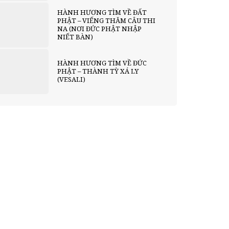
HÀNH HƯƠNG TÌM VỀ ĐẤT
PHẬT – VIẾNG THĂM CÂU THI
NA (NƠI ĐỨC PHẬT NHẬP
NIẾT BÀN)
HÀNH HƯƠNG TÌM VỀ ĐỨC
PHẬT – THÀNH TỲ XÁ LY
(VESALI)