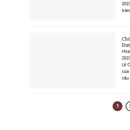
2023
tràn
Chù
Dượ
Hòa
2023
Lễ 
của 
cầu b
1