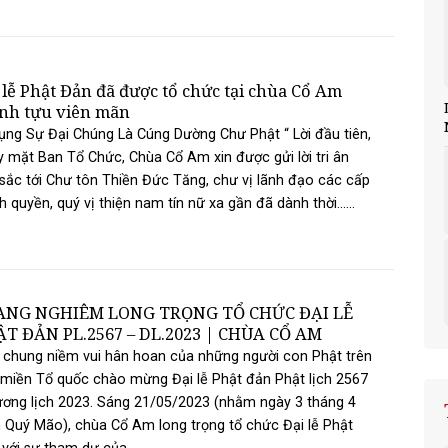
 lễ Phật Đản đã được tổ chức tại chùa Cổ Am
nh tựu viên mãn
ụng Sự Đại Chúng Là Cúng Dường Chư Phật “ Lời đầu tiên,
 mặt Ban Tổ Chức, Chùa Cổ Am xin được gửi lời tri ân
sắc tới Chư tôn Thiền Đức Tăng, chư vị lãnh đạo các cấp
h quyền, quý vị thiện nam tín nữ xa gần đã dành thời......
ANG NGHIÊM LONG TRỌNG TỔ CHỨC ĐẠI LỄ
T ĐẢN PL.2567 – DL.2023 | CHÙA CỔ AM
chung niềm vui hân hoan của những người con Phật trên
miền Tổ quốc chào mừng Đại lễ Phật đản Phật lịch 2567
ơng lịch 2023. Sáng 21/05/2023 (nhằm ngày 3 tháng 4
Quý Mão), chùa Cổ Am long trọng tổ chức Đại lễ Phật