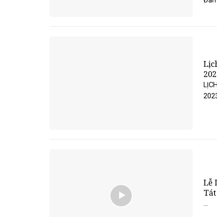
Đản 
Lịc
202
LỊC
2023
Lễ 
Tát
...