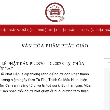
PHẬT GIÁO VS XÃ HỘI
NGHỆ THUẬT PHẬT GIÁO
THƯ VIỆN PHẬT GI
VĂN HÓA PHẨM PHẬT GIÁO
 LỄ PHẬT ĐẢN PL.2570 – DL.2026 TẠI CHÙA
T
ÚC LẠC
lễ Phật Đản là dịp thiêng liêng để người con Phật thành
 tưởng niệm ngày Đức Từ Phụ Thích Ca Mâu Ni thị hiện
đời, đem ánh sáng từ bi và trí tuệ soi khắp nhân gian. Mùa
 Đản nhắc mỗi người biết quay về nuôi dưỡng tâm thiện
.....