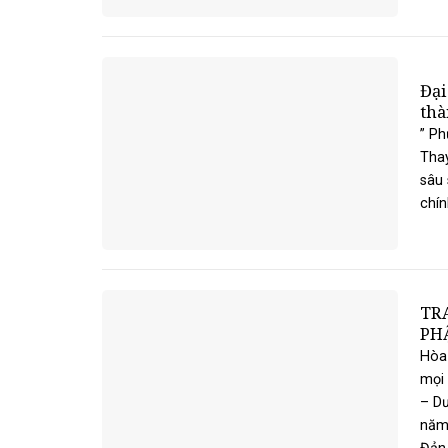
Đại
thà
” Ph
Thay
sâu 
chín
TR
PHẬ
Hòa 
mọi 
– Dư
năm 