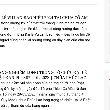
 LỄ VU LAN BÁO HIẾU 2024 TẠI CHÙA CỔ AM
trong không khí của tiết trời tháng 7, những người con
 trên khắp mọi miền đất nước lại cùng hướng đạo tâm
ùng đón mừng Đại lễ Vu Lan báo hiếu – Đây là cơ hội để
người cùng nhắc lại những công ơn dày biển của cha mẹ
ực......
ANG NGHIÊM LONG TRỌNG TỔ CHỨC ĐẠI LỄ
T ĐẢN PL.2567 – DL.2023 | CHÙA PHÚC LẠC
 chung niềm vui hân hoan của những người con Phật
ng đến kỷ niệm ngày đức Từ phụ Thích Ca Mâu Ni đản
. Tối ngày 28/05/2023 (nhằm ngày mùng 10 tháng 4
Quý Mão), chùa Phúc Lạc long trọng tổ chức Đại lễ Phật
với sự tham dự của hàng ngàn......