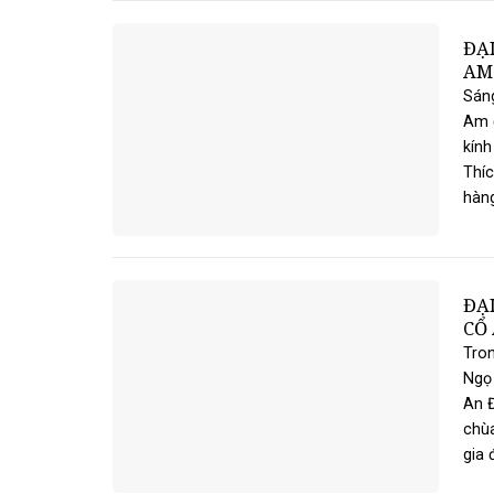
ĐẠI
AM
Sáng
Am đ
kín
Thíc
hàng
ĐẠI
CỔ
Tron
Ngọ 
An Đ
chùa
gia đ