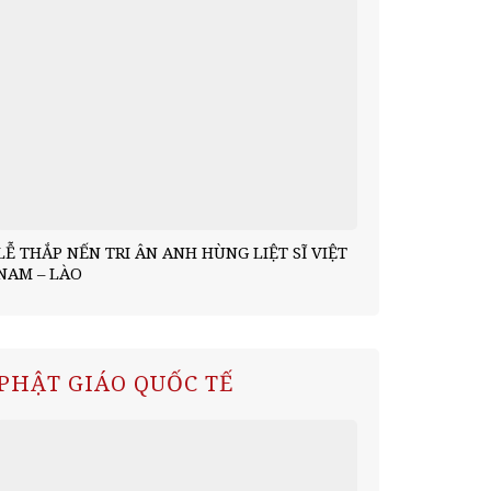
LỄ THẮP NẾN TRI ÂN ANH HÙNG LIỆT SĨ VIỆT
Chư Tăng Ch
NAM – LÀO
kiện 5 ngày 
PHẬT GIÁO QUỐC TẾ