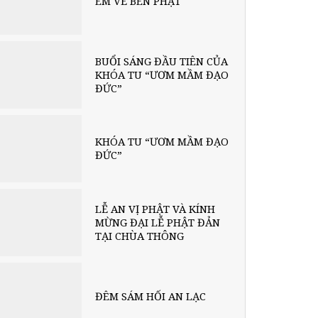
EM VỀ BÊN PHẬT
BUỔI SÁNG ĐẦU TIÊN CỦA
KHÓA TU “ƯƠM MẦM ĐẠO
ĐỨC”
KHÓA TU “ƯƠM MẦM ĐẠO
ĐỨC”
LỄ AN VỊ PHẬT VÀ KÍNH
MỪNG ĐẠI LỄ PHẬT ĐẢN
TẠI CHÙA THÔNG
ĐÊM SÁM HỐI AN LẠC