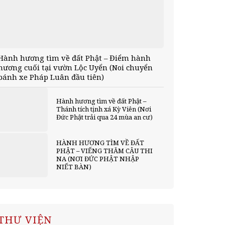
Hành hương tìm về đất Phật – Điểm hành
hương cuối tại vườn Lộc Uyển (Noi chuyển
bánh xe Pháp Luân đầu tiên)
Hành hương tìm về đất Phật –
Thánh tích tịnh xá Kỳ Viên (Nơi
Đức Phật trải qua 24 mùa an cư)
HÀNH HƯƠNG TÌM VỀ ĐẤT
PHẬT – VIẾNG THĂM CÂU THI
NA (NƠI ĐỨC PHẬT NHẬP
NIẾT BÀN)
THƯ VIỆN