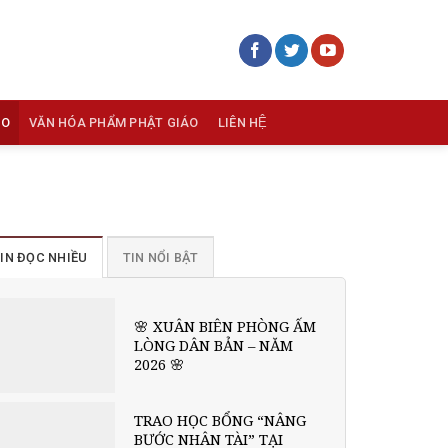
ÁO
VĂN HÓA PHẨM PHẬT GIÁO
LIÊN HỆ
IN ĐỌC NHIỀU
TIN NỔI BẬT
🌸 XUÂN BIÊN PHÒNG ẤM
LÒNG DÂN BẢN – NĂM
2026 🌸
TRAO HỌC BỔNG “NÂNG
BƯỚC NHÂN TÀI” TẠI