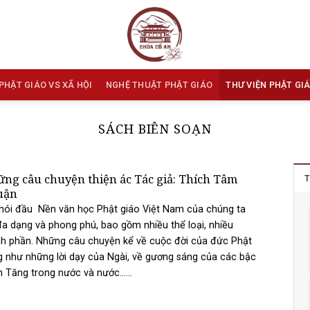
PHẬT GIÁO VS XÃ HỘI
NGHỆ THUẬT PHẬT GIÁO
THƯ VIỆN PHẬT GI
SÁCH BIÊN SOẠN
ng câu chuyện thiện ác Tác giả: Thích Tâm
T
uận
nói đầu Nền văn học Phật giáo Việt Nam của chúng ta
đa dạng và phong phú, bao gồm nhiều thể loại, nhiều
h phần. Những câu chuyện kể về cuộc đời của đức Phật
 như những lời dạy của Ngài, về gương sáng của các bậc
 Tăng trong nước và nước......