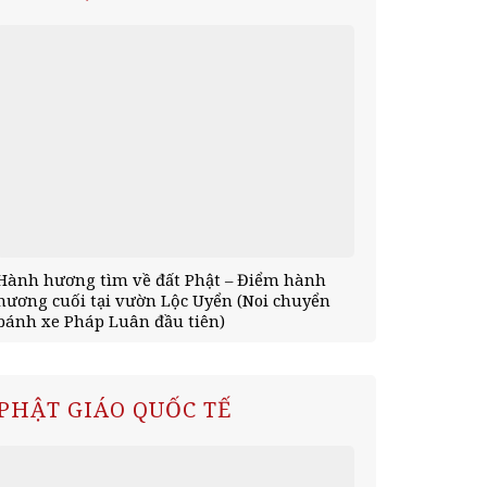
Hành hương tìm về đất Phật – Điểm hành
Hành hương 
hương cuối tại vườn Lộc Uyển (Noi chuyển
tịnh xá Kỳ V
bánh xe Pháp Luân đầu tiên)
mùa an cư)
PHẬT GIÁO QUỐC TẾ