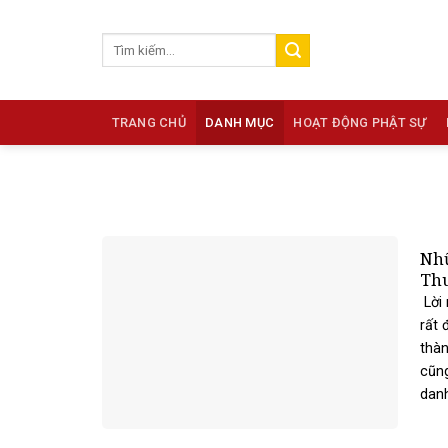
Skip
to
content
TRANG CHỦ
DANH MỤC
HOẠT ĐỘNG PHẬT SỰ
Nhữ
Th
Lời 
rất 
thàn
cũng
danh