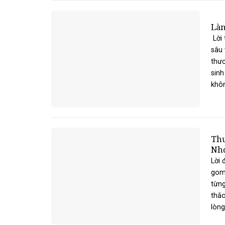
Làn
Lời 
sâu 
thươ
sinh
khôn
Thư
Nh
Lời 
gom 
từng
thắc
lòng 