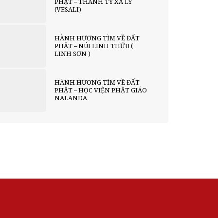
PHẬT – THÀNH TỲ XÁ LY
(VESALI)
HÀNH HƯƠNG TÌM VỀ ĐẤT
PHẬT – NÚI LINH THỨU (
LINH SƠN )
HÀNH HƯƠNG TÌM VỀ ĐẤT
PHẬT – HỌC VIỆN PHẬT GIÁO
NALANDA