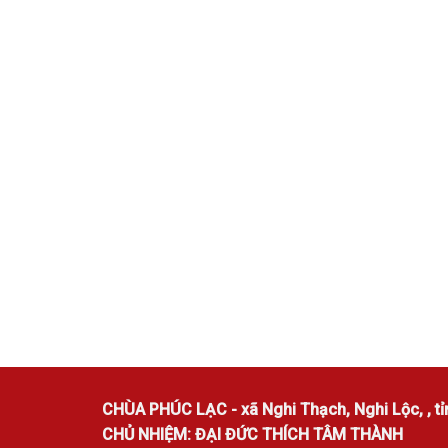
CHÙA PHÚC LẠC - xã Nghi Thạch, Nghi Lộc, , tỉ
CHỦ NHIỆM: ĐẠI ĐỨC THÍCH TÂM THÀNH