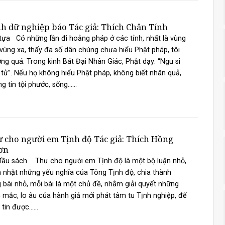
h dữ nghiệp báo Tác giả: Thích Chân Tính
tựa Có những lần đi hoằng pháp ở các tỉnh, nhất là vùng
vùng xa, thấy đa số dân chúng chưa hiểu Phật pháp, tôi
ng quá. Trong kinh Bát Đại Nhân Giác, Phật dạy: “Ngu si
 tử”. Nếu họ không hiểu Phật pháp, không biết nhân quả,
g tin tội phước, sống......
 cho người em Tịnh độ Tác giả: Thích Hồng
ơn
đầu sách Thư cho người em Tịnh độ là một bộ luận nhỏ,
nhặt những yếu nghĩa của Tông Tịnh độ, chia thành
 bài nhỏ, mỗi bài là một chủ đề, nhằm giải quyết những
 mắc, lo âu của hành giả mới phát tâm tu Tịnh nghiệp, để
tin được......