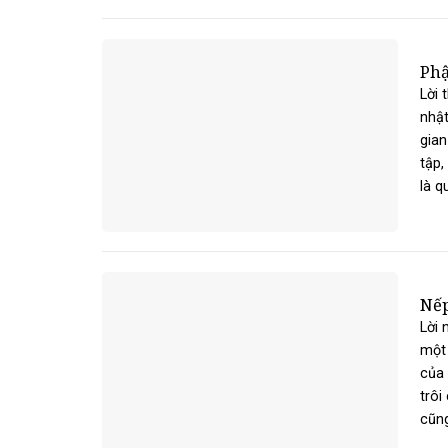
Phậ
Lời 
nhật
gian
tập,
là qu
Nếp
Lời 
một 
của 
trôi
cũng