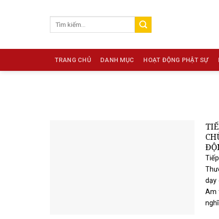
Skip
to
content
TRANG CHỦ
DANH MỤC
HOẠT ĐỘNG PHẬT SỰ
TI
CH
ĐỘ
Tiếp
Thươ
dạy 
Am t
nghĩ