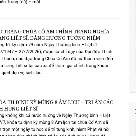
iễn Trung (cũ) – một......
O TRÀNG CHÙA CỔ AM CHỈNH TRANG NGHĨA
ANG LIỆT SĨ, DÂNG HƯƠNG TƯỞNG NIỆM
g tới kỷ niệm 79 năm Ngày Thương binh – Liệt sĩ
7/1947 – 27/7/2026), được sự chỉ dạy của Đại đức Thích
 Thành, các đạo tràng Chùa Cổ Am đã cử thành viên đến
a trang Liệt sĩ tại các xã để tham gia chỉnh trang khuôn
 quét dọn vệ sinh, lau......
A TU ĐỊNH KỲ MÙNG 8 ÂM LỊCH – TRI ÂN CÁC
H HÙNG LIỆT SĨ
g không khí cả nước hướng về Ngày Thương binh – Liệt
7/7, khóa tu định kỳ mùng 8 Âm lịch tại chùa Cổ Am đã
 trọn một ngày tu học để trì tụng kinh, niệm Phật và hồi