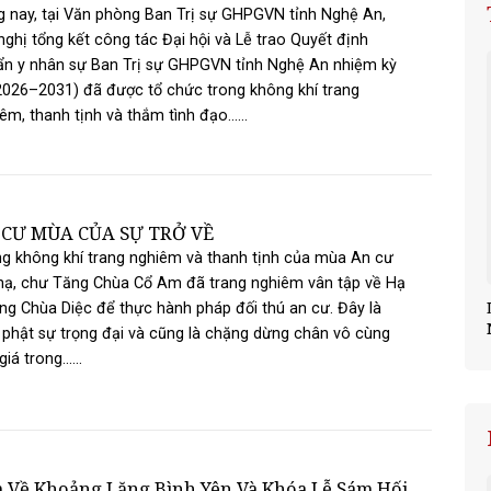
 nay, tại Văn phòng Ban Trị sự GHPGVN tỉnh Nghệ An,
nghị tổng kết công tác Đại hội và Lễ trao Quyết định
n y nhân sự Ban Trị sự GHPGVN tỉnh Nghệ An nhiệm kỳ
2026–2031) đã được tổ chức trong không khí trang
êm, thanh tịnh và thắm tình đạo......
 CƯ MÙA CỦA SỰ TRỞ VỀ
g không khí trang nghiêm và thanh tịnh của mùa An cư
hạ, chư Tăng Chùa Cổ Am đã trang nghiêm vân tập về Hạ
ng Chùa Diệc để thực hành pháp đối thú an cư. Đây là
phật sự trọng đại và cũng là chặng dừng chân vô cùng
iá trong......
 Về Khoảng Lặng Bình Yên Và Khóa Lễ Sám Hối