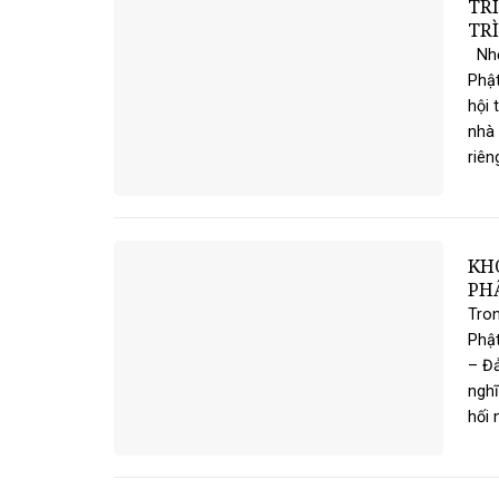
TR
TR
Nhờ 
Phậ
hội 
nhà 
riên
KH
PH
Tron
Phật
– Đả
nghĩ
hối n