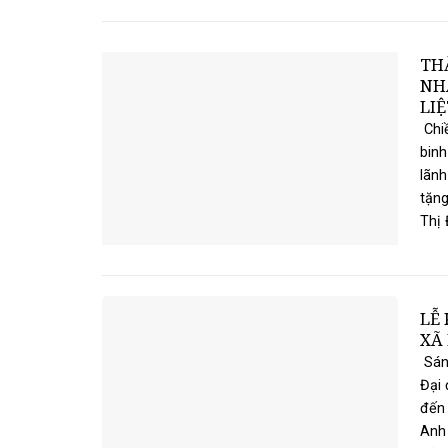
TH
NH
LIỆ
Chi
binh
lãnh
tặng
Thị 
LỄ
XÃ 
Sáng
Đại
đến 
Anh 