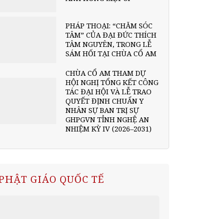
PHÁP THOẠI: “CHĂM SÓC
TÂM” CỦA ĐẠI ĐỨC THÍCH
TÂM NGUYÊN, TRONG LỄ
SÁM HỐI TẠI CHÙA CỔ AM
CHÙA CỔ AM THAM DỰ
HỘI NGHỊ TỔNG KẾT CÔNG
TÁC ĐẠI HỘI VÀ LỄ TRAO
QUYẾT ĐỊNH CHUẨN Y
NHÂN SỰ BAN TRỊ SỰ
GHPGVN TỈNH NGHỆ AN
NHIỆM KỲ IV (2026–2031)
PHẬT GIÁO QUỐC TẾ