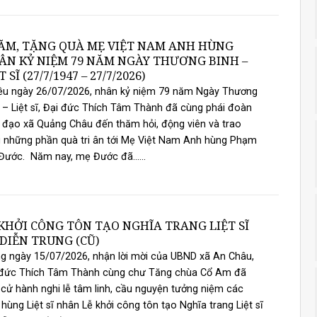
ĂM, TẶNG QUÀ MẸ VIỆT NAM ANH HÙNG
ÂN KỶ NIỆM 79 NĂM NGÀY THƯƠNG BINH –
T SĨ (27/7/1947 – 27/7/2026)
ều ngày 26/07/2026, nhân kỷ niệm 79 năm Ngày Thương
 – Liệt sĩ, Đại đức Thích Tâm Thành đã cùng phái đoàn
 đạo xã Quảng Châu đến thăm hỏi, động viên và trao
 những phần quà tri ân tới Mẹ Việt Nam Anh hùng Phạm
Đước. Năm nay, mẹ Đước đã......
 KHỞI CÔNG TÔN TẠO NGHĨA TRANG LIỆT SĨ
DIỄN TRUNG (CŨ)
 ngày 15/07/2026, nhận lời mời của UBND xã An Châu,
 đức Thích Tâm Thành cùng chư Tăng chùa Cổ Am đã
cử hành nghi lễ tâm linh, cầu nguyện tưởng niệm các
hùng Liệt sĩ nhân Lễ khởi công tôn tạo Nghĩa trang Liệt sĩ