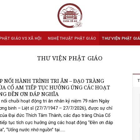
PHẬT GIÁO VS XÃ HỘI
NGHỆ THUẬT PHẬT GIÁO
THƯ VIỆN PHẬT GI
THƯ VIỆN PHẬT GIÁO
ẾP NỐI HÀNH TRÌNH TRI ÂN – ĐẠO TRÀNG
T
ÙA CỔ AM TIẾP TỤC HƯỞNG ỨNG CÁC HOẠT
NG ĐỀN ƠN ĐÁP NGHĨA
 nối chuỗi hoạt động tri ân nhân kỷ niệm 79 năm Ngày
ng binh – Liệt sĩ (27/7/1947 – 27/7/2026), được sự chỉ
của Đại đức Thích Tâm Thành, các đạo tràng Chùa Cổ
iếp tục tích cực hưởng ứng các hoạt động “Đền ơn đáp
a”, “Uống nước nhớ nguồn” tại......