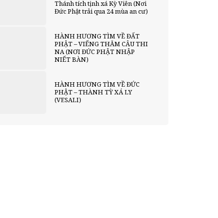
Thánh tích tịnh xá Kỳ Viên (Nơi
Đức Phật trải qua 24 mùa an cư)
HÀNH HƯƠNG TÌM VỀ ĐẤT
PHẬT – VIẾNG THĂM CÂU THI
NA (NƠI ĐỨC PHẬT NHẬP
NIẾT BÀN)
HÀNH HƯƠNG TÌM VỀ ĐỨC
PHẬT – THÀNH TỲ XÁ LY
(VESALI)