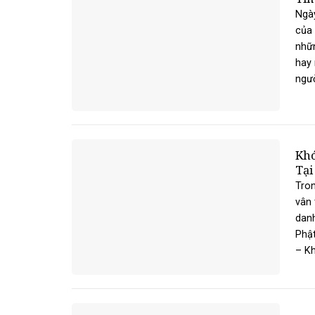
Ngày
của 
nhữn
hay 
người
Khó
Tại
Tron
vân
danh
Phật
– Khẩ