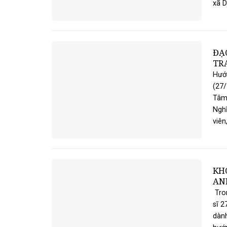
xã D
ĐẠ
TR
Hướn
(27/
Tâm
Nghĩ
viên,
KHÓ
AN
Tron
sĩ 2
dành