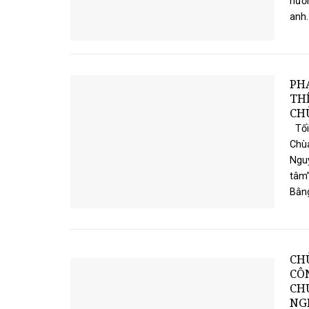
hướn
anh...
PH
TH
CH
Tối 
Chù
Nguy
tâm”
Bằng
CH
CÔN
CH
NGH