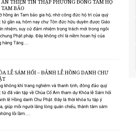
I ÂN THIỆN TÍN THẬP PHƯƠNG ĐỒNG TÂM HỘ
Ì TAM BẢO
hồng ân Tam bảo gia hộ, nhờ công đức hộ trì của quý
t tử gần xa, hôm nay chư Tôn đức hữu duyên được Giáo
tín nhiệm, suy cử đảm nhiệm trọng trách mới trong ngôi
chung Phật pháp. Đây không chỉ là niềm hoan hỷ của
g hàng Tăng......
ÓA LỄ SÁM HỐI – ĐẢNH LỄ HỒNG DANH CHƯ
ẬT
g không khí trang nghiêm và thanh tịnh, đông đảo quý
 tử đã vân tập về Chùa Cổ Am tham dự Khóa lễ Sám hối
nh lễ Hồng danh Chư Phật. Đây là thời khóa tu tập ý
a, giúp mỗi người lắng lòng quán chiếu, thành tâm sám
hững lỗi lầm......