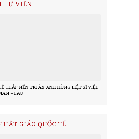
THƯ VIỆN
LỄ THẮP NẾN TRI ÂN ANH HÙNG LIỆT SĨ VIỆT
Chư Tăng Ch
NAM – LÀO
kiện 5 ngày 
PHẬT GIÁO QUỐC TẾ