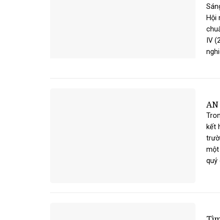
Sáng
Hội 
chuẩ
IV (
nghi
AN
Tron
kết 
trườ
một 
quý g
Tìm