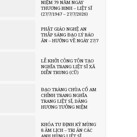
NIỆM 79 NĂM NGÀY
THƯƠNG BINH – LIỆT SĨ
(27/7/1947 – 27/7/2026)
PHẬT GIÁO NGHỆ AN
THẮP SÁNG ĐẠO LÝ BÁO
ÂN – HƯỚNG VỀ NGÀY 27/7
LỄ KHỞI CÔNG TÔN TẠO
NGHĨA TRANG LIỆT SĨ XÃ
DIỄN TRUNG (CŨ)
ĐẠO TRÀNG CHÙA CỔ AM
CHỈNH TRANG NGHĨA
TRANG LIỆT SĨ, DÂNG
HƯƠNG TƯỞNG NIỆM
KHÓA TU ĐỊNH KỲ MÙNG
8 ÂM LỊCH – TRI ÂN CÁC
ANH HÙNG LIỆT SĨ