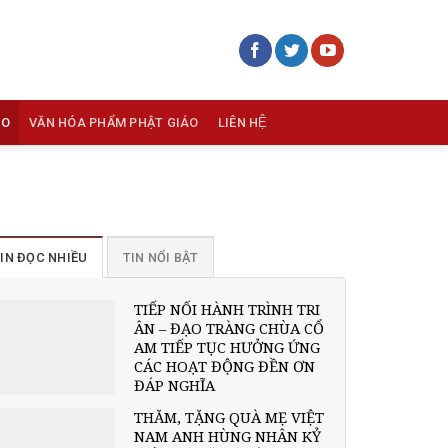
ÁO
VĂN HÓA PHẨM PHẬT GIÁO
LIÊN HỆ
IN ĐỌC NHIỀU
TIN NỔI BẬT
TIẾP NỐI HÀNH TRÌNH TRI
ÂN – ĐẠO TRÀNG CHÙA CỔ
AM TIẾP TỤC HƯỞNG ỨNG
CÁC HOẠT ĐỘNG ĐỀN ƠN
ĐÁP NGHĨA
THĂM, TẶNG QUÀ MẸ VIỆT
NAM ANH HÙNG NHÂN KỶ