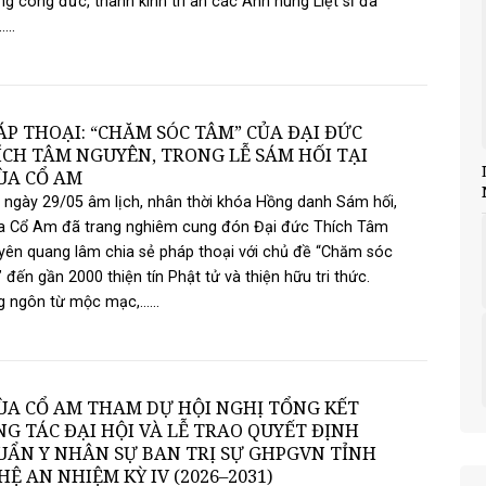
g công đức, thành kính tri ân các Anh hùng Liệt sĩ đã
...
ÁP THOẠI: “CHĂM SÓC TÂM” CỦA ĐẠI ĐỨC
ÍCH TÂM NGUYÊN, TRONG LỄ SÁM HỐI TẠI
ÙA CỔ AM
ngày 29/05 âm lịch, nhân thời khóa Hồng danh Sám hối,
a Cổ Am đã trang nghiêm cung đón Đại đức Thích Tâm
ên quang lâm chia sẻ pháp thoại với chủ đề “Chăm sóc
 đến gần 2000 thiện tín Phật tử và thiện hữu tri thức.
 ngôn từ mộc mạc,......
ÙA CỔ AM THAM DỰ HỘI NGHỊ TỔNG KẾT
G TÁC ĐẠI HỘI VÀ LỄ TRAO QUYẾT ĐỊNH
UẨN Y NHÂN SỰ BAN TRỊ SỰ GHPGVN TỈNH
Ệ AN NHIỆM KỲ IV (2026–2031)