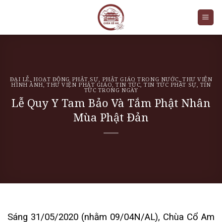
Skip
to
content
ĐẠI LỄ
,
HOẠT ĐỘNG PHẬT SỰ
,
PHẬT GIÁO TRONG NƯỚC
,
THƯ VIỆN
HÌNH ẢNH
,
THƯ VIỆN PHẬT GIÁO
,
TIN TỨC
,
TIN TỨC PHẬT SỰ
,
TIN
TỨC TRONG NGÀY
Lễ Quy Y Tam Bảo Và Tắm Phật Nhân
Mùa Phật Đản
Sáng 31/05/2020 (nhằm 09/04N/AL), Chùa Cổ Am