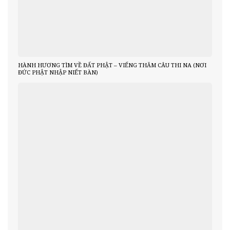
HÀNH HƯƠNG TÌM VỀ ĐẤT PHẬT – VIẾNG THĂM CÂU THI NA (NƠI
ĐỨC PHẬT NHẬP NIẾT BÀN)