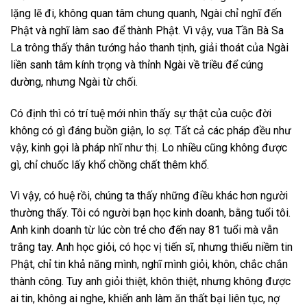
lặng lẽ đi, không quan tâm chung quanh, Ngài chỉ nghĩ đến
Phật và nghĩ làm sao để thành Phật. Vì vậy, vua Tần Bà Sa
La trông thấy thân tướng hảo thanh tịnh, giải thoát của Ngài
liền sanh tâm kính trọng và thỉnh Ngài về triều để cúng
dường, nhưng Ngài từ chối.
Có định thì có trí tuệ mới nhìn thấy sự thật của cuộc đời
không có gì đáng buồn giận, lo sợ. Tất cả các pháp đều như
vậy, kinh gọi là pháp nhĩ như thị. Lo nhiều cũng không được
gì, chỉ chuốc lấy khổ chồng chất thêm khổ.
Vì vậy, có huệ rồi, chúng ta thấy những điều khác hơn người
thường thấy. Tôi có người bạn học kinh doanh, bằng tuổi tôi.
Anh kinh doanh từ lúc còn trẻ cho đến nay 81 tuổi mà vẫn
trắng tay. Anh học giỏi, có học vị tiến sĩ, nhưng thiếu niềm tin
Phật, chỉ tin khả năng mình, nghĩ mình giỏi, khôn, chắc chắn
thành công. Tuy anh giỏi thiệt, khôn thiệt, nhưng không được
ai tin, không ai nghe, khiến anh làm ăn thất bại liên tục, nợ