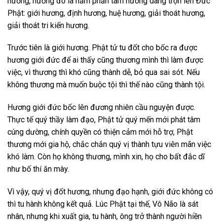
hương, hương đó là năm phần tâm hương dâng trọn lên Đức
Phật: giới hương, định hương, huệ hương, giải thoát hương,
giải thoát tri kiến hương.
Trước tiên là giới hương. Phật tử tu đốt cho bốc ra được
hương giới đức để ai thấy cũng thương mình thì làm được
việc, vì thương thì khó cũng thành dễ, bỏ qua sai sót. Nếu
không thương mà muốn buộc tội thì thế nào cũng thành tội.
Hương giới đức bốc lên đương nhiên cầu nguyện được.
Thực tế quý thầy làm đạo, Phật tử quý mến mới phát tâm
cúng dường, chính quyền có thiện cảm mới hỗ trợ, Phật
thương mới gia hộ, chắc chắn quý vị thành tựu viên mãn việc
khó làm. Còn họ không thương, mình xin, họ cho bất đắc dĩ
như bố thí ăn mày.
Vì vậy, quý vị đốt hương, nhưng đạo hạnh, giới đức không có
thì tu hành không kết quả. Lúc Phật tại thế, Vô Não là sát
nhân, nhưng khi xuất gia, tu hành, ông trở thành người hiền