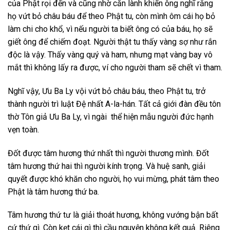
của Phật rọi đến và cũng nhờ căn lành khiến ông nghĩ rằng
họ vứt bỏ châu báu để theo Phật tu, còn mình ôm cái họ bỏ
làm chi cho khổ, vì nếu người ta biết ông có của báu, họ sẽ
giết ông để chiếm đoạt. Người thật tu thấy vàng sợ như rắn
độc là vậy. Thấy vàng quý và ham, nhưng mạt vàng bay vô
mắt thì không lấy ra được, ví cho người tham sẽ chết vì tham.
Nghĩ vậy, Ưu Ba Ly vội vứt bỏ châu báu, theo Phật tu, trở
thành người trì luật Đệ nhất A-la-hán. Tất cả giới đàn đều tôn
thờ Tôn giả Ưu Ba Ly, vì ngài thể hiện mẫu người đức hạnh
vẹn toàn.
Đốt được tâm hương thứ nhất thì người thương mình. Đốt
tâm hương thứ hai thì người kính trọng. Và huệ sanh, giải
quyết được khó khăn cho người, họ vui mừng, phát tâm theo
Phật là tâm hương thứ ba.
Tâm hương thứ tư là giải thoát hương, không vướng bận bất
cứ thứ gì. Còn kẹt cái gì thì cầu nguyện không kết quả. Riêng