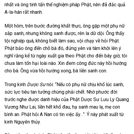
nhất và ông tinh tấn thể nghiệm pháp Phật, nên đã đắc quả
A-la-hán rất nhanh.
Một hôm, trên bước đường khất thực, ông gặp một phụ nữ
sắp sanh, nhưng không sanh được, rên la dữ dội. Ông thấy
tội nghiệp quá, không biết làm sao, vội chạy về hỏi Phật.
Phật bảo ông đến chỗ bà đó, đứng yên và tâm khởi lên ý
nghĩ rằng kể từ ngày xuất gia theo Phật cho đến bây giờ, tôi
chưa làm tổn hại loài nào. Xin đem công đức này hồi hướng
cho bà. Ông vừa hồi hướng xong, bà liền sanh con.
Trong kinh
Dược Sư
nói: “Nếu có phụ nữ chịu khổ lúc sanh,
sức lực tiêu tan tưởng chừng phải chết. Nhờ phước đời
trước nghe được danh hiệu của Phật Dược Sư Lưu Ly Quang
Vương Như Lai, liền hết khổ đau, hạ sanh mau lẹ, mẹ con
bình an. Phật hỏi A Nan có tin việc ấy…”. Ý này phát xuất từ
kinh Nguyên thủy.