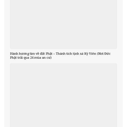
Hành hương tìm về đất Phật – Thánh tích tịnh xá Kỳ Viên (Nơi Đức
Phật trải qua 24 mùa an cư)