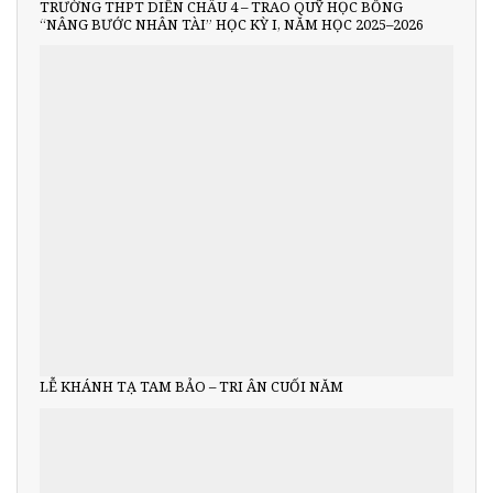
TRƯỜNG THPT DIỄN CHÂU 4 – TRAO QUỸ HỌC BỔNG
“NÂNG BƯỚC NHÂN TÀI” HỌC KỲ I, NĂM HỌC 2025–2026
LỄ KHÁNH TẠ TAM BẢO – TRI ÂN CUỐI NĂM