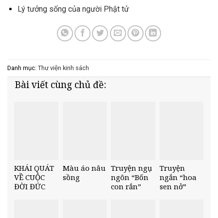
Lý tưởng sống của người Phật tử
Danh mục:
Thư viện kinh sách
Bài viết cùng chủ đề:
KHÁI QUÁT
Màu áo nâu
Truyện ngụ
Truyện
VỀ CUỘC
sồng
ngôn “Bốn
ngắn “hoa
ĐỜI ĐỨC
con rắn”
sen nở”
PHẬT VÀ
CẢM
TƯỞNG