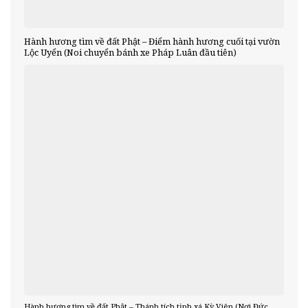
Hành hương tìm về đất Phật – Điểm hành hương cuối tại vườn
Lộc Uyển (Noi chuyển bánh xe Pháp Luân đầu tiên)
Hành hương tìm về đất Phật – Thánh tích tịnh xá Kỳ Viên (Nơi Đức