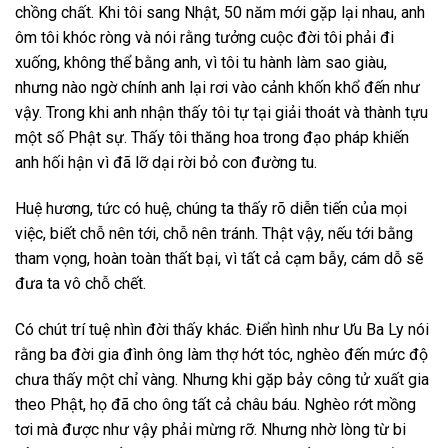
chồng chất. Khi tôi sang Nhật, 50 năm mới gặp lại nhau, anh
ôm tôi khóc ròng và nói rằng tưởng cuộc đời tôi phải đi
xuống, không thể bằng anh, vì tôi tu hành làm sao giàu,
nhưng nào ngờ chính anh lại rơi vào cảnh khốn khổ đến như
vậy. Trong khi anh nhận thấy tôi tự tại giải thoát và thành tựu
một số Phật sự. Thấy tôi thăng hoa trong đạo pháp khiến
anh hối hận vì đã lỡ dại rời bỏ con đường tu.
Huệ hương, tức có huệ, chúng ta thấy rõ diễn tiến của mọi
việc, biết chỗ nên tới, chỗ nên tránh. Thật vậy, nếu tới bằng
tham vọng, hoàn toàn thất bại, vì tất cả cạm bẫy, cám dỗ sẽ
đưa ta vô chỗ chết.
Có chút trí tuệ nhìn đời thấy khác. Điển hình như Ưu Ba Ly nói
rằng ba đời gia đình ông làm thợ hớt tóc, nghèo đến mức độ
chưa thấy một chỉ vàng. Nhưng khi gặp bảy công tử xuất gia
theo Phật, họ đã cho ông tất cả châu báu. Nghèo rớt mồng
tơi mà được như vậy phải mừng rỡ. Nhưng nhờ lòng từ bi