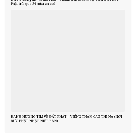
Phật trải qua 24 mùa an cư)
HÀNH HƯƠNG TÌM VỀ ĐẤT PHẬT – VIẾNG THĂM CÂU THI NA (NƠI
ĐỨC PHẬT NHẬP NIẾT BÀN)