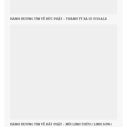
HÀNH HƯƠNG TÌM VỀ ĐỨC PHẬT – THÀNH TỲ XÁ LY (VESALI)
HÀNH HƯƠNG TÌM VỀ ĐẤT PHẬT – NÚI LINH THỨU ( LINH SƠN )