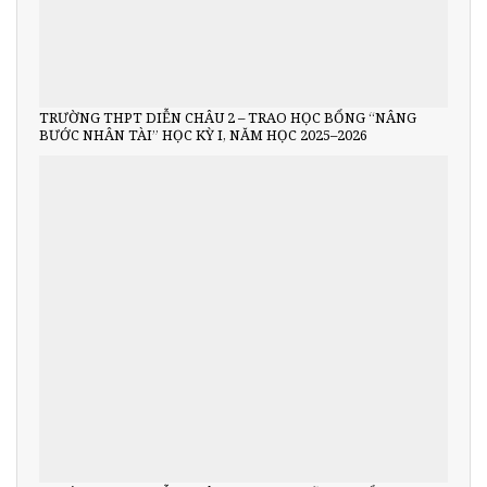
TRƯỜNG THPT DIỄN CHÂU 2 – TRAO HỌC BỔNG “NÂNG
BƯỚC NHÂN TÀI” HỌC KỲ I, NĂM HỌC 2025–2026