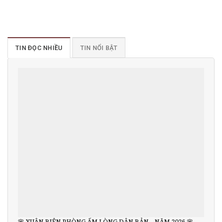
TIN ĐỌC NHIỀU
TIN NỔI BẬT
🌸 XUÂN BIÊN PHÒNG ẤM LÒNG DÂN BẢN – NĂM 2026 🌸