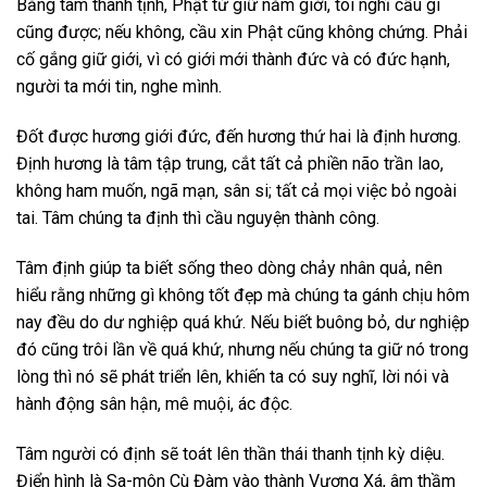
Bằng tâm thanh tịnh, Phật tử giữ năm giới, tôi nghĩ cầu gì
cũng được; nếu không, cầu xin Phật cũng không chứng. Phải
cố gắng giữ giới, vì có giới mới thành đức và có đức hạnh,
người ta mới tin, nghe mình.
Đốt được hương giới đức, đến hương thứ hai là định hương.
Định hương là tâm tập trung, cắt tất cả phiền não trần lao,
không ham muốn, ngã mạn, sân si; tất cả mọi việc bỏ ngoài
tai. Tâm chúng ta định thì cầu nguyện thành công.
Tâm định giúp ta biết sống theo dòng chảy nhân quả, nên
hiểu rằng những gì không tốt đẹp mà chúng ta gánh chịu hôm
nay đều do dư nghiệp quá khứ. Nếu biết buông bỏ, dư nghiệp
đó cũng trôi lần về quá khứ, nhưng nếu chúng ta giữ nó trong
lòng thì nó sẽ phát triển lên, khiến ta có suy nghĩ, lời nói và
hành động sân hận, mê muội, ác độc.
Tâm người có định sẽ toát lên thần thái thanh tịnh kỳ diệu.
Điển hình là Sa-môn Cù Đàm vào thành Vương Xá, âm thầm