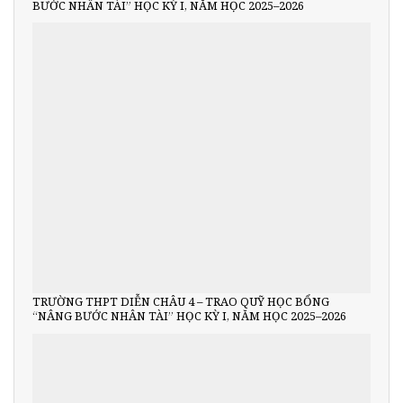
BƯỚC NHÂN TÀI” HỌC KỲ I, NĂM HỌC 2025–2026
TRƯỜNG THPT DIỄN CHÂU 4 – TRAO QUỸ HỌC BỔNG
“NÂNG BƯỚC NHÂN TÀI” HỌC KỲ I, NĂM HỌC 2025–2026