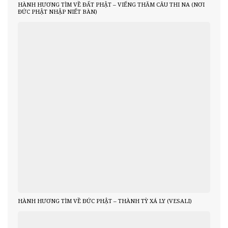
HÀNH HƯƠNG TÌM VỀ ĐẤT PHẬT – VIẾNG THĂM CÂU THI NA (NƠI
ĐỨC PHẬT NHẬP NIẾT BÀN)
HÀNH HƯƠNG TÌM VỀ ĐỨC PHẬT – THÀNH TỲ XÁ LY (VESALI)