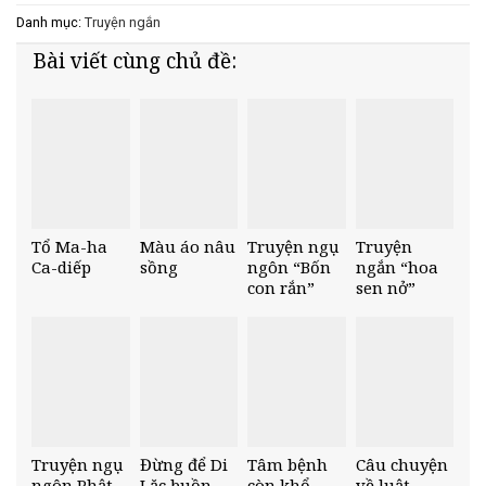
Danh mục:
Truyện ngắn
Bài viết cùng chủ đề:
Tổ Ma-ha
Màu áo nâu
Truyện ngụ
Truyện
Ca-diếp
sồng
ngôn “Bốn
ngắn “hoa
con rắn”
sen nở”
Truyện ngụ
Đừng để Di
Tâm bệnh
Câu chuyện
ngôn Phật
Lặc buồn
còn khổ
về luật