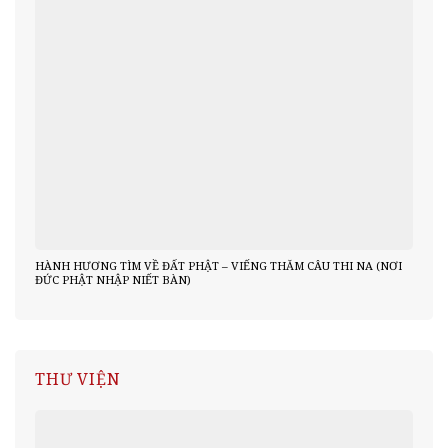
HÀNH HƯƠNG TÌM VỀ ĐẤT PHẬT – VIẾNG THĂM CÂU THI NA (NƠI
ĐỨC PHẬT NHẬP NIẾT BÀN)
THƯ VIỆN