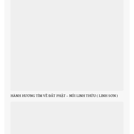
HÀNH HƯƠNG TÌM VỀ ĐẤT PHẬT – NÚI LINH THỨU ( LINH SƠN )