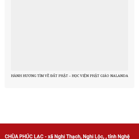
HÀNH HƯƠNG TÌM VỀ ĐẤT PHẬT – HỌC VIỆN PHẬT GIÁO NALANDA
CHÙA PHÚC LẠC - xã Nghi Thạch, Nghi Lộc, , tỉnh Nghệ