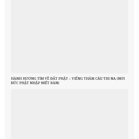
HÀNH HƯƠNG TÌM VỀ ĐẤT PHẬT – VIẾNG THĂM CÂU THI NA (NƠI
ĐỨC PHẬT NHẬP NIẾT BÀN)