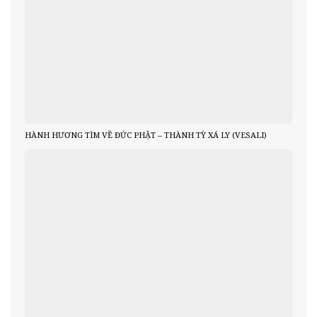
HÀNH HƯƠNG TÌM VỀ ĐỨC PHẬT – THÀNH TỲ XÁ LY (VESALI)