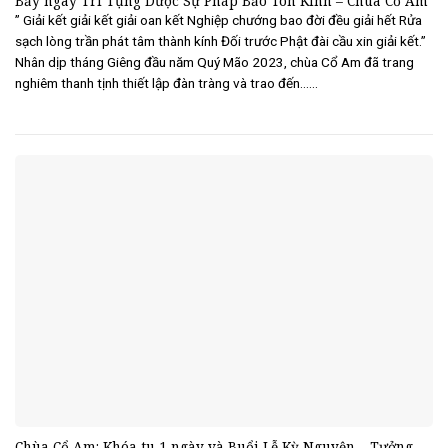
Bảy ngày Trì Tụng Dược Sự Pháp Bảo Tôn Kinh – Chùa Cổ Am
” Giải kết giải kết giải oan kết Nghiệp chướng bao đời đều giải hết Rửa
sạch lòng trần phát tâm thành kính Đối trước Phật đài cầu xin giải kết.”
Nhân dịp tháng Giêng đầu năm Quý Mão 2023, chùa Cổ Am đã trang
nghiêm thanh tịnh thiết lập đàn tràng và trao đến......
Chùa Cổ Am: Khóa tu 1 ngày và Buổi Lễ Kỳ Nguyện – Tưởng