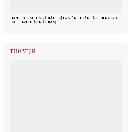
HÀNH HƯƠNG TÌM VỀ ĐẤT PHẬT – VIẾNG THĂM CÂU THI NA (NƠI
ĐỨC PHẬT NHẬP NIẾT BÀN)
THƯ VIỆN