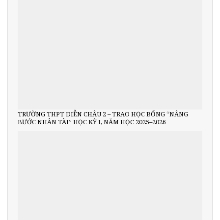
TRƯỜNG THPT DIỄN CHÂU 2 – TRAO HỌC BỔNG “NÂNG
BƯỚC NHÂN TÀI” HỌC KỲ I, NĂM HỌC 2025–2026