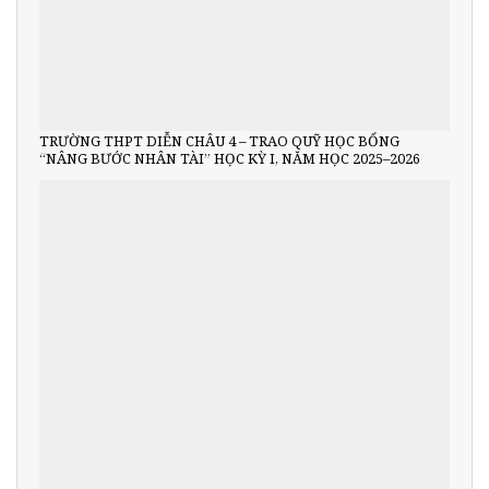
TRƯỜNG THPT DIỄN CHÂU 4 – TRAO QUỸ HỌC BỔNG
“NÂNG BƯỚC NHÂN TÀI” HỌC KỲ I, NĂM HỌC 2025–2026