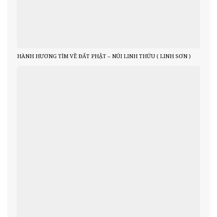
HÀNH HƯƠNG TÌM VỀ ĐẤT PHẬT – NÚI LINH THỨU ( LINH SƠN )