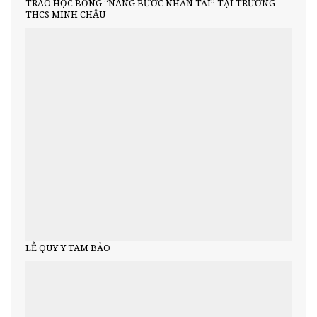
TRAO HỌC BỔNG “NÂNG BƯỚC NHÂN TÀI” TẠI TRƯỜNG
THCS MINH CHÂU
LỄ QUY Y TAM BẢO