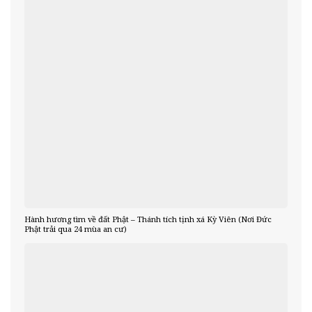
Hành hương tìm về đất Phật – Thánh tích tịnh xá Kỳ Viên (Nơi Đức
Phật trải qua 24 mùa an cư)