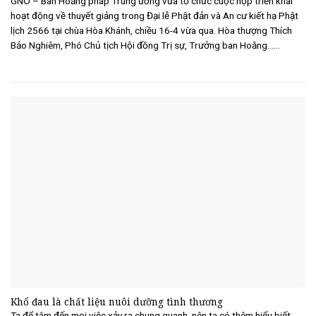
GNO – Ban Hoằng pháp Trung ương vừa tổ chức cuộc họp triển khai
hoạt động về thuyết giảng trong Đại lễ Phật đản và An cư kiết hạ Phật
lịch 2566 tại chùa Hòa Khánh, chiều 16-4 vừa qua. Hòa thượng Thích
Bảo Nghiêm, Phó Chủ tịch Hội đồng Trị sự, Trưởng ban Hoằng......
Khổ đau là chất liệu nuôi dưỡng tình thương
Ta để tâm đến mọi việc xảy ra chung quanh, nên ta có thêm hiểu biết,