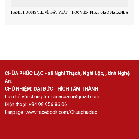
HÀNH HƯƠNG TÌM VỀ ĐẤT PHẬT – HỌC VIỆN PHẬT GIÁO NALANDA
CHÙA PHÚC LẠC - xã Nghi Thạch, Nghi Lộc, , tỉnh Nghệ
An.
CHỦ NHIỆM: ĐẠI ĐỨC THÍCH TÂM THÀNH
Liên hệ với chúng tôi:
chuacoam@gmail.com
Điện thoại: +84 98 956 86 06
Fanpage:
www.facebook.com/Chuaphuclac