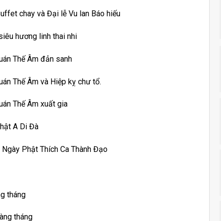
fet chay và Đại lễ Vu lan Báo hiếu
êu hương linh thai nhi
Quán Thế Âm đản sanh
án Thế Âm và Hiệp kỵ chư tổ.
uán Thế Âm xuất gia
hật A Di Đà
 Ngày Phật Thích Ca Thành Đạo
ng tháng
hàng tháng