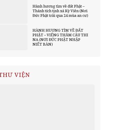
Hành hương tìm về đất Phật –
Thánh tích tịnh xá Kỳ Viên (Nơi
Đức Phật trải qua 24 mùa an cư)
HÀNH HƯƠNG TÌM VỀ ĐẤT
PHẬT – VIẾNG THĂM CÂU THI
NA (NƠI ĐỨC PHẬT NHẬP
NIẾT BÀN)
THƯ VIỆN