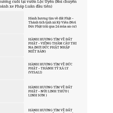
hương cuối tại vườn Lộc Uyển (Noi chuyển
bánh xe Pháp Luân đầu tiên)
Hành hương tìm về đất Phật –
Thánh tích tịnh xá Kỳ Viên (Nơi
Đức Phật trải qua 24 mùa an cư)
HÀNH HƯƠNG TÌM VỀ ĐẤT
PHẬT – VIẾNG THĂM CÂU THI
NA (NƠI ĐỨC PHẬT NHẬP
NIẾT BÀN)
HÀNH HƯƠNG TÌM VỀ ĐỨC
PHẬT – THÀNH TỲ XÁ LY
(VESALI)
HÀNH HƯƠNG TÌM VỀ ĐẤT
PHẬT – NÚI LINH THỨU (
LINH SƠN )
HÀNH HƯƠNG TÌM VỀ ĐẤT