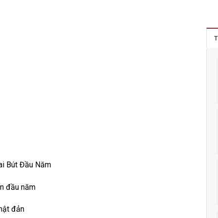
T
ai Bút Đầu Năm
an đầu năm
hật đản