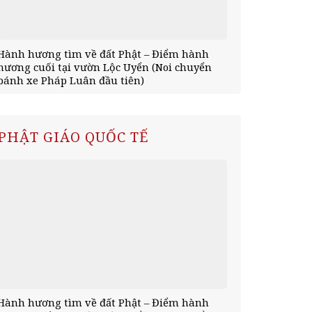
Hành hương tìm về đất Phật – Điểm hành
Hành hương 
hương cuối tại vườn Lộc Uyển (Noi chuyển
tịnh xá Kỳ V
bánh xe Pháp Luân đầu tiên)
mùa an cư)
PHẬT GIÁO QUỐC TẾ
Hành hương tìm về đất Phật – Điểm hành