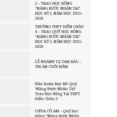
2 – TRAO HỌC BỔNG
“NÂNG BƯỚC NHÂN TÀI”
HỌC KỲ I, NĂM HỌC 2025–
2026
TRƯỜNG THPT DIỄN CHÂU
4 – TRAO QUỸ HỌC BỔNG
“NÂNG BƯỚC NHÂN TÀI”
HỌC KỲ I, NĂM HỌC 2025–
2026
LỄ KHÁNH TẠ TAM BẢO –
TRI ÂN CUỐI NĂM
Đầu Xuân Rực Rỡ: Quỹ
‘Nâng Bước Nhân Tài’
Trao Học Bổng Tại THPT
Diễn Châu 3
CHÙA CỔ AM – Quỹ học
bổng “Nâng Bước Nhân