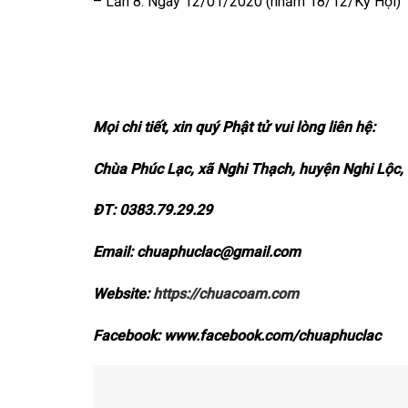
– Lần 8: Ngày 12/01/2020 (nhằm 18/12/Kỷ Hợi)
Mọi chi tiết, xin quý Phật tử vui lòng liên hệ:
Chùa
Phúc Lạc
, xã
Nghi Thạch
, huyện
Nghi Lộc
,
ĐT: 0383.
79
.
2
9
.29
Email: chua
phuclac
@gmail.com
Website:
https://chuacoam.com
Facebook: www.facebook.com/chua
phuclac