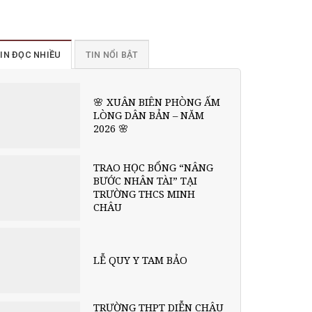
IN ĐỌC NHIỀU
TIN NỔI BẬT
🌸 XUÂN BIÊN PHÒNG ẤM
LÒNG DÂN BẢN – NĂM
2026 🌸
TRAO HỌC BỔNG “NÂNG
BƯỚC NHÂN TÀI” TẠI
TRƯỜNG THCS MINH
CHÂU
LỄ QUY Y TAM BẢO
TRƯỜNG THPT DIỄN CHÂU