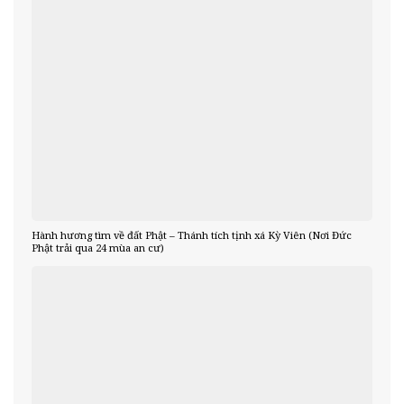
Hành hương tìm về đất Phật – Thánh tích tịnh xá Kỳ Viên (Nơi Đức
Phật trải qua 24 mùa an cư)