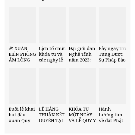
🌸 XUÂN
Lịch tổ chức
Đại giới đàn
Bảy ngày Trì
BIÊN PHÒNG
khóa tu và
Nghệ Tĩnh
Tụng Dược
ẤM LÒNG
các ngày lễ
năm 2023:
Sự Pháp Bảo
DÂN BẢN –
lớn trong
26 giới tử
Tôn Kinh –
NĂM 2026
năm 2023
được thọ
Chùa Cổ Am
🌸
nhận giới
pháp
Buổi lễ khai
LỄ HẰNG
KHÓA TU
Hành
bút đầu
THUẬN KẾT
MỘT NGÀY
hương tìm
xuân Quý
DUYÊN TẠI
VÀ LỄ QUY Y
về đất Phật
Mão 2023 –
CHÙA CỔ
TAM BẢO
– Thánh
Chùa Cổ Am
AM
tích tịnh xá