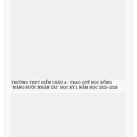
TRƯỜNG THPT DIỄN CHÂU 4 – TRAO QUỸ HỌC BỔNG
“NÂNG BƯỚC NHÂN TÀI” HỌC KỲ I, NĂM HỌC 2025–2026