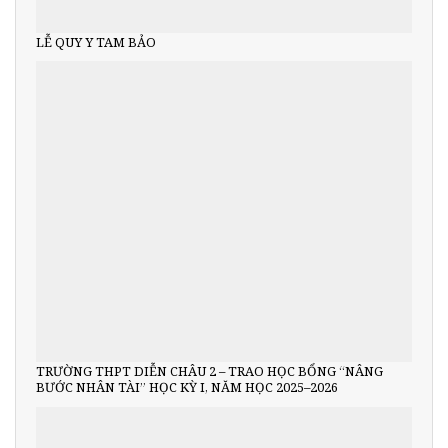
LỄ QUY Y TAM BẢO
TRƯỜNG THPT DIỄN CHÂU 2 – TRAO HỌC BỔNG “NÂNG
BƯỚC NHÂN TÀI” HỌC KỲ I, NĂM HỌC 2025–2026