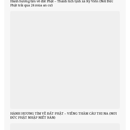
Hành hương tìm về đất Phật – Thánh tích tịnh xá Kỳ Viên (Nơi Đức
Phật trải qua 24 mùa an cư)
HÀNH HƯƠNG TÌM VỀ ĐẤT PHẬT – VIẾNG THĂM CÂU THI NA (NƠI
ĐỨC PHẬT NHẬP NIẾT BÀN)