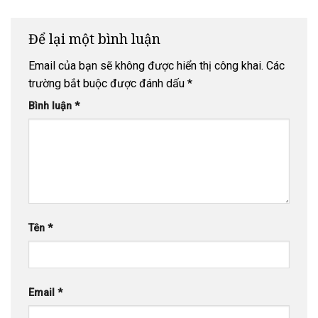
Kỳ Viên (Nơi
Đức Phật
trải qua 24
Để lại một bình luận
mùa an cư)
Email của bạn sẽ không được hiển thị công khai.
Các
trường bắt buộc được đánh dấu
*
Bình luận
*
Tên
*
Email
*