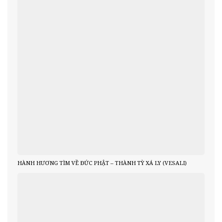
HÀNH HƯƠNG TÌM VỀ ĐỨC PHẬT – THÀNH TỲ XÁ LY (VESALI)