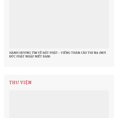
HÀNH HƯƠNG TÌM VỀ ĐẤT PHẬT – VIẾNG THĂM CÂU THI NA (NƠI
ĐỨC PHẬT NHẬP NIẾT BÀN)
THƯ VIỆN