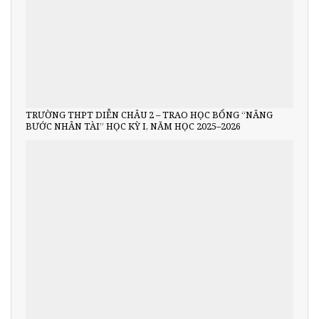
TRƯỜNG THPT DIỄN CHÂU 2 – TRAO HỌC BỔNG “NÂNG
BƯỚC NHÂN TÀI” HỌC KỲ I, NĂM HỌC 2025–2026