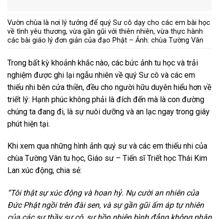
Vườn chùa là nơi lý tưởng để quý Sư cô dạy cho các em bài học
về tình yêu thương, vừa gần gũi với thiên nhiên, vừa thực hành
các bài giáo lý đơn giản của đạo Phật – Ảnh: chùa Tường Vân
Trong bất kỳ khoảnh khắc nào, các bức ảnh tu học và trải
nghiệm được ghi lại ngẫu nhiên về quý Sư cô và các em
thiếu nhi bên cửa thiền, đều cho người hữu duyên hiểu hơn về
triết lý: Hạnh phúc không phải là đích đến mà là con đường
chúng ta đang đi, là sự nuôi dưỡng và an lạc ngay trong giây
phút hiện tại.
Khi xem qua những hình ảnh quý sư và các em thiếu nhi của
chùa Tường Vân tu học, Giáo sư – Tiến sĩ Triết học Thái Kim
Lan xúc động, chia sẻ:
“Tôi thật sự xúc động và hoan hỷ. Nụ cười an nhiên của
Đức Phật ngồi trên đài sen, và sự gần gũi ấm áp tự nhiên
của các sư thầy sư cô, sự hồn nhiên bình đẳng không phân