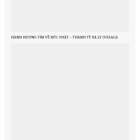
HÀNH HƯƠNG TÌM VỀ ĐỨC PHẬT – THÀNH TỲ XÁ LY (VESALI)