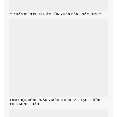
🌸 XUÂN BIÊN PHÒNG ẤM LÒNG DÂN BẢN – NĂM 2026 🌸
TRAO HỌC BỔNG “NÂNG BƯỚC NHÂN TÀI” TẠI TRƯỜNG
THCS MINH CHÂU