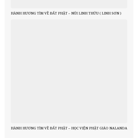
HÀNH HƯƠNG TÌM VỀ ĐẤT PHẬT – NÚI LINH THỨU ( LINH SƠN )
HÀNH HƯƠNG TÌM VỀ ĐẤT PHẬT – HỌC VIỆN PHẬT GIÁO NALANDA