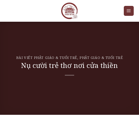
Skip
to
content
BÀI VIẾT PHẬT GIÁO & TUỔI TRẺ
,
PHẬT GIÁO & TUỔI TRẺ
Nụ cười trẻ thơ nơi cửa thiền