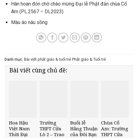
Hân hoan đón chờ chào mừng Đại lễ Phật đản chùa Cổ
Am (PL.2567 – DL2023)
Màu áo nâu sồng
Danh mục:
Bài viết phật giáo & tuổi trẻ
Phật giáo & Tuổi trẻ
Bài viết cùng chủ đề:
Hoa Hậu
Trường
Buổi lễ
Chùa Cổ
Việt Nam
THPT Cửa
Hằng Thuận
Am: Trường
Thời Đại
Lò 2 – Trao
của Đôi Bạn
THPT Cửa