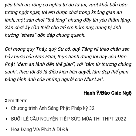
yêu bình an, rộng có nghĩa tự do tự tại, vượt khỏi bốn bức
tường ngột ngạt, trẻ em được chơi trong không gian an
lành, một sân chơi “thả lỏng” nhưng đầy tin yêu thầm lặng.
Sân chơi ấy cần thiết cho trẻ em hôm nay, đang bị ảnh
hưởng “stress” dồn dập chung quanh.
Chỉ mong quý Thầy, quý Sư cô, quý Tăng Ni theo chân sen
bảy bước của Đức Phật, thực hành đúng lời dạy của Đức
Phật “đem an lành đến thế gian”, với “tâm từ thương chúng
sanh”, theo tôi đó là điều kiện tiên quyết, làm đẹp thế gian
bằng hình ảnh của những người con Như Lai”.
Hạnh Ý/Báo Giác Ngộ
Xem thêm:
Chương trình Ánh Sáng Phật Pháp kỳ 32
BUỔI LỄ CẦU NGUYỆN TIẾP SỨC MÙA THI THPT 2022
Hoa Đăng Vía Phật A Di Đà