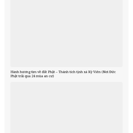
Hành hương tìm về đất Phật – Thánh tích tịnh xá Kỳ Viên (Nơi Đức
Phật trải qua 24 mùa an cư)