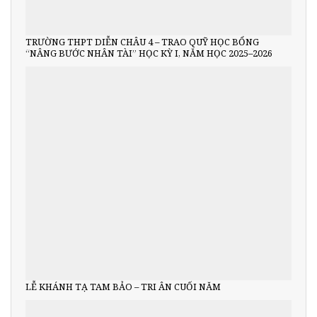
TRƯỜNG THPT DIỄN CHÂU 4 – TRAO QUỸ HỌC BỔNG
“NÂNG BƯỚC NHÂN TÀI” HỌC KỲ I, NĂM HỌC 2025–2026
LỄ KHÁNH TẠ TAM BẢO – TRI ÂN CUỐI NĂM