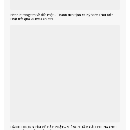
Hành hương tìm về đất Phật – Thánh tích tịnh xá Kỳ Viên (Nơi Đức
Phật trải qua 24 mùa an cư)
HÀNH HƯƠNG TÌM VỀ ĐẤT PHẬT – VIẾNG THĂM CÂU THI NA (NƠI