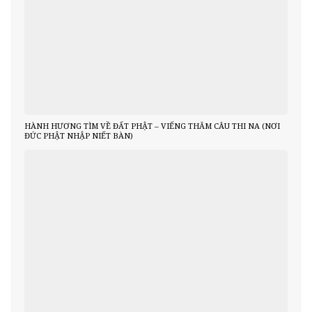
HÀNH HƯƠNG TÌM VỀ ĐẤT PHẬT – VIẾNG THĂM CÂU THI NA (NƠI
ĐỨC PHẬT NHẬP NIẾT BÀN)