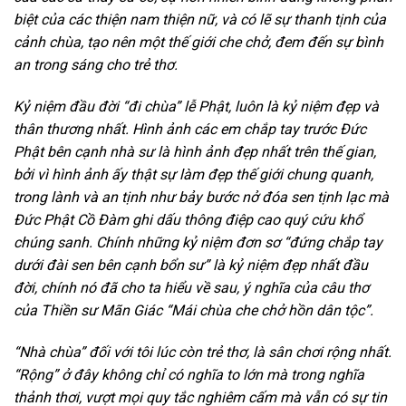
biệt của các thiện nam thiện nữ, và có lẽ sự thanh tịnh của
cảnh chùa, tạo nên một thế giới che chở, đem đến sự bình
an trong sáng cho trẻ thơ.
Kỷ niệm đầu đời “đi chùa” lễ Phật, luôn là kỷ niệm đẹp và
thân thương nhất. Hình ảnh các em chắp tay trước Đức
Phật bên cạnh nhà sư là hình ảnh đẹp nhất trên thế gian,
bởi vì hình ảnh ấy thật sự làm đẹp thế giới chung quanh,
trong lành và an tịnh như bảy bước nở đóa sen tịnh lạc mà
Đức Phật Cồ Đàm ghi dấu thông điệp cao quý cứu khổ
chúng sanh. Chính những kỷ niệm đơn sơ “đứng chắp tay
dưới đài sen bên cạnh bổn sư” là kỷ niệm đẹp nhất đầu
đời, chính nó đã cho ta hiểu về sau, ý nghĩa của câu thơ
của Thiền sư Mãn Giác “Mái chùa che chở hồn dân tộc”.
“Nhà chùa” đối với tôi lúc còn trẻ thơ, là sân chơi rộng nhất.
“Rộng” ở đây không chỉ có nghĩa to lớn mà trong nghĩa
thảnh thơi, vượt mọi quy tắc nghiêm cấm mà vẫn có sự tin