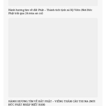
Hành hương tìm về đất Phật – Thánh tích tịnh xá Kỳ Viên (Nơi Đức
Phật trải qua 24 mùa an cư)
HÀNH HƯƠNG TÌM VỀ ĐẤT PHẬT – VIẾNG THĂM CÂU THI NA (NƠI
ĐỨC PHẬT NHẬP NIẾT BÀN)