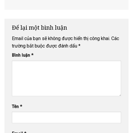
Mão 2023 –
CHÙA CỔ
TAM BẢO
Phật giáo
Chùa Cổ Am
AM
toàn quốc
lần thứ IX,
nhiệm kỳ
2022-2027
Để lại một bình luận
Email của bạn sẽ không được hiển thị công khai.
Các
trường bắt buộc được đánh dấu
*
Bình luận
*
Tên
*