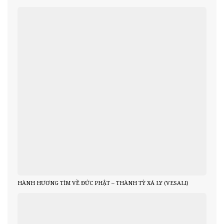
HÀNH HƯƠNG TÌM VỀ ĐỨC PHẬT – THÀNH TỲ XÁ LY (VESALI)