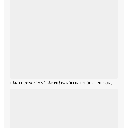
HÀNH HƯƠNG TÌM VỀ ĐẤT PHẬT – NÚI LINH THỨU ( LINH SƠN )