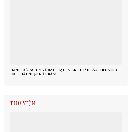
HÀNH HƯƠNG TÌM VỀ ĐẤT PHẬT – VIẾNG THĂM CÂU THI NA (NƠI
ĐỨC PHẬT NHẬP NIẾT BÀN)
THƯ VIỆN