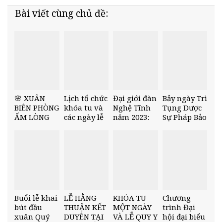
Bài viết cùng chủ đề:
🌸 XUÂN
Lịch tổ chức
Đại giới đàn
Bảy ngày Trì
BIÊN PHÒNG
khóa tu và
Nghệ Tĩnh
Tụng Dược
ẤM LÒNG
các ngày lễ
năm 2023:
Sự Pháp Bảo
DÂN BẢN –
lớn trong
26 giới tử
Tôn Kinh –
NĂM 2026
năm 2023
được thọ
Chùa Cổ Am
🌸
nhận giới
pháp
Buổi lễ khai
LỄ HẰNG
KHÓA TU
Chương
bút đầu
THUẬN KẾT
MỘT NGÀY
trình Đại
xuân Quý
DUYÊN TẠI
VÀ LỄ QUY Y
hội đại biểu