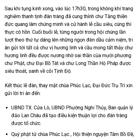
Sau khi tụng kinh xong, vào lúc 17h30, trong không khí trang
nghiêm thanh tịnh đàn tràng đã cung thỉnh chư Tăng thiền
đức quang lâm chứng minh và cử hành lễ cầu siêu, cúng thí
thực cô hồn. Cuối buổi lễ, từng người trong hội chúng lần
lượt theo thứ tự dâng lên những ngọn đèn dầu cảm niệm, tri
ân gửi tới tất cả chư vị hương linh và cầu mong tất thảy chư
hương linh đều được nương nhờ oai thần của mười phương
chư Phật, chư Đại Bồ Tát và chư Long Thần Hộ Pháp được
siêu thoát, sanh về cõi Tịnh Độ.
Kết thúc lễ đàn, thay mặt chùa Phúc Lạc, Đại Đức Trụ Trì xin
gửi lời tri ân đến:
UBND TX. Cửa Lò, UBND Phường Nghi Thủy, Ban quản lý
đảo Lan Châu đã tạo điều kiện thuận lợi cho đàn tràng
được tổ chức.
Quý phật tử chùa Phúc Lạc , Hội thiện nguyện Tâm Bồ Đề,