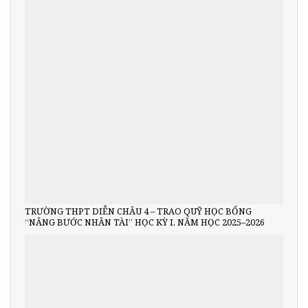
TRƯỜNG THPT DIỄN CHÂU 4 – TRAO QUỸ HỌC BỔNG
“NÂNG BƯỚC NHÂN TÀI” HỌC KỲ I, NĂM HỌC 2025–2026