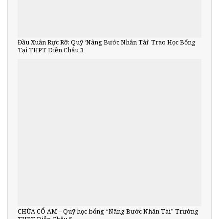
Đầu Xuân Rực Rỡ: Quỹ ‘Nâng Bước Nhân Tài’ Trao Học Bổng
Tại THPT Diễn Châu 3
CHÙA CỔ AM – Quỹ học bổng “Nâng Bước Nhân Tài” Trường
THPT Diễn Châu 5