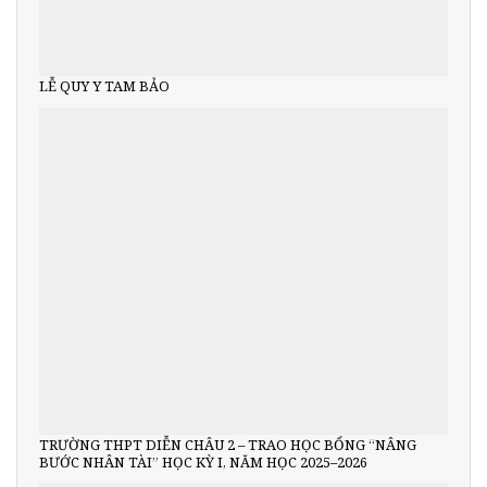
LỄ QUY Y TAM BẢO
TRƯỜNG THPT DIỄN CHÂU 2 – TRAO HỌC BỔNG “NÂNG
BƯỚC NHÂN TÀI” HỌC KỲ I, NĂM HỌC 2025–2026