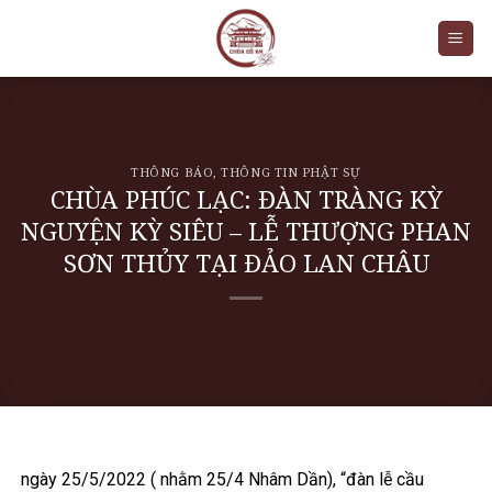
Skip
to
content
THÔNG BÁO
,
THÔNG TIN PHẬT SỰ
CHÙA PHÚC LẠC: ĐÀN TRÀNG KỲ
NGUYỆN KỲ SIÊU – LỄ THƯỢNG PHAN
SƠN THỦY TẠI ĐẢO LAN CHÂU
ngày 25/5/2022 ( nhằm 25/4 Nhâm Dần), “đàn lễ cầu