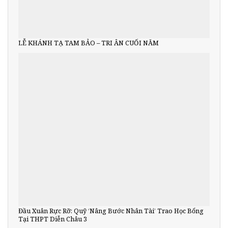
LỄ KHÁNH TẠ TAM BẢO – TRI ÂN CUỐI NĂM
Đầu Xuân Rực Rỡ: Quỹ ‘Nâng Bước Nhân Tài’ Trao Học Bổng
Tại THPT Diễn Châu 3