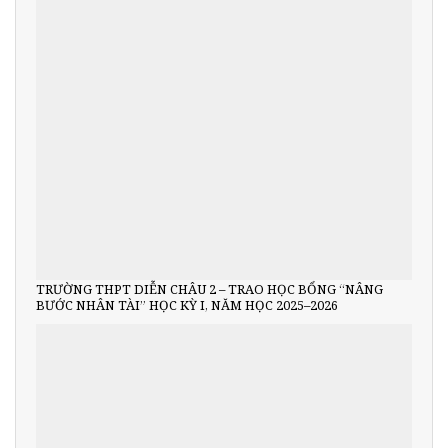
TRƯỜNG THPT DIỄN CHÂU 2 – TRAO HỌC BỔNG “NÂNG
BƯỚC NHÂN TÀI” HỌC KỲ I, NĂM HỌC 2025–2026