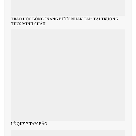
TRAO HỌC BỔNG “NÂNG BƯỚC NHÂN TÀI” TẠI TRƯỜNG
THCS MINH CHÂU
LỄ QUY Y TAM BẢO