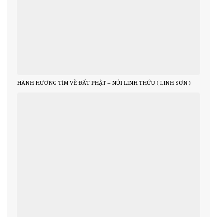
HÀNH HƯƠNG TÌM VỀ ĐẤT PHẬT – NÚI LINH THỨU ( LINH SƠN )