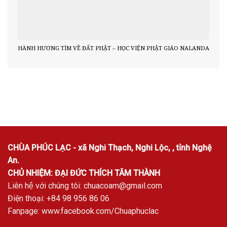
HÀNH HƯƠNG TÌM VỀ ĐẤT PHẬT – HỌC VIỆN PHẬT GIÁO NALANDA
CHÙA PHÚC LẠC - xã Nghi Thạch, Nghi Lộc, , tỉnh Nghệ
An.
CHỦ NHIỆM: ĐẠI ĐỨC THÍCH TÂM THÀNH
Liên hệ với chúng tôi:
chuacoam@gmail.com
Điện thoại: +84 98 956 86 06
Fanpage:
www.facebook.com/Chuaphuclac