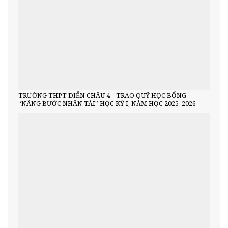
TRƯỜNG THPT DIỄN CHÂU 4 – TRAO QUỸ HỌC BỔNG
“NÂNG BƯỚC NHÂN TÀI” HỌC KỲ I, NĂM HỌC 2025–2026