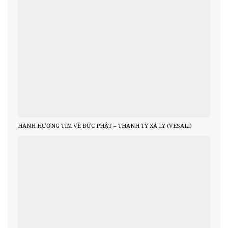
HÀNH HƯƠNG TÌM VỀ ĐỨC PHẬT – THÀNH TỲ XÁ LY (VESALI)