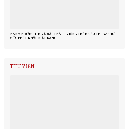
HÀNH HƯƠNG TÌM VỀ ĐẤT PHẬT – VIẾNG THĂM CÂU THI NA (NƠI
ĐỨC PHẬT NHẬP NIẾT BÀN)
THƯ VIỆN