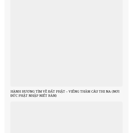
HÀNH HƯƠNG TÌM VỀ ĐẤT PHẬT – VIẾNG THĂM CÂU THI NA (NƠI
ĐỨC PHẬT NHẬP NIẾT BÀN)