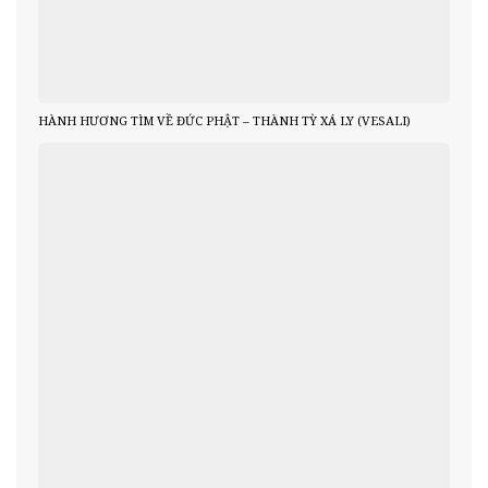
HÀNH HƯƠNG TÌM VỀ ĐỨC PHẬT – THÀNH TỲ XÁ LY (VESALI)