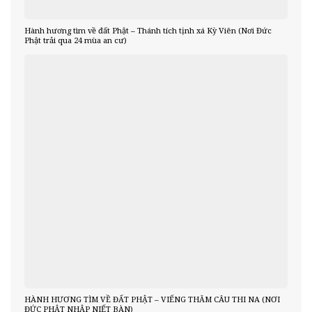
Hành hương tìm về đất Phật – Thánh tích tịnh xá Kỳ Viên (Nơi Đức
Phật trải qua 24 mùa an cư)
HÀNH HƯƠNG TÌM VỀ ĐẤT PHẬT – VIẾNG THĂM CÂU THI NA (NƠI
ĐỨC PHẬT NHẬP NIẾT BÀN)