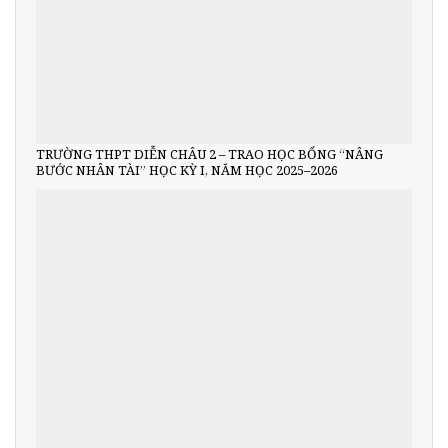
TRƯỜNG THPT DIỄN CHÂU 2 – TRAO HỌC BỔNG “NÂNG
BƯỚC NHÂN TÀI” HỌC KỲ I, NĂM HỌC 2025–2026