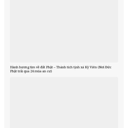
Hành hương tìm về đất Phật – Thánh tích tịnh xá Kỳ Viên (Nơi Đức
Phật trải qua 24 mùa an cư)