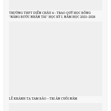
TRƯỜNG THPT DIỄN CHÂU 4 – TRAO QUỸ HỌC BỔNG
“NÂNG BƯỚC NHÂN TÀI” HỌC KỲ I, NĂM HỌC 2025–2026
LỄ KHÁNH TẠ TAM BẢO – TRI ÂN CUỐI NĂM