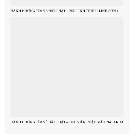
HÀNH HƯƠNG TÌM VỀ ĐẤT PHẬT – NÚI LINH THỨU ( LINH SƠN )
HÀNH HƯƠNG TÌM VỀ ĐẤT PHẬT – HỌC VIỆN PHẬT GIÁO NALANDA