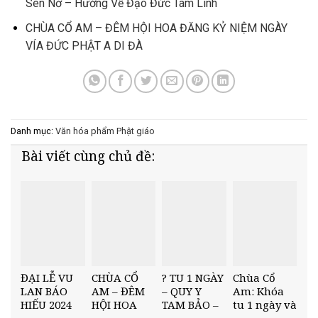
Sen Nở – Hướng Về Đạo Đức Tâm Linh
CHÙA CỔ AM – ĐÊM HỘI HOA ĐĂNG KỶ NIỆM NGÀY
VÍA ĐỨC PHẬT A DI ĐÀ
Danh mục:
Văn hóa phẩm Phật giáo
Bài viết cùng chủ đề:
ĐẠI LỄ VU
CHÙA CỔ
? TU 1 NGÀY
Chùa Cổ
LAN BÁO
AM – ĐÊM
– QUY Y
Am: Khóa
HIẾU 2024
HỘI HOA
TAM BẢO –
tu 1 ngày và
TẠI CHÙA
ĐĂNG KỶ
KỲ SIÊU
Buổi Lễ Kỳ