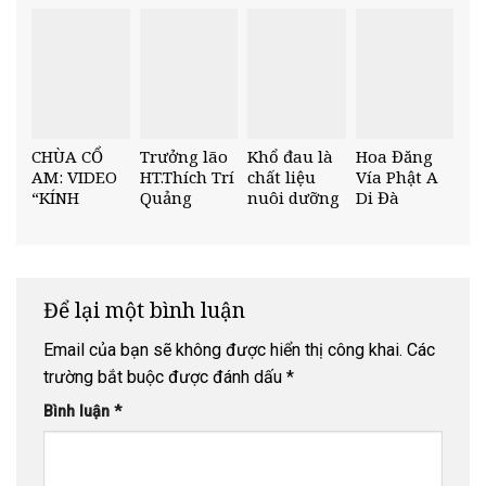
CỔ AM
NIỆM NGÀY
THAI NHI
Nguyện –
VÍA ĐỨC
SẢN NẠN ?
Tưởng Niệm
PHẬT A DI
103 Anh
ĐÀ
Hùng Liệt Sĩ
CHÙA CỔ
Trưởng lão
Khổ đau là
Hoa Đăng
AM: VIDEO
HT.Thích Trí
chất liệu
Vía Phật A
“KÍNH
Quảng
nuôi dưỡng
Di Đà
MỪNG ĐẠI
thuyết
tình thương
LỄ PHẬT
giảng nhân
ĐẢN SANH
mùa Phật
PL.2566 –
đản PL.2566
DL.2022”.
Để lại một bình luận
Email của bạn sẽ không được hiển thị công khai.
Các
trường bắt buộc được đánh dấu
*
Bình luận
*