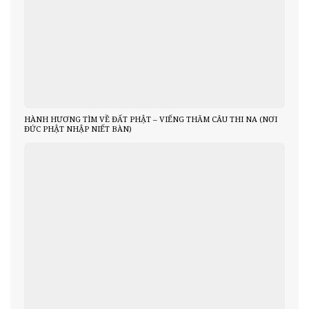
HÀNH HƯƠNG TÌM VỀ ĐẤT PHẬT – VIẾNG THĂM CÂU THI NA (NƠI
ĐỨC PHẬT NHẬP NIẾT BÀN)