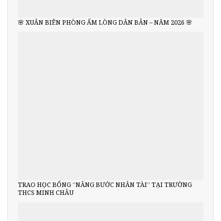
🌸 XUÂN BIÊN PHÒNG ẤM LÒNG DÂN BẢN – NĂM 2026 🌸
TRAO HỌC BỔNG “NÂNG BƯỚC NHÂN TÀI” TẠI TRƯỜNG
THCS MINH CHÂU