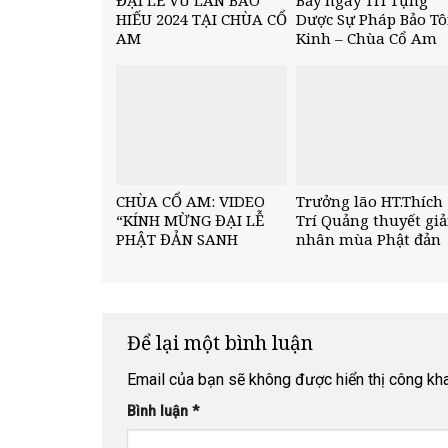
HIẾU 2024 TẠI CHÙA CỔ
Dược Sự Pháp Bảo T
AM
Kinh – Chùa Cổ Am
CHÙA CỔ AM: VIDEO
Trưởng lão HT.Thích
“KÍNH MỪNG ĐẠI LỄ
Trí Quảng thuyết gi
PHẬT ĐẢN SANH
nhân mùa Phật đản
PL.2566 –DL.2022”.
PL.2566
Để lại một bình luận
Email của bạn sẽ không được hiển thị công kha
Bình luận
*