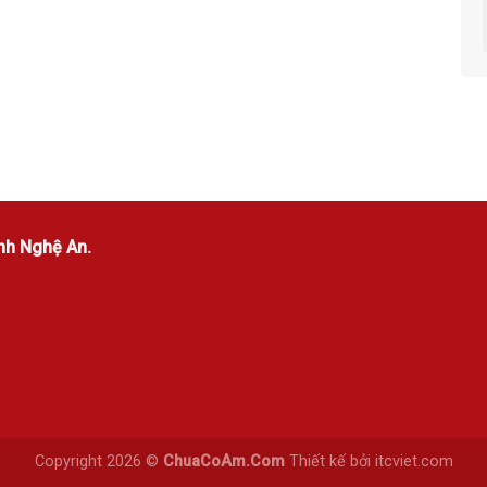
nh Nghệ An.
Copyright 2026 ©
ChuaCoAm.Com
Thiết kế bởi
itcviet.com