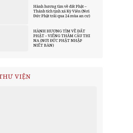
Hành hương tìm về đất Phật –
Thánh tích tịnh xá Kỳ Viên (Nơi
Đức Phật trải qua 24 mùa an cư)
HÀNH HƯƠNG TÌM VỀ ĐẤT
PHẬT – VIẾNG THĂM CÂU THI
NA (NƠI ĐỨC PHẬT NHẬP
NIẾT BÀN)
THƯ VIỆN