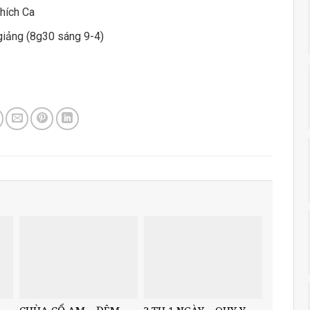
hích Ca
giảng (8g30 sáng 9-4)
CHÙA CỔ AM – ĐÊM
? TU 1 NGÀY – QUY Y