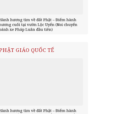
Hành hương tìm về đất Phật – Điểm hành
Hành hương 
hương cuối tại vườn Lộc Uyển (Noi chuyển
tịnh xá Kỳ V
bánh xe Pháp Luân đầu tiên)
mùa an cư)
PHẬT GIÁO QUỐC TẾ
Hành hương tìm về đất Phật – Điểm hành