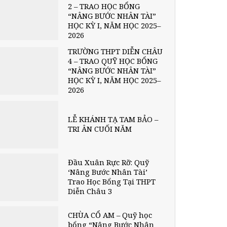
2 – TRAO HỌC BỔNG
“NÂNG BƯỚC NHÂN TÀI”
HỌC KỲ I, NĂM HỌC 2025–
2026
TRƯỜNG THPT DIỄN CHÂU
4 – TRAO QUỸ HỌC BỔNG
“NÂNG BƯỚC NHÂN TÀI”
HỌC KỲ I, NĂM HỌC 2025–
2026
LỄ KHÁNH TẠ TAM BẢO –
TRI ÂN CUỐI NĂM
Đầu Xuân Rực Rỡ: Quỹ
‘Nâng Bước Nhân Tài’
Trao Học Bổng Tại THPT
Diễn Châu 3
CHÙA CỔ AM – Quỹ học
bổng “Nâng Bước Nhân