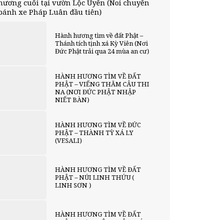
hương cuối tại vườn Lộc Uyển (Noi chuyển
bánh xe Pháp Luân đầu tiên)
Hành hương tìm về đất Phật –
Thánh tích tịnh xá Kỳ Viên (Nơi
Đức Phật trải qua 24 mùa an cư)
HÀNH HƯƠNG TÌM VỀ ĐẤT
PHẬT – VIẾNG THĂM CÂU THI
NA (NƠI ĐỨC PHẬT NHẬP
NIẾT BÀN)
HÀNH HƯƠNG TÌM VỀ ĐỨC
PHẬT – THÀNH TỲ XÁ LY
(VESALI)
HÀNH HƯƠNG TÌM VỀ ĐẤT
PHẬT – NÚI LINH THỨU (
LINH SƠN )
HÀNH HƯƠNG TÌM VỀ ĐẤT