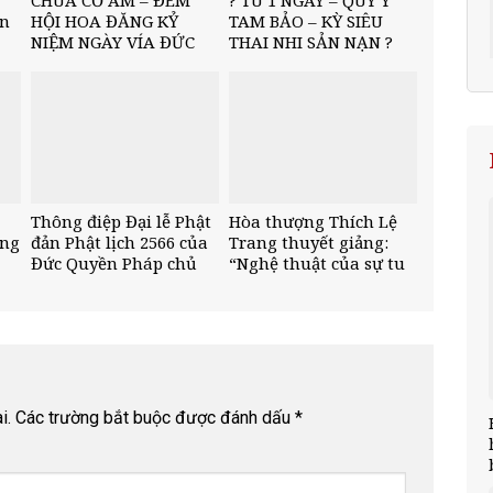
ôn
HỘI HOA ĐĂNG KỶ
TAM BẢO – KỲ SIÊU
NIỆM NGÀY VÍA ĐỨC
THAI NHI SẢN NẠN ?
PHẬT A DI ĐÀ
Thông điệp Đại lễ Phật
Hòa thượng Thích Lệ
ảng
đản Phật lịch 2566 của
Trang thuyết giảng:
Đức Quyền Pháp chủ
“Nghệ thuật của sự tu
GHPGVN
tập là ngay trong hiện
tại”
i.
Các trường bắt buộc được đánh dấu
*