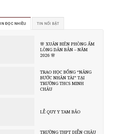
IN ĐỌC NHIỀU
TIN NỔI BẬT
🌸 XUÂN BIÊN PHÒNG ẤM
LÒNG DÂN BẢN – NĂM
2026 🌸
TRAO HỌC BỔNG “NÂNG
BƯỚC NHÂN TÀI” TẠI
TRƯỜNG THCS MINH
CHÂU
LỄ QUY Y TAM BẢO
TRƯỜNG THPT DIỄN CHÂU