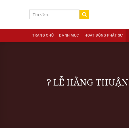
Skip
to
content
TRANG CHỦ
DANH MỤC
HOẠT ĐỘNG PHẬT SỰ
? LỄ HẰNG THUẬN