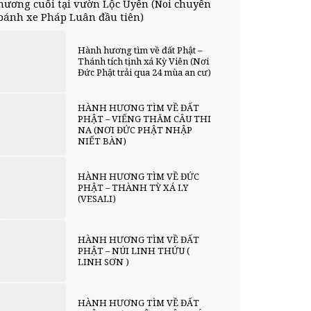
hương cuối tại vườn Lộc Uyển (Noi chuyển
bánh xe Pháp Luân đầu tiên)
Hành hương tìm về đất Phật –
Thánh tích tịnh xá Kỳ Viên (Nơi
Đức Phật trải qua 24 mùa an cư)
HÀNH HƯƠNG TÌM VỀ ĐẤT
PHẬT – VIẾNG THĂM CÂU THI
NA (NƠI ĐỨC PHẬT NHẬP
NIẾT BÀN)
HÀNH HƯƠNG TÌM VỀ ĐỨC
PHẬT – THÀNH TỲ XÁ LY
(VESALI)
HÀNH HƯƠNG TÌM VỀ ĐẤT
PHẬT – NÚI LINH THỨU (
LINH SƠN )
HÀNH HƯƠNG TÌM VỀ ĐẤT