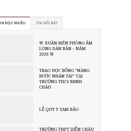
IN ĐỌC NHIỀU
TIN NỔI BẬT
🌸 XUÂN BIÊN PHÒNG ẤM
LÒNG DÂN BẢN – NĂM
2026 🌸
TRAO HỌC BỔNG “NÂNG
BƯỚC NHÂN TÀI” TẠI
TRƯỜNG THCS MINH
CHÂU
LỄ QUY Y TAM BẢO
TRƯỜNG THPT DIỄN CHÂU