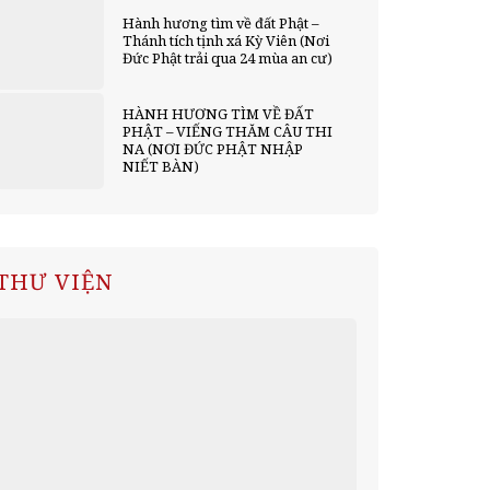
Hành hương tìm về đất Phật –
Thánh tích tịnh xá Kỳ Viên (Nơi
Đức Phật trải qua 24 mùa an cư)
HÀNH HƯƠNG TÌM VỀ ĐẤT
PHẬT – VIẾNG THĂM CÂU THI
NA (NƠI ĐỨC PHẬT NHẬP
NIẾT BÀN)
THƯ VIỆN