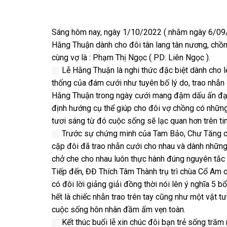
Sáng hôm nay, ngày 1/10/2022 ( nhằm ngày 6/09/
Hằng Thuận dành cho đôi tân lang tân nương, chồ
cùng vợ là : Phạm Thị Ngọc ( PD: Liên Ngọc ).
Lễ Hằng Thuận là nghi thức đặc biệt dành cho lễ
thống của đám cưới như tuyên bố lý do, trao nhẫn 
Hằng Thuận trong ngày cưới mang đậm dấu ấn đạo 
định hướng cụ thể giúp cho đôi vợ chồng có những 
tươi sáng từ đó cuộc sống sẽ lạc quan hơn trên tin
Trước sự chứng minh của Tam Bảo, Chư Tăng ch
cặp đôi đã trao nhẫn cưới cho nhau và dành những
chở che cho nhau luôn thực hành đúng nguyên tắc
Tiếp đến, ĐĐ Thích Tâm Thành trụ trì chùa Cổ Am 
có đôi lời giảng giải đồng thời nói lên ý nghĩa 5
hết là chiếc nhẫn trao trên tay cũng như một vật t
cuộc sống hôn nhân đầm ấm vẹn toàn.
Kết thúc buổi lễ xin chúc đôi bạn trẻ sống tră