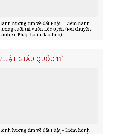
Hành hương tìm về đất Phật – Điểm hành
Hành hương 
hương cuối tại vườn Lộc Uyển (Noi chuyển
tịnh xá Kỳ V
bánh xe Pháp Luân đầu tiên)
mùa an cư)
PHẬT GIÁO QUỐC TẾ
Hành hương tìm về đất Phật – Điểm hành