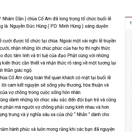
 Nhâm Dần ) chùa Cổ Am đã long trọng tổ chức buổi lễ
T
ng là: Nguyễn Đức Hùng ( PD: Minh Hùng ) sáng duyên
 cưới được tổ chức tại chùa. Ngoài một vài nghi lễ truyền
cưới, nhận những lời chúc phúc của hai họ thì nghi thức
đức tâm linh và trí tuệ của đạo Phật cùng với những
kiến thức cần thiết và nhận thức rõ ràng về một tương lại
h thần giác ngộ.
ùa Cổ Am cùng toàn thể quan khách có mặt tại buổi lễ
 lời cam kết nguyện sẽ sống yêu thương, hòa thuận và
 của vợ chồng trong cuộc sống hôn nhân.
cũng dành những lời chúc sâu sắc đến đội bạn trẻ và cũng
 bổn phận mà người vợ chồng phải cung kính nhau và hơn
ượng trưng và ý nghĩa sâu xa của chữ “ Nhẫn “ dành cho
m năm hành phúc và luôn mong rằng khi các bạn đã nguyện