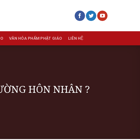
ÁO
VĂN HÓA PHẨM PHẬT GIÁO
LIÊN HỆ
ĐƯỜNG HÔN NHÂN ?