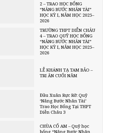
2 – TRAO HỌC BỔNG
“NÂNG BƯỚC NHÂN TÀI”
HỌC KỲ I, NĂM HỌC 2025–
2026
TRƯỜNG THPT DIỄN CHÂU
4 – TRAO QUỸ HỌC BỔNG
“NÂNG BƯỚC NHÂN TÀI”
HỌC KỲ I, NĂM HỌC 2025–
2026
LỄ KHÁNH TẠ TAM BẢO –
TRI ÂN CUỐI NĂM
Đầu Xuân Rực Rỡ: Quỹ
‘Nâng Bước Nhân Tài’
Trao Học Bổng Tại THPT
Diễn Châu 3
CHÙA CỔ AM – Quỹ học
bổng “Nâng Bước Nhân