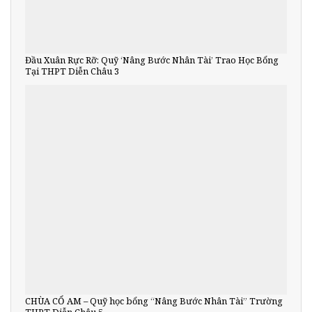
Đầu Xuân Rực Rỡ: Quỹ ‘Nâng Bước Nhân Tài’ Trao Học Bổng
Tại THPT Diễn Châu 3
CHÙA CỔ AM – Quỹ học bổng “Nâng Bước Nhân Tài” Trường
THPT Diễn Châu 5