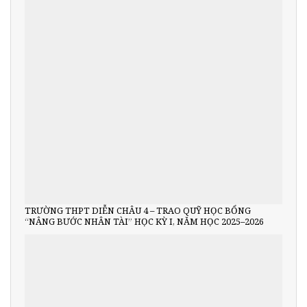
TRƯỜNG THPT DIỄN CHÂU 4 – TRAO QUỸ HỌC BỔNG
“NÂNG BƯỚC NHÂN TÀI” HỌC KỲ I, NĂM HỌC 2025–2026