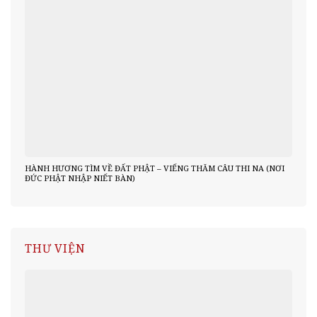
HÀNH HƯƠNG TÌM VỀ ĐẤT PHẬT – VIẾNG THĂM CÂU THI NA (NƠI
ĐỨC PHẬT NHẬP NIẾT BÀN)
THƯ VIỆN