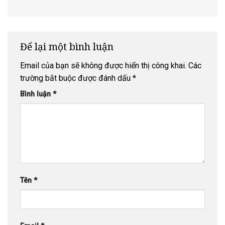
PHẬT – NÚI
PHẬT – HỌC
TÍCH – NGÀY
cản về ngôn
LINH THỨU
VIỆN PHẬT
THỨ HAI
ngữ và văn
( LINH SƠN )
GIÁO
hóa để phát
NALANDA
triển Phật
giáo
Để lại một bình luận
Email của bạn sẽ không được hiển thị công khai.
Các
trường bắt buộc được đánh dấu
*
Bình luận
*
Tên
*