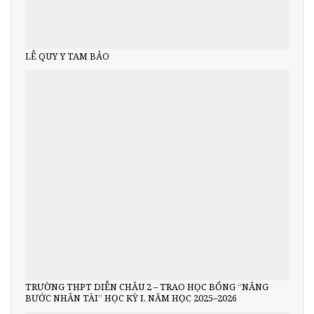
LỄ QUY Y TAM BẢO
TRƯỜNG THPT DIỄN CHÂU 2 – TRAO HỌC BỔNG “NÂNG
BƯỚC NHÂN TÀI” HỌC KỲ I, NĂM HỌC 2025–2026