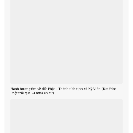
Hành hương tìm về đất Phật – Thánh tích tịnh xá Kỳ Viên (Nơi Đức
Phật trải qua 24 mùa an cư)