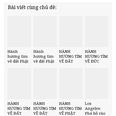
Bài viết cùng chủ đề:
Hành
Hành
HÀNH
HÀNH
hương tìm
hương tìm
HƯƠNG TÌM
HƯƠNG TÌM
về đất Phật
về đất Phật
VỀ ĐẤT
VỀ ĐỨC
– Điểm
– Thánh
PHẬT –
PHẬT –
hành
tích tịnh xá
VIẾNG
THÀNH TỲ
hương cuối
Kỳ Viên (Nơi
THĂM CÂU
XÁ LY
tại vườn Lộc
Đức Phật
THI NA (NƠI
(VESALI)
Uyển (Noi
trải qua 24
ĐỨC PHẬT
chuyển
mùa an cư)
NHẬP NIẾT
bánh xe
BÀN)
Pháp Luân
HÀNH
HÀNH
HÀNH
Los
đầu tiên)
HƯƠNG TÌM
HƯƠNG TÌM
HƯƠNG TÌM
Angeles:
VỀ ĐẤT
VỀ ĐẤT
VỀ PHẬT
Phá bỏ rào