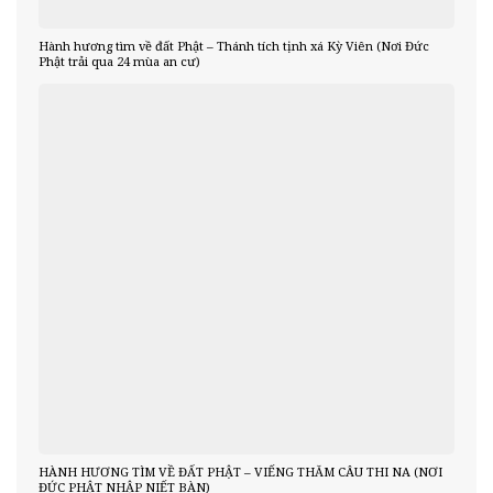
Hành hương tìm về đất Phật – Thánh tích tịnh xá Kỳ Viên (Nơi Đức
Phật trải qua 24 mùa an cư)
HÀNH HƯƠNG TÌM VỀ ĐẤT PHẬT – VIẾNG THĂM CÂU THI NA (NƠI
ĐỨC PHẬT NHẬP NIẾT BÀN)