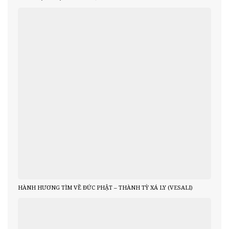
HÀNH HƯƠNG TÌM VỀ ĐỨC PHẬT – THÀNH TỲ XÁ LY (VESALI)