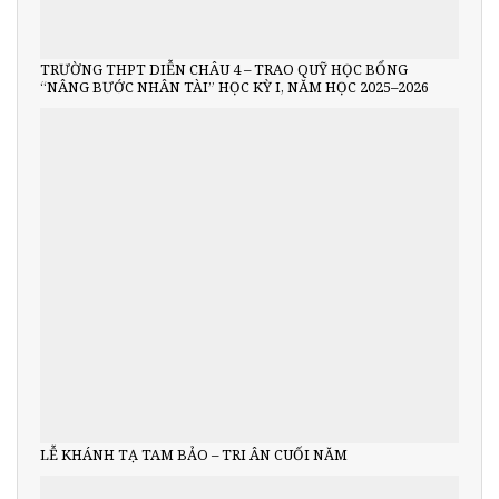
TRƯỜNG THPT DIỄN CHÂU 4 – TRAO QUỸ HỌC BỔNG
“NÂNG BƯỚC NHÂN TÀI” HỌC KỲ I, NĂM HỌC 2025–2026
LỄ KHÁNH TẠ TAM BẢO – TRI ÂN CUỐI NĂM