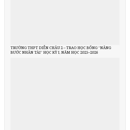
TRƯỜNG THPT DIỄN CHÂU 2 – TRAO HỌC BỔNG “NÂNG
BƯỚC NHÂN TÀI” HỌC KỲ I, NĂM HỌC 2025–2026