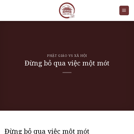
Skip
to
content
PHẬT GIÁO VS XÃ HỘI
Đừng bỏ qua việc một mót
Đừng bỏ qua việc một mót