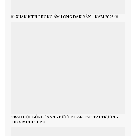
🌸 XUÂN BIÊN PHÒNG ẤM LÒNG DÂN BẢN – NĂM 2026 🌸
TRAO HỌC BỔNG “NÂNG BƯỚC NHÂN TÀI” TẠI TRƯỜNG
THCS MINH CHÂU