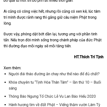
bỏ qua tu mót thì bỏ phí rất nhiều thời gian.
Ai cũng có công việc hết, nhưng rồi cũng có xen kẽ, lúc tâm
trí mình được rảnh rang thì gắng giữ câu niệm Phật trong
lòng.
Được vậy, phóng dật bớt dần lại, tương ưng với phần tinh
tấn. Nếu trọn đời mình sống trong chánh pháp của đức Phật
thì đường đạo mỗi ngày sẽ mỗi tăng tiến.
HT.Thích Trí Tịnh
Xem thêm:
Người đái tháo đường ăn chay như thế nào để đủ chất?
Khóa chuyên tu “Tịnh Hóa Thân Tâm” – lần thứ 10 – Buổi
sáng
Thông Báo Ngưng Tổ Chức Lễ Vu Lan Báo Hiếu 2020
Hành hương tìm về đất Phật – Viếng thăm vườn Lâm Tỳ