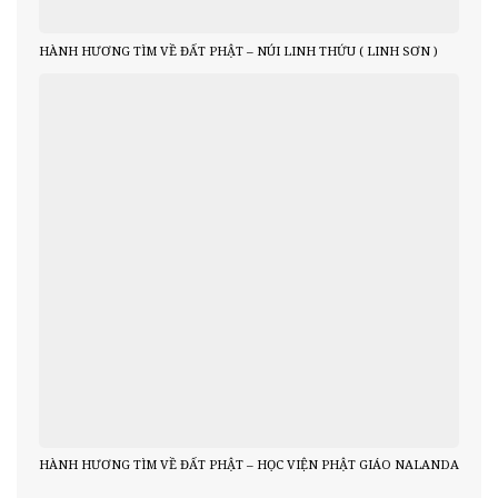
HÀNH HƯƠNG TÌM VỀ ĐẤT PHẬT – NÚI LINH THỨU ( LINH SƠN )
HÀNH HƯƠNG TÌM VỀ ĐẤT PHẬT – HỌC VIỆN PHẬT GIÁO NALANDA