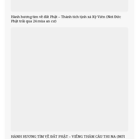
Hành hương tìm về đất Phật – Thánh tích tịnh xá Kỳ Viên (Nơi Đức
Phật trải qua 24 mùa an cư)
HÀNH HƯƠNG TÌM VỀ ĐẤT PHẬT – VIẾNG THĂM CÂU THI NA (NƠI