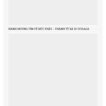
HÀNH HƯƠNG TÌM VỀ ĐỨC PHẬT – THÀNH TỲ XÁ LY (VESALI)