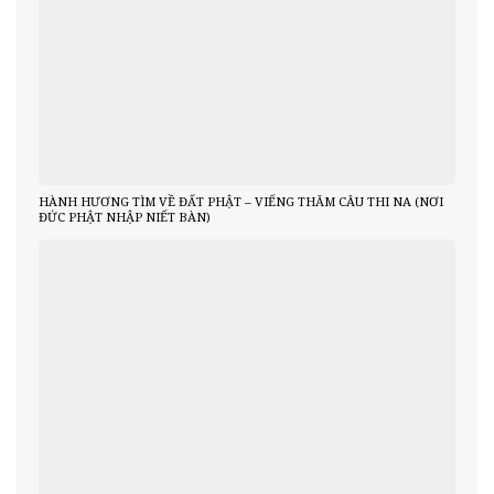
HÀNH HƯƠNG TÌM VỀ ĐẤT PHẬT – VIẾNG THĂM CÂU THI NA (NƠI
ĐỨC PHẬT NHẬP NIẾT BÀN)