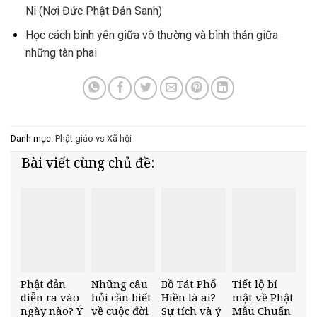
Ni (Nơi Đức Phật Đản Sanh)
Học cách bình yên giữa vô thường và bình thản giữa
những tàn phai
Danh mục:
Phật giáo vs Xã hội
Bài viết cùng chủ đề:
Phật đản
Những câu
Bồ Tát Phổ
Tiết lộ bí
diễn ra vào
hỏi cần biết
Hiền là ai?
mật về Phật
ngày nào? Ý
về cuộc đời
Sự tích và ý
Mẫu Chuẩn