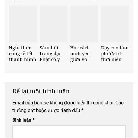
nghĩa ngày
Đức Phật
nghĩa hạnh
Đề ai cũng
Phật đản
Thích Ca
nguyện
nên biết
cuộc đời của
Ngài
Nghi thức
Sám hối
Học cách
Dạy con làm
cúng lễ tết
trong đạo
bình yên
phước từ
thanh minh
Phật có ý
giữa vô
thời niên
nghĩa như
thường và
thiếu
thế nào?
bình thản
giữa những
tàn phai
Để lại một bình luận
Email của bạn sẽ không được hiển thị công khai.
Các
trường bắt buộc được đánh dấu
*
Bình luận
*