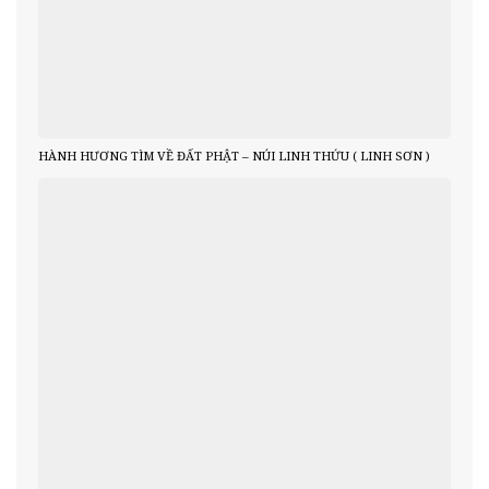
HÀNH HƯƠNG TÌM VỀ ĐẤT PHẬT – NÚI LINH THỨU ( LINH SƠN )