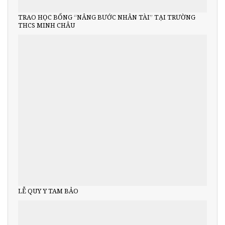
TRAO HỌC BỔNG “NÂNG BƯỚC NHÂN TÀI” TẠI TRƯỜNG
THCS MINH CHÂU
LỄ QUY Y TAM BẢO