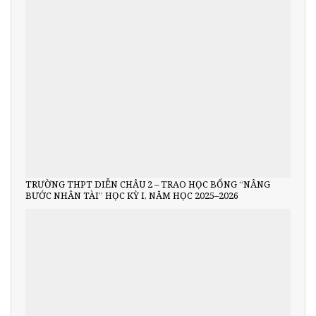
TRƯỜNG THPT DIỄN CHÂU 2 – TRAO HỌC BỔNG “NÂNG
BƯỚC NHÂN TÀI” HỌC KỲ I, NĂM HỌC 2025–2026