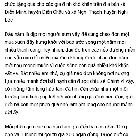
chức tặng quà cho các gia đình khó khăn trên địa bàn xã
Diễn Minh, huyện Diễn Châu và xã Nghi Thạch, huyện Nghi
Lộc.
Đầu năm là dịp mọi người sum vầy để cùng chào đón một
mùa xuân đầy hứng khởi với bao ước vọng một năm mới
nhiều thành công. Tuy nhiên, đâu đó trên các nẻo đường miền
quê vẫn còn rất nhiều gia đình không được chào đón năm
mới như mong muốn vì cuộc sống còn quá nhiều khó khăn
vất vả. Rất nhiều em nhỏ, cụ già neo đơn không nơi nượng
tựa, nhiều mảnh đời bất hạnh cần được chỉa sẻ. Chính vì vậy,
có những tấm lòng hảo tâm đã tìm đến chùa như một môi
trường tâm linh giúp kết nối với những gia đình neo đơn, gửi
đến bà còn một phần quà nhỏ làm ấm lòng cho những mảnh
đời ấy.
Mỗi phần quà các nhà hảo tâm gửi đến bà con gồm 10kg
gạo và 1 thùng mì gói trị giá 200 ngàn đồng. Được biết có