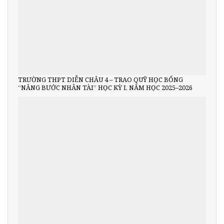
TRƯỜNG THPT DIỄN CHÂU 4 – TRAO QUỸ HỌC BỔNG
“NÂNG BƯỚC NHÂN TÀI” HỌC KỲ I, NĂM HỌC 2025–2026