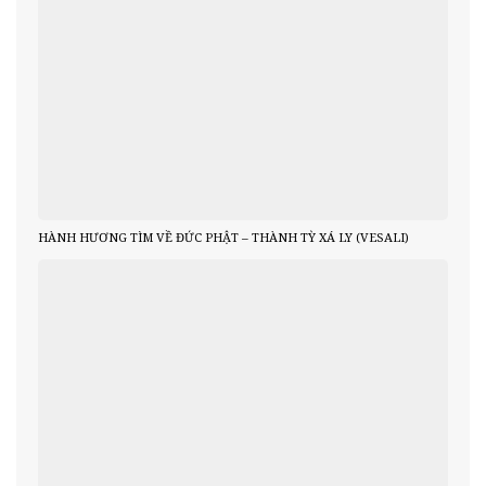
HÀNH HƯƠNG TÌM VỀ ĐỨC PHẬT – THÀNH TỲ XÁ LY (VESALI)