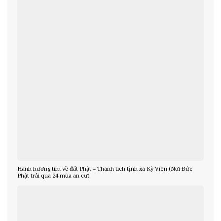
Hành hương tìm về đất Phật – Thánh tích tịnh xá Kỳ Viên (Nơi Đức
Phật trải qua 24 mùa an cư)