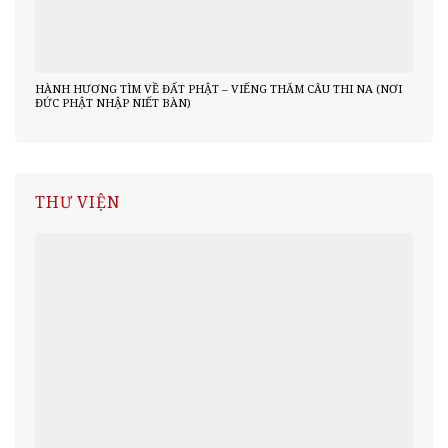
HÀNH HƯƠNG TÌM VỀ ĐẤT PHẬT – VIẾNG THĂM CÂU THI NA (NƠI
ĐỨC PHẬT NHẬP NIẾT BÀN)
THƯ VIỆN