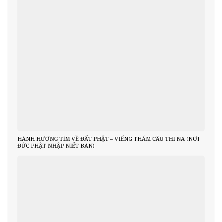
HÀNH HƯƠNG TÌM VỀ ĐẤT PHẬT – VIẾNG THĂM CÂU THI NA (NƠI
ĐỨC PHẬT NHẬP NIẾT BÀN)