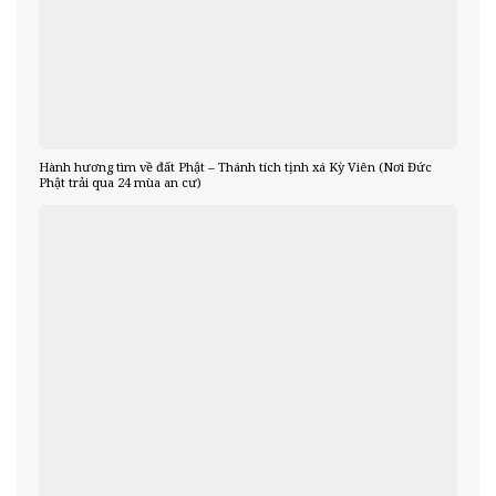
Hành hương tìm về đất Phật – Thánh tích tịnh xá Kỳ Viên (Nơi Đức
Phật trải qua 24 mùa an cư)