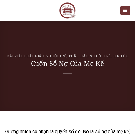
Skip
to
content
BÀI VIẾT PHẬT GIÁO & TUỔI TRẺ
,
PHẬT GIÁO & TUỔI TRẺ
,
TIN TỨC
Cuốn Sổ Nợ Của Mẹ Kế
Đương nhiên cô nhận ra quyển sổ đó. Nó là sổ nợ của mẹ kế,