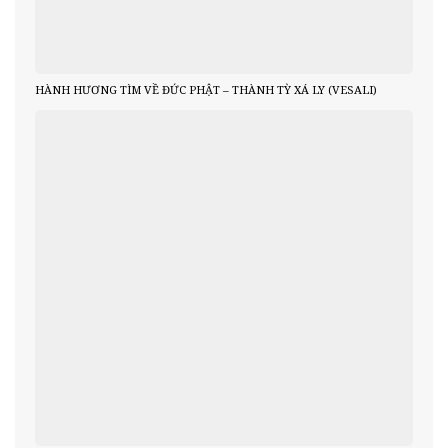
HÀNH HƯƠNG TÌM VỀ ĐỨC PHẬT – THÀNH TỲ XÁ LY (VESALI)