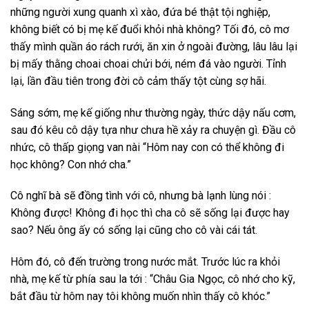
những người xung quanh xì xào, đứa bé thật tội nghiệp,
không biết có bị mẹ kế đuổi khỏi nhà không? Tối đó, cô mơ
thấy mình quần áo rách rưới, ăn xin ở ngoài đường, lâu lâu lại
bị mấy thằng choai choai chửi bới, ném đá vào người. Tỉnh
lại, lần đầu tiên trong đời cô cảm thấy tột cùng sợ hãi.
Sáng sớm, mẹ kế giống như thường ngày, thức dậy nấu cơm,
sau đó kêu cô dậy tựa như chưa hề xảy ra chuyện gì. Đầu cô
nhức, cô thấp giọng van nài “Hôm nay con có thể không đi
học không? Con nhớ cha.”
Cô nghĩ bà sẽ đồng tình với cô, nhưng bà lạnh lùng nói :
Không được! Không đi học thì cha cô sẽ sống lại được hay
sao? Nếu ông ấy có sống lại cũng cho cô vài cái tát.
Hôm đó, cô đến trường trong nước mắt. Trước lúc ra khỏi
nhà, mẹ kế từ phía sau la tới : “Châu Gia Ngọc, cô nhớ cho kỹ,
bắt đầu từ hôm nay tôi không muốn nhìn thấy cô khóc.”