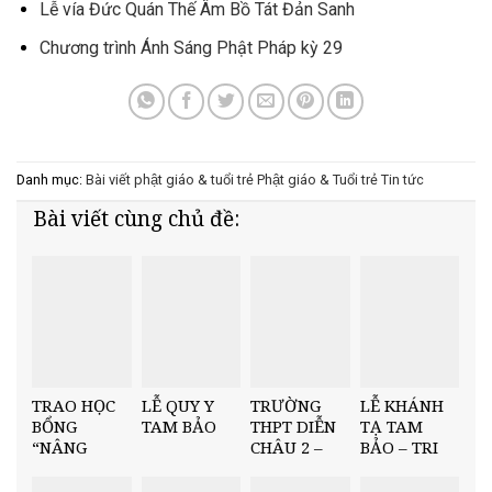
Lễ vía Đức Quán Thế Âm Bồ Tát Đản Sanh
Chương trình Ánh Sáng Phật Pháp kỳ 29
Danh mục:
Bài viết phật giáo & tuổi trẻ
Phật giáo & Tuổi trẻ
Tin tức
Bài viết cùng chủ đề:
TRAO HỌC
LỄ QUY Y
TRƯỜNG
LỄ KHÁNH
BỔNG
TAM BẢO
THPT DIỄN
TẠ TAM
“NÂNG
CHÂU 2 –
BẢO – TRI
BƯỚC NHÂN
TRAO HỌC
ÂN CUỐI
TÀI” TẠI
BỔNG
NĂM