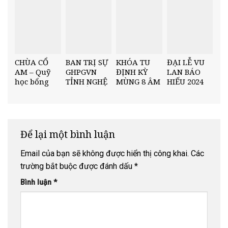
TRƯỜNG
“NÂNG
THCS MINH
BƯỚC NHÂN
CHÂU
TÀI” HỌC KỲ
I, NĂM HỌC
2025–2026
CHÙA CỔ
BAN TRỊ SỰ
KHÓA TU
ĐẠI LỄ VU
AM – Quỹ
GHPGVN
ĐỊNH KỲ
LAN BÁO
học bổng
TỈNH NGHỆ
MÙNG 8 ÂM
HIẾU 2024
“Nâng Bước
AN TỔ
LỊCH –
TẠI CHÙA
Nhân Tài”
CHỨC HỘI
“DƯỚI CỘI
CỔ AM
Trường
NGHỊ TỔNG
BỒ ĐỀ”
THPT Diễn
KẾT PHẬT
Châu 5
SỰ CUỐI
Để lại một bình luận
NĂM 2025
Email của bạn sẽ không được hiển thị công khai.
Các
trường bắt buộc được đánh dấu
*
Bình luận
*