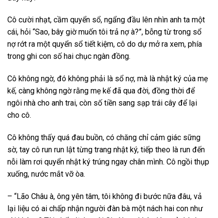
Cô cười nhạt, cầm quyển sổ, ngẩng đầu lên nhìn anh ta một
cái, hỏi “Sao, bây giờ muốn tôi trả nợ à?”, bỗng từ trong sổ
nợ rớt ra một quyển sổ tiết kiệm, cô do dự mở ra xem, phía
trong ghi con số hai chục ngàn đồng.
Cô không ngờ, đó không phải là sổ nợ, mà là nhật ký của mẹ
kế, càng không ngờ rằng mẹ kế đã qua đời, đồng thời để
ngôi nhà cho anh trai, còn số tiền sang sạp trái cây để lại
cho cô.
Cô không thấy quá đau buồn, có chăng chỉ cảm giác sững
sờ, tay cô run run lật từng trang nhật ký, tiếp theo là run đến
nỗi làm rơi quyển nhật ký trúng ngay chân mình. Cô ngồi thụp
xuống, nước mắt vỡ òa.
– “Lão Châu à, ông yên tâm, tôi không đi bước nữa đâu, vả
lại liệu có ai chấp nhận người đàn bà một nách hai con như