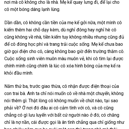
nơi mà cô không cho là nhà. Mẹ kế quay lưng đi, để lại cho
cô một bóng dáng lạnh lùng.
Dần dần, cô không cần tiền của mẹ kế gởi nữa, một mình cô
kiếm thêm hai chỗ dạy kèm, dù nghỉ đông hay nghỉ hè cô
cũng không về nhà, tiền kiếm tuy không nhiều nhưng cũng đủ
để cô đóng học phí và trang trải cuộc sống. Mẹ kế chưa bao
giờ gọi điện cho cô, càng không bao giờ đến trường thăm cô.
Cuộc sống sinh viên muôn màu muôn vẻ, khi cô tìm lại được
chính mình cũng chính là lúc cô xóa hình bóng của mẹ kế ra
khỏi đầu mình.
Năm thứ ba, trước giao thừa, cô nhận được điện thoại của
con trai bà. Anh ta chỉ nói muốn cô về nhà một chuyến, không
nói thêm gì. Thật lòng cô không muốn về chút nào, tại sao
phải về? Ở nơi đó đâu ai có cảm tình với cô, và cô cũng
chẳng có gì lưu luyến với bất cứ người nào ở đó; có chăng
chỉ là nợ nần, cái được gọi là ân tình chẳng qua chỉ giống như