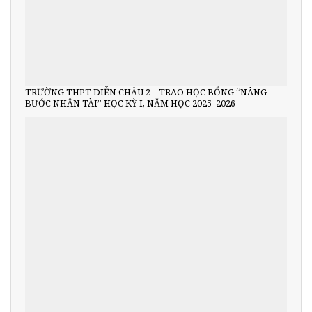
TRƯỜNG THPT DIỄN CHÂU 2 – TRAO HỌC BỔNG “NÂNG
BƯỚC NHÂN TÀI” HỌC KỲ I, NĂM HỌC 2025–2026