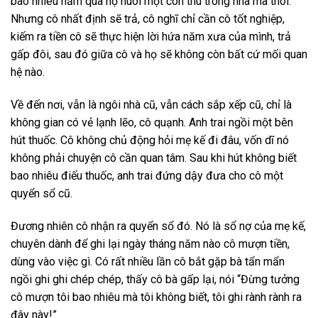
bao nhiêu năm qua họ nuôi một con thú trong nhà mà thôi.
Nhưng cô nhất định sẽ trả, cô nghĩ chỉ cần cô tốt nghiệp,
kiếm ra tiền cô sẽ thực hiện lời hứa năm xưa của mình, trả
gấp đôi, sau đó giữa cô và họ sẽ không còn bất cứ mối quan
hệ nào.
Về đến nơi, vẫn là ngôi nhà cũ, vẫn cách sắp xếp cũ, chỉ là
không gian có vẻ lạnh lẽo, cô quạnh. Anh trai ngồi một bên
hút thuốc. Cô không chủ động hỏi mẹ kế đi đâu, vốn dĩ nó
không phải chuyện cô cần quan tâm. Sau khi hút không biết
bao nhiêu điếu thuốc, anh trai đứng dậy đưa cho cô một
quyển sổ cũ.
Đương nhiên cô nhận ra quyển sổ đó. Nó là sổ nợ của mẹ kế,
chuyên dành để ghi lại ngày tháng năm nào cô mượn tiền,
dùng vào việc gì. Có rất nhiều lần cô bắt gặp bà tẩn mẩn
ngồi ghi ghi chép chép, thấy cô bà gấp lại, nói “Đừng tưởng
cô mượn tôi bao nhiêu mà tôi không biết, tôi ghi rành rành ra
đây này!”