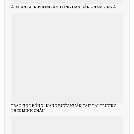
🌸 XUÂN BIÊN PHÒNG ẤM LÒNG DÂN BẢN – NĂM 2026 🌸
TRAO HỌC BỔNG “NÂNG BƯỚC NHÂN TÀI” TẠI TRƯỜNG
THCS MINH CHÂU