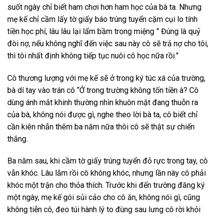
suốt ngày chỉ biết ham chơi hơn ham học của bà ta. Nhưng
mẹ kế chỉ cầm lấy tờ giấy báo trúng tuyển cặm cụi lo tính
tiền học phí, lâu lâu lại lẩm bầm trong miệng ” Đúng là quỷ
đòi nợ, nếu không nghĩ đến việc sau này cô sẽ trả nợ cho tôi,
thì tôi nhất định không tiếp tục nuôi cô học nữa rồi.”
Cô thương lượng với mẹ kế sẽ ở trong ký túc xá của trường,
bà dí tay vào trán cô “Ở trong trường không tốn tiền à? Cô
dùng ánh mắt khinh thường nhìn khuôn mặt đang thuỗn ra
của bà, không nói được gì, nghe theo lời bà ta, cô biết chỉ
cần kiên nhẫn thêm ba năm nữa thôi cô sẽ thật sự chiến
thắng.
Ba năm sau, khi cầm tờ giấy trúng tuyển đỏ rực trong tay, cô
vẫn khóc. Lâu lắm rồi cô không khóc, nhưng lần này cô phải
khóc một trận cho thỏa thích. Trước khi đến trường đăng ký
một ngày, mẹ kế gói sủi cảo cho cô ăn, không nói gì, cũng
không tiễn cô, đeo túi hành lý to đùng sau lưng cô rời khỏi