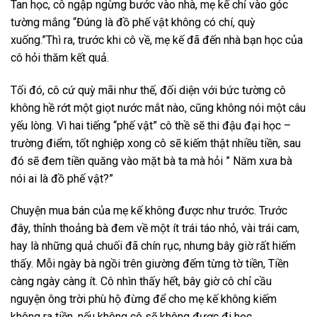
Tan học, cô ngập ngừng bước vào nhà, mẹ kế chỉ vào góc
tường mắng “Đúng là đồ phế vật không có chí, quỳ
xuống.”Thì ra, trước khi cô về, mẹ kế đã đến nhà bạn học của
cô hỏi thăm kết quả.
Tối đó, cô cứ quỳ mãi như thế, đối diện với bức tường cô
không hề rớt một giọt nước mắt nào, cũng không nói một câu
yếu lòng. Vì hai tiếng “phế vật” cô thề sẽ thi đậu đại học –
trường điểm, tốt nghiệp xong cô sẽ kiếm thật nhiều tiền, sau
đó sẽ đem tiền quăng vào mặt bà ta mà hỏi ” Năm xưa bà
nói ai là đồ phế vật?”
Chuyện mua bán của mẹ kế không được như trước. Trước
đây, thỉnh thoảng bà đem về một ít trái táo nhỏ, vài trái cam,
hay là những quả chuối đã chín rục, nhưng bây giờ rất hiếm
thấy. Mỗi ngày bà ngồi trên giường đếm từng tờ tiền, Tiền
càng ngày càng ít. Cô nhìn thấy hết, bây giờ cô chỉ cầu
nguyện ông trời phù hộ đừng để cho mẹ kế không kiếm
không ra tiền, nếu không cô sẽ không được đi học.