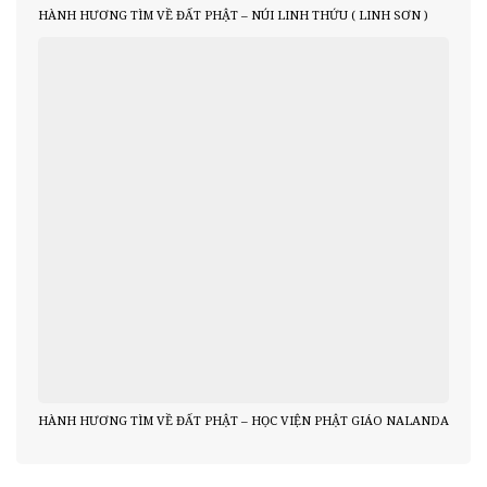
HÀNH HƯƠNG TÌM VỀ ĐẤT PHẬT – NÚI LINH THỨU ( LINH SƠN )
HÀNH HƯƠNG TÌM VỀ ĐẤT PHẬT – HỌC VIỆN PHẬT GIÁO NALANDA