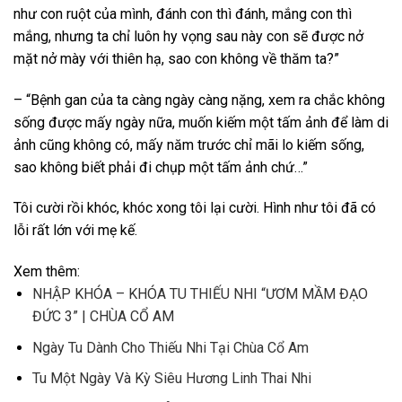
như con ruột của mình, đánh con thì đánh, mắng con thì
mắng, nhưng ta chỉ luôn hy vọng sau này con sẽ được nở
mặt nở mày với thiên hạ, sao con không về thăm ta?”
– “Bệnh gan của ta càng ngày càng nặng, xem ra chắc không
sống được mấy ngày nữa, muốn kiếm một tấm ảnh để làm di
ảnh cũng không có, mấy năm trước chỉ mãi lo kiếm sống,
sao không biết phải đi chụp một tấm ảnh chứ…”
Tôi cười rồi khóc, khóc xong tôi lại cười. Hình như tôi đã có
lỗi rất lớn với mẹ kế.
Xem thêm:
NHẬP KHÓA – KHÓA TU THIẾU NHI “ƯƠM MẦM ĐẠO
ĐỨC 3” | CHÙA CỔ AM
Ngày Tu Dành Cho Thiếu Nhi Tại Chùa Cổ Am
Tu Một Ngày Và Kỳ Siêu Hương Linh Thai Nhi