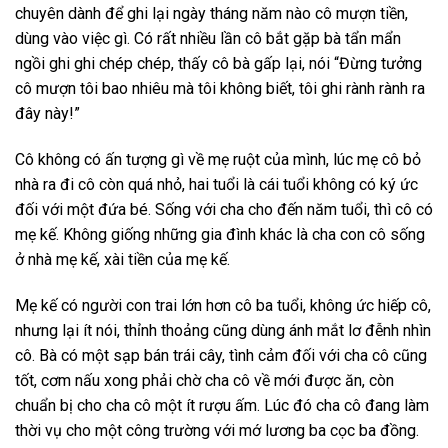
chuyên dành để ghi lại ngày tháng năm nào cô mượn tiền,
dùng vào việc gì. Có rất nhiều lần cô bắt gặp bà tẩn mẩn
ngồi ghi ghi chép chép, thấy cô bà gấp lại, nói “Đừng tưởng
cô mượn tôi bao nhiêu mà tôi không biết, tôi ghi rành rành ra
đây này!”
Cô không có ấn tượng gì về mẹ ruột của mình, lúc mẹ cô bỏ
nhà ra đi cô còn quá nhỏ, hai tuổi là cái tuổi không có ký ức
đối với một đứa bé. Sống với cha cho đến năm tuổi, thì cô có
mẹ kế. Không giống những gia đình khác là cha con cô sống
ở nhà mẹ kế, xài tiền của mẹ kế.
Mẹ kế có người con trai lớn hơn cô ba tuổi, không ức hiếp cô,
nhưng lại ít nói, thỉnh thoảng cũng dùng ánh mắt lơ đễnh nhìn
cô. Bà có một sạp bán trái cây, tình cảm đối với cha cô cũng
tốt, cơm nấu xong phải chờ cha cô về mới được ăn, còn
chuẩn bị cho cha cô một ít rượu ấm. Lúc đó cha cô đang làm
thời vụ cho một công trường với mớ lương ba cọc ba đồng.