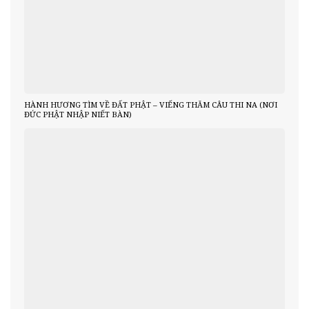
HÀNH HƯƠNG TÌM VỀ ĐẤT PHẬT – VIẾNG THĂM CÂU THI NA (NƠI
ĐỨC PHẬT NHẬP NIẾT BÀN)