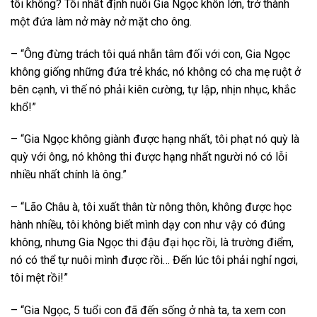
tôi không? Tôi nhất định nuôi Gia Ngọc khôn lớn, trở thành
một đứa làm nở mày nở mặt cho ông.
– “Ông đừng trách tôi quá nhẫn tâm đối với con, Gia Ngọc
không giống những đứa trẻ khác, nó không có cha mẹ ruột ở
bên cạnh, vì thế nó phải kiên cường, tự lập, nhịn nhục, khắc
khổ!”
– “Gia Ngọc không giành được hạng nhất, tôi phạt nó quỳ là
quỳ với ông, nó không thi được hạng nhất người nó có lỗi
nhiều nhất chính là ông.”
– “Lão Châu à, tôi xuất thân từ nông thôn, không được học
hành nhiều, tôi không biết mình dạy con như vậy có đúng
không, nhưng Gia Ngọc thi đậu đại học rồi, là trường điểm,
nó có thể tự nuôi mình được rồi… Đến lúc tôi phải nghỉ ngơi,
tôi mệt rồi!”
– “Gia Ngọc, 5 tuổi con đã đến sống ở nhà ta, ta xem con