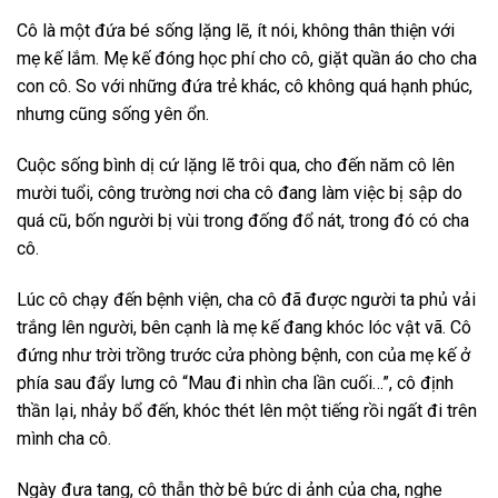
Cô là một đứa bé sống lặng lẽ, ít nói, không thân thiện với
mẹ kế lắm. Mẹ kế đóng học phí cho cô, giặt quần áo cho cha
con cô. So với những đứa trẻ khác, cô không quá hạnh phúc,
nhưng cũng sống yên ổn.
Cuộc sống bình dị cứ lặng lẽ trôi qua, cho đến năm cô lên
mười tuổi, công trường nơi cha cô đang làm việc bị sập do
quá cũ, bốn người bị vùi trong đống đổ nát, trong đó có cha
cô.
Lúc cô chạy đến bệnh viện, cha cô đã được người ta phủ vải
trắng lên người, bên cạnh là mẹ kế đang khóc lóc vật vã. Cô
đứng như trời trồng trước cửa phòng bệnh, con của mẹ kế ở
phía sau đẩy lưng cô “Mau đi nhìn cha lần cuối…”, cô định
thần lại, nhảy bổ đến, khóc thét lên một tiếng rồi ngất đi trên
mình cha cô.
Ngày đưa tang, cô thẫn thờ bê bức di ảnh của cha, nghe