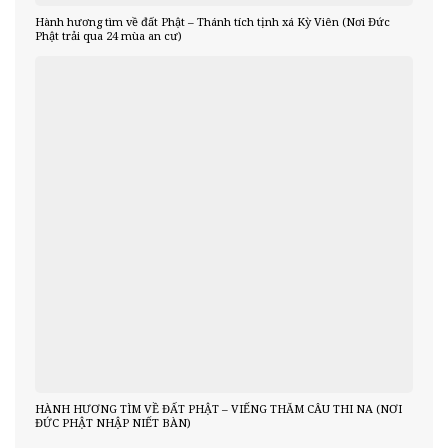
Hành hương tìm về đất Phật – Thánh tích tịnh xá Kỳ Viên (Nơi Đức
Phật trải qua 24 mùa an cư)
HÀNH HƯƠNG TÌM VỀ ĐẤT PHẬT – VIẾNG THĂM CÂU THI NA (NƠI
ĐỨC PHẬT NHẬP NIẾT BÀN)