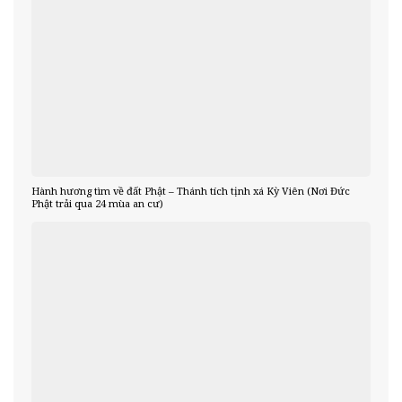
Hành hương tìm về đất Phật – Thánh tích tịnh xá Kỳ Viên (Nơi Đức
Phật trải qua 24 mùa an cư)