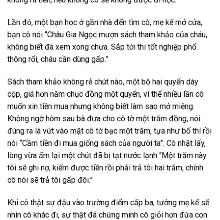
Lần đó, một bạn học ở gần nhà đến tìm cô, mẹ kế mở cửa,
bạn cô nói “Châu Gia Ngọc mượn sách tham khảo của cháu,
không biết đã xem xong chưa. Sắp tới thi tốt nghiệp phổ
thông rổi, cháu cần dùng gấp.”
Sách tham khảo không rẻ chút nào, một bộ hai quyển dày
cộp, giá hơn năm chục đồng một quyển, vì thế nhiều lần cô
muốn xin tiền mua nhưng không biết làm sao mở miệng.
Không ngờ hôm sau bà đưa cho cô tờ một trăm đồng, nói
đúng ra là vứt vào mặt cô tờ bạc một trăm, tựa như bố thí rồi
nói “Cầm tiền đi mua giống sách của người ta”. Cô nhặt lấy,
lòng vừa ấm lại một chút đã bị tạt nước lạnh “Một trăm này
tôi sẽ ghi nợ, kiếm được tiền rồi phải trả tôi hai trăm, chính
cô nói sẽ trả tôi gấp đôi.”
Khi cô thật sự đậu vào trường điểm cấp ba, tưởng mẹ kế sẽ
nhìn cô khác đi, sự thật đã chứng minh cô giỏi hơn đứa con