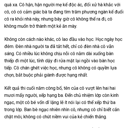
quá xa. Cô hận, hận người mẹ kế độc ác, đối xử hà khắc với
cô, cô có cảm giác bà ta đang tìm trăm phương ngàn kế đuổi
cô ra khỏi nhà này, nhưng bây giờ cô không thể ra đi, cô
không muốn trở thành một kẻ ăn mày.
Không còn cách nào khác, cô lao đầu vào học. Học ngày học
đêm. Đèn nhà người ta đã tắt hết, chỉ có đèn nhà cô vẫn
sáng. Có nhiều lúc không chịu nỗi cô nằm dài xuống bàn
thiếp đi một lúc, tỉnh dậy đi rửa mặt lại ngồi vào bàn học
tiếp. Cô chán ghét việc học, nhưng cô không có quyền lựa
chọn, bắt buộc phải giành được hạng nhất.
Kết quả thi cuối năm công bố, tên của cô vượt lên hai hai
mươi mấy người, xếp hạng ba. Đến chủ nhiệm lớp còn kinh
ngạc, một cô bé vốn dĩ lặng lẽ ít nói lại có thể xếp thứ ba
trong lớp. Ban bè ngạc nhiên nhìn cô, nhưng cô chỉ biết cắn
chặt môi, không có chút niềm vui của kẻ chiến thắng.