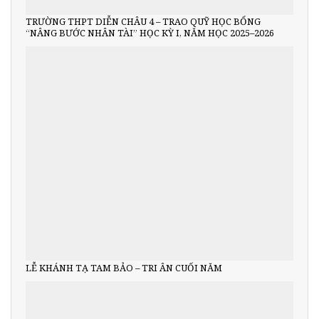
TRƯỜNG THPT DIỄN CHÂU 4 – TRAO QUỸ HỌC BỔNG
“NÂNG BƯỚC NHÂN TÀI” HỌC KỲ I, NĂM HỌC 2025–2026
LỄ KHÁNH TẠ TAM BẢO – TRI ÂN CUỐI NĂM