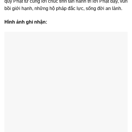
quý Phật tử cùng lời chúc tinh tấn hành trì lời Phật dạy, vun
bồi giới hạnh, những hộ pháp đắc lực, sống đời an lành.
Hình ảnh ghi nhận: