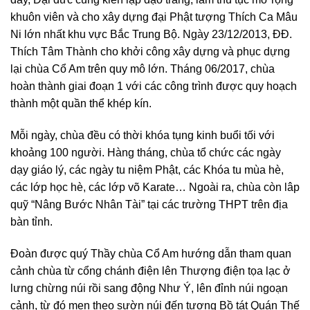
khuôn viên và cho xây dựng đại Phật tượng Thích Ca Mâu
Ni lớn nhất khu vực Bắc Trung Bộ. Ngày 23/12/2013, ĐĐ.
Thích Tâm Thành cho khởi công xây dựng và phục dựng
lại chùa Cổ Am trên quy mô lớn. Tháng 06/2017, chùa
hoàn thành giai đoạn 1 với các công trình được quy hoạch
thành một quần thể khép kín.
Mỗi ngày, chùa đều có thời khóa tụng kinh buổi tối với
khoảng 100 người. Hàng tháng, chùa tổ chức các ngày
dạy giáo lý, các ngày tu niệm Phật, các Khóa tu mùa hè,
các lớp học hè, các lớp võ Karate… Ngoài ra, chùa còn lâp
quỹ “Nâng Bước Nhân Tài” tại các trường THPT trên địa
bàn tỉnh.
Đoàn được quý Thầy chùa Cổ Am hướng dẫn tham quan
cảnh chùa từ cổng chánh điện lên Thượng điện tọa lạc ở
lưng chừng núi rồi sang động Như Ý, lên đỉnh núi ngoạn
cảnh, từ đó men theo sườn núi đến tượng Bồ tát Quán Thế