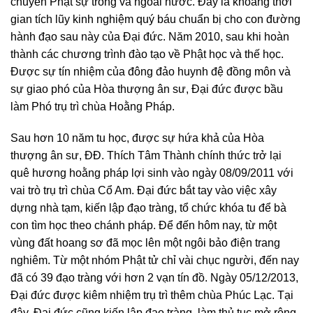
chuyến Phật sự trong và ngoài nước. Đây là khoảng thời
gian tích lũy kinh nghiệm quý báu chuẩn bị cho con đường
hành đạo sau này của Đại đức. Năm 2010, sau khi hoàn
thành các chương trình đào tạo về Phật học và thế học.
Được sự tín nhiệm của đông đảo huynh đệ đồng môn và
sự giao phó của Hòa thượng ân sư, Đại đức được bầu
làm Phó trụ trì chùa Hoằng Pháp.
Sau hơn 10 năm tu học, được sự hứa khả của Hòa
thượng ân sư, ĐĐ. Thích Tâm Thành chính thức trở lại
quê hương hoằng pháp lợi sinh vào ngày 08/09/2011 với
vai trò trụ trì chùa Cổ Am. Đại đức bắt tay vào việc xây
dựng nhà tạm, kiến lập đạo tràng, tổ chức khóa tu để bà
con tìm học theo chánh pháp. Để đến hôm nay, từ một
vùng đất hoang sơ đã mọc lên một ngôi bảo điện trang
nghiêm. Từ một nhóm Phật tử chỉ vài chục người, đến nay
đã có 39 đạo tràng với hơn 2 vạn tín đồ. Ngày 05/12/2013,
Đại đức được kiêm nhiệm trụ trì thêm chùa Phúc Lạc. Tại
đây, Đại đức cũng kiến lập đạo tràng, làm thủ tục mở rộng