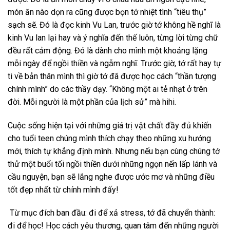
món ăn nào dọn ra cũng được bọn tớ nhiệt tình “tiêu thụ”
sạch sẽ. Đó là đọc kinh Vu Lan, trước giờ tớ không hề nghĩ là
kinh Vu lan lại hay và ý nghĩa đến thế luôn, từng lời từng chữ
đều rất cảm động. Đó là dành cho mình một khoảng lặng
mỗi ngày để ngồi thiền và ngẫm nghĩ. Trước giờ, tớ rất hay tự
ti về bản thân mình thì giờ tớ đã được học cách “thần tượng
chính mình” do các thầy dạy. “Không một ai tẻ nhạt ở trên
đời. Mỗi người là một phần của lịch sử” mà hihi.
Cuộc sống hiện tại với những giá trị vật chất đầy đủ khiến
cho tuổi teen chúng mình thích chạy theo những xu hướng
mới, thích tự khẳng định mình. Nhưng nếu bạn cùng chúng tớ
thử một buổi tối ngồi thiền dưới những ngọn nến lấp lánh và
cầu nguyện, bạn sẽ lắng nghe được ước mơ và những điều
tốt đẹp nhất từ chính mình đấy!
Từ mục đích ban đầu: đi để xả stress, tớ đã chuyển thành:
đi để học! Học cách yêu thương, quan tâm đến những người