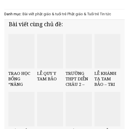
Danh mục:
Bài viết phật giáo & tuổi trẻ
Phật giáo & Tuổi trẻ
Tin tức
Bài viết cùng chủ đề:
TRAO HỌC
LỄ QUY Y
TRƯỜNG
LỄ KHÁNH
BỔNG
TAM BẢO
THPT DIỄN
TẠ TAM
“NÂNG
CHÂU 2 –
BẢO – TRI
BƯỚC NHÂN
TRAO HỌC
ÂN CUỐI
TÀI” TẠI
BỔNG
NĂM
TRƯỜNG
“NÂNG
THCS MINH
BƯỚC NHÂN
CHÂU
TÀI” HỌC KỲ
I, NĂM HỌC
2025–2026