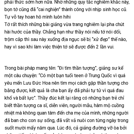
phải thức sớm hơn nữa. Nhờ những quy tắc nghiêm khắc này,
bọn tớ cũng đã “cai nghiện” thành công với nhịp sinh học cũ.
Tự vỗ tay hoan hô mình luôn hihi
Tớ rất thích những bài giảng vừa trang nghiêm lại pha chút
hài hước của thầy. Chẳng hạn như thầy nói nếu tớ nói dối,
trộm cắp thì sau này xuống địa ngục sẽ bị “xử đẹp” thế nào,
hay vì sao khi làm việc thiện tớ sẽ được đến 2 lần vui.
Trong bài pháp mang tên: “Đi tìm thần tượng”, giảng sư kể
một câu chuyện: “Có một bạn tuổi teen ở Trung Quốc vì quá
yêu mến Lưu Đức Hoa nên tìm mọi cách gặp thần tượng cho
bằng được, kết quả là cha bạn ấy đã phải tự tử vì quá đau
khổ và bất lực”. Thầy đúc kết lại rằng có những bạn trẻ chỉ
biết thần tượng ca sĩ, diễn viên, người mẫu, hâm mộ cuồng
nhiệt mà không quan tâm đến cha mẹ của mình, những người
đã ban cho con sự sống, đã vất vả nuôi con từng ngày trong
suốt mười mấy năm qua. Lúc đó, cả giảng đường vỡ òa bởi