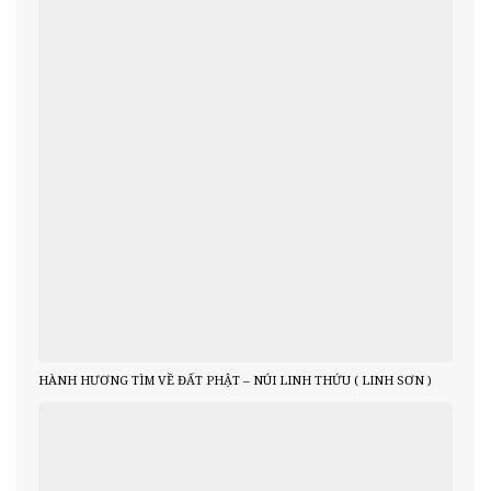
HÀNH HƯƠNG TÌM VỀ ĐẤT PHẬT – NÚI LINH THỨU ( LINH SƠN )