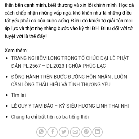
thân bên cạnh mình, biết thương và xin lỗi chính mình. Học cả
cách chấp nhận những vấp ngã, khó khăn như là những điều
tất yếu phải có của cuộc sống. Điều đó khiến tớ giải tỏa mọi
áp lực và thật nhẹ nhàng bước vào kỳ thi ĐH. Đi tu đối với tớ
tuyệt vời là thế đấy!
Xem thêm:
TRANG NGHIÊM LONG TRỌNG TỔ CHỨC ĐẠI LỄ PHẬT
ĐẢN PL.2567 – DL.2023 | CHÙA PHÚC LẠC
ĐỒNG HÀNH TRÊN BƯỚC ĐƯỜNG HÔN NHÂN : LUÔN
CẦN LÒNG THẤU HIỂU VÀ TÌNH THƯƠNG YÊU.
Tìm lại
LỄ QUY Y TAM BẢO – KỲ SIÊU HƯƠNG LINH THAI NHI
Chúng ta chỉ bất tiện có ba tiếng thôi