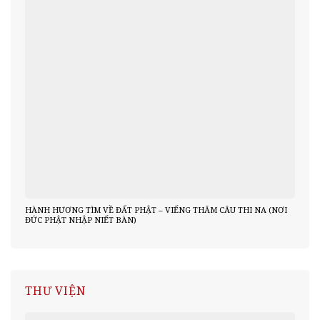
HÀNH HƯƠNG TÌM VỀ ĐẤT PHẬT – VIẾNG THĂM CÂU THI NA (NƠI
ĐỨC PHẬT NHẬP NIẾT BÀN)
THƯ VIỆN