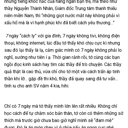
những tiếng khóc nấc của hàng ngàn bạn trẻ, mà theo như
thầy Nguyễn Thành Nhân, Giám đốc Trung tâm thanh thiếu
niên miền Nam, thì “những giọt nước mắt này không phải vì
xấu hổ mà là vì hạnh phúc khi đã biết cách yêu thương…”
7
ngày “cách ly” với gia đình, 7 ngày không tivi, không điện
thoại, không internet, lúc đầu tớ thấy khó chịu cực kì nhưng
sau đó lại thấy là lạ, cảm giác mình có 7 ngày không phải lo
nghĩ, sướng như tiên í ạ. Thời gian rảnh rỗi, tớ cùng các bạn
ngồi đọc kinh sách hay tìm các thầy để trò chuyện. Các thầy
quả thật là cao thủ, vừa chỉ cho tớ một vài cách trấn áp tinh
thần khi lỡ… gặp đề thi khó, thầy đã quay sang đã tư vấn…
tình iu cho anh SV năm 4 kia, hihi.
Chỉ có 7 ngày mà tớ thấy mình lớn lên rất nhiều. Không chỉ
học cách để tự chăm sóc bản thân, tớ còn có thêm những sở
thích mà trước giờ chưa bao giờ nghĩ mình sẽ “đam mê”
được. Đó là ăn món chay vì ở chùa nấu ăn ngon cực nhé,