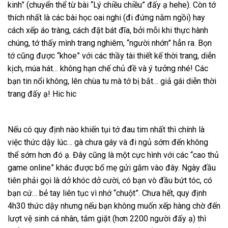
kinh” (chuyển thể từ bài “Lý chiều chiều” đấy ạ hehe). Còn tớ
thích nhất là các bài học oai nghi (đi đứng nằm ngồi) hay
cách xếp áo tràng, cách đặt bát đĩa, bởi mỗi khi thực hành
chúng, tớ thấy mình trang nghiêm, “người nhớn” hẳn ra. Bọn
tớ cũng được “khoe” với các thầy tài thiết kế thời trang, diễn
kịch, múa hát… không hạn chế chủ đề và ý tưởng nhé! Các
bạn tin nổi không, lên chùa tu mà tớ bị bắt… giả gái diễn thời
trang đấy ạ! Hic hic
Nếu có quy định nào khiến tụi tớ đau tim nhất thì chính là
việc thức dậy lúc… gà chưa gáy và đi ngủ sớm đến không
thể sớm hơn đó ạ. Đây cũng là một cực hình với các “cao thủ
game online” khác được bố mẹ gửi gắm vào đây. Ngày đầu
tiên phải gọi là dở khóc dở cười, có bạn vò đầu bứt tóc, có
bạn cứ… bẻ tay liên tục vì nhớ “chuột”. Chưa hết, quy định
4h30 thức dậy nhưng nếu bạn không muốn xếp hàng chờ đến
lượt vệ sinh cá nhân, tắm giặt (hơn 2200 người đấy ạ) thì