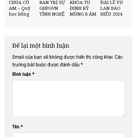
CHÙA CỔ
BAN TRỊ SỰ
KHÓA TU
ĐẠI LỄ VU
AM – Quỹ
GHPGVN
ĐỊNH KỲ
LAN BÁO
học bổng
TỈNH NGHỆ
MÙNG 8 ÂM
HIẾU 2024
“Nâng Bước
AN TỔ
LỊCH –
TẠI CHÙA
Nhân Tài”
CHỨC HỘI
“DƯỚI CỘI
CỔ AM
Trường
NGHỊ TỔNG
BỒ ĐỀ”
THPT Diễn
KẾT PHẬT
Châu 5
SỰ CUỐI
Để lại một bình luận
NĂM 2025
Email của bạn sẽ không được hiển thị công khai.
Các
trường bắt buộc được đánh dấu
*
Bình luận
*
Tên
*