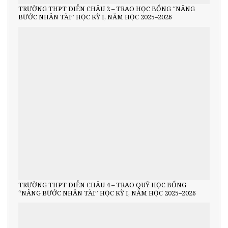
TRƯỜNG THPT DIỄN CHÂU 2 – TRAO HỌC BỔNG “NÂNG
BƯỚC NHÂN TÀI” HỌC KỲ I, NĂM HỌC 2025–2026
TRƯỜNG THPT DIỄN CHÂU 4 – TRAO QUỸ HỌC BỔNG
“NÂNG BƯỚC NHÂN TÀI” HỌC KỲ I, NĂM HỌC 2025–2026