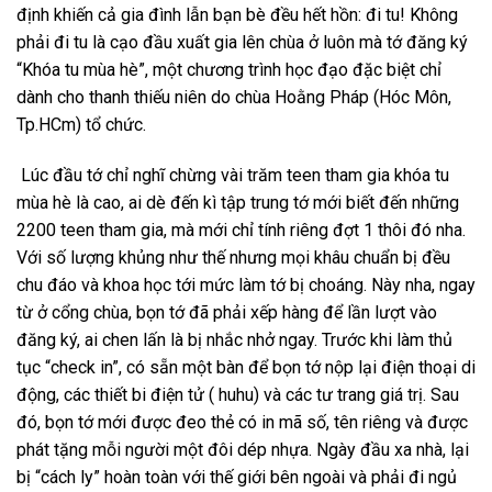
định khiến cả gia đình lẫn bạn bè đều hết hồn: đi tu! Không
phải đi tu là cạo đầu xuất gia lên chùa ở luôn mà tớ đăng ký
“Khóa tu mùa hè”, một chương trình học đạo đặc biệt chỉ
dành cho thanh thiếu niên do chùa Hoằng Pháp (Hóc Môn,
Tp.HCm) tổ chức.
Lúc đầu tớ chỉ nghĩ chừng vài trăm teen tham gia khóa tu
mùa hè là cao, ai dè đến kì tập trung tớ mới biết đến những
2200 teen tham gia, mà mới chỉ tính riêng đợt 1 thôi đó nha.
Với số lượng khủng như thế nhưng mọi khâu chuẩn bị đều
chu đáo và khoa học tới mức làm tớ bị choáng. Này nha, ngay
từ ở cổng chùa, bọn tớ đã phải xếp hàng để lần lượt vào
đăng ký, ai chen lấn là bị nhắc nhở ngay. Trước khi làm thủ
tục “check in”, có sẵn một bàn để bọn tớ nộp lại điện thoại di
động, các thiết bi điện tử ( huhu) và các tư trang giá trị. Sau
đó, bọn tớ mới được đeo thẻ có in mã số, tên riêng và được
phát tặng mỗi người một đôi dép nhựa. Ngày đầu xa nhà, lại
bị “cách ly” hoàn toàn với thế giới bên ngoài và phải đi ngủ