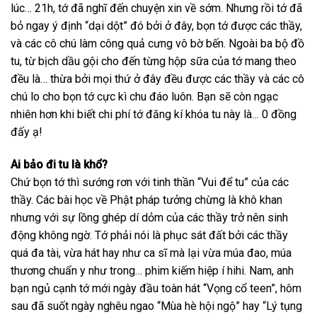
lúc… 21h, tớ đã nghĩ đến chuyện xin về sớm. Nhưng rồi tớ đã
bỏ ngay ý định “dại dột” đó bởi ở đây, bọn tớ được các thầy,
và các cô chú làm công quả cưng vô bờ bến. Ngoài ba bộ đồ
tu, từ bịch dầu gội cho đến từng hộp sữa của tớ mang theo
đều là… thừa bởi mọi thứ ở đây đều được các thầy và các cô
chú lo cho bọn tớ cực kì chu đáo luôn. Bạn sẽ còn ngạc
nhiên hơn khi biết chi phí tớ đăng kí khóa tu này là… 0 đồng
đấy ạ!
Ai bảo đi tu là khổ?
Chứ bọn tớ thì sướng rơn với tinh thần “Vui để tu” của các
thầy. Các bài học về Phật pháp tưởng chừng là khô khan
nhưng với sự lồng ghép dí dỏm của các thầy trở nên sinh
động không ngờ. Tớ phải nói là phục sát đất bởi các thầy
quá đa tài, vừa hát hay như ca sĩ mà lại vừa múa đao, múa
thương chuẩn y như trong… phim kiếm hiệp í hihi. Nam, anh
bạn ngủ cạnh tớ mới ngày đầu toàn hát “Vọng cổ teen”, hôm
sau đã suốt ngày nghêu ngao “Mùa hè hội ngộ” hay “Lý tụng