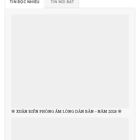
TIN ĐỌC NHIỀU
TIN NỔI BẬT
🌸 XUÂN BIÊN PHÒNG ẤM LÒNG DÂN BẢN – NĂM 2026 🌸