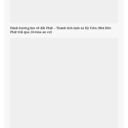
Hành hương tìm về đất Phật – Thánh tích tịnh xá Kỳ Viên (Nơi Đức
Phật trải qua 24 mùa an cư)