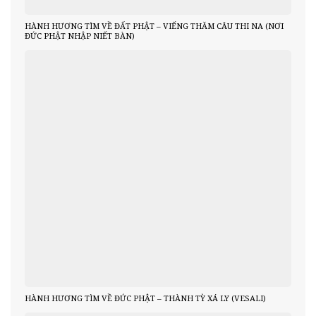
HÀNH HƯƠNG TÌM VỀ ĐẤT PHẬT – VIẾNG THĂM CÂU THI NA (NƠI
ĐỨC PHẬT NHẬP NIẾT BÀN)
HÀNH HƯƠNG TÌM VỀ ĐỨC PHẬT – THÀNH TỲ XÁ LY (VESALI)