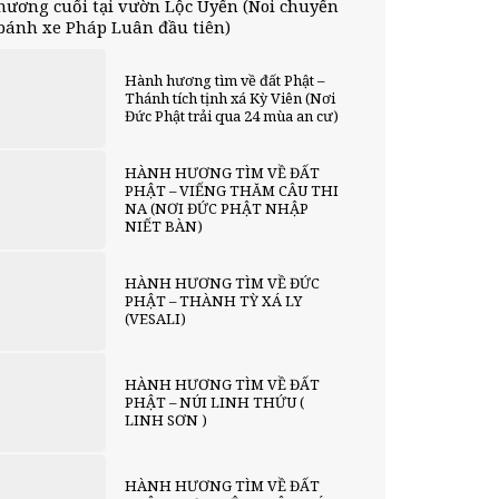
hương cuối tại vườn Lộc Uyển (Noi chuyển
bánh xe Pháp Luân đầu tiên)
Hành hương tìm về đất Phật –
Thánh tích tịnh xá Kỳ Viên (Nơi
Đức Phật trải qua 24 mùa an cư)
HÀNH HƯƠNG TÌM VỀ ĐẤT
PHẬT – VIẾNG THĂM CÂU THI
NA (NƠI ĐỨC PHẬT NHẬP
NIẾT BÀN)
HÀNH HƯƠNG TÌM VỀ ĐỨC
PHẬT – THÀNH TỲ XÁ LY
(VESALI)
HÀNH HƯƠNG TÌM VỀ ĐẤT
PHẬT – NÚI LINH THỨU (
LINH SƠN )
HÀNH HƯƠNG TÌM VỀ ĐẤT