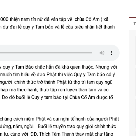
0 thiện nam tín nữ đã vân tập về chùa Cổ Am ( xã
T
 dự đại lễ quy y Tam bảo và lễ cầu siêu nhân tiết thanh
ay quy y Tam Bảo chắc hẳn đã khá quen thuộc. Nhưng với
uốn tìm hiểu về đạo Phật thì việc Quy y Tam bảo có ý
người chính thức trở thành Phật tử thọ trì tam quy ngũ
háp mà thực hành, thực tập rèn luyện thân tâm và có
. Do đó buổi lễ Quy y tam bảo tại Chùa Cổ Am được tổ
chúng cách niệm Phật và oai nghi tế hạnh của người Phật
 đứng, nằm, ngồi… Buổi lễ truyền trao quy giới chính thức
n tự, cùng với ĐĐ. Thích Tâm Thành thay mặt chư tăng