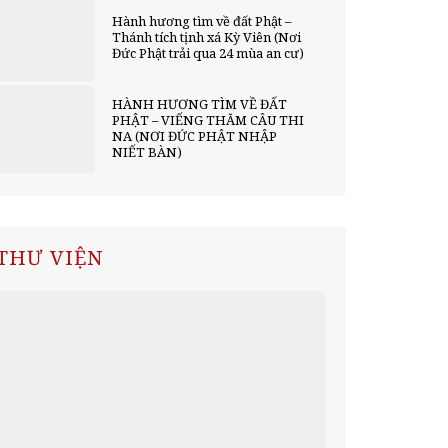
Hành hương tìm về đất Phật –
Thánh tích tịnh xá Kỳ Viên (Nơi
Đức Phật trải qua 24 mùa an cư)
HÀNH HƯƠNG TÌM VỀ ĐẤT
PHẬT – VIẾNG THĂM CÂU THI
NA (NƠI ĐỨC PHẬT NHẬP
NIẾT BÀN)
THƯ VIỆN