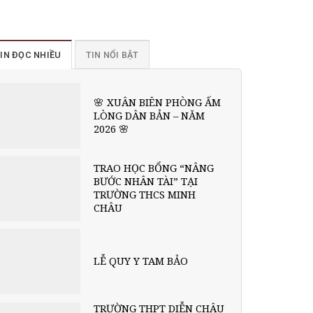
IN ĐỌC NHIỀU
TIN NỔI BẬT
🌸 XUÂN BIÊN PHÒNG ẤM
LÒNG DÂN BẢN – NĂM
2026 🌸
TRAO HỌC BỔNG “NÂNG
BƯỚC NHÂN TÀI” TẠI
TRƯỜNG THCS MINH
CHÂU
LỄ QUY Y TAM BẢO
TRƯỜNG THPT DIỄN CHÂU