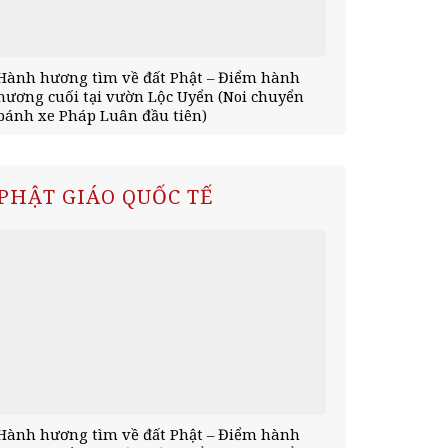
Hành hương tìm về đất Phật – Điểm hành
Hành hương 
hương cuối tại vườn Lộc Uyển (Noi chuyển
tịnh xá Kỳ V
bánh xe Pháp Luân đầu tiên)
mùa an cư)
PHẬT GIÁO QUỐC TẾ
Hành hương tìm về đất Phật – Điểm hành