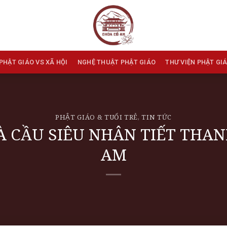
PHẬT GIÁO VS XÃ HỘI
NGHỆ THUẬT PHẬT GIÁO
THƯ VIỆN PHẬT GI
PHẬT GIÁO & TUỔI TRẺ
,
TIN TỨC
À CẦU SIÊU NHÂN TIẾT THA
AM