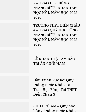
2 – TRAO HỌC BỔNG
“NÂNG BƯỚC NHÂN TÀI”
HỌC KỲ I, NĂM HỌC 2025–
2026
TRƯỜNG THPT DIỄN CHÂU
4 – TRAO QUỸ HỌC BỔNG
“NÂNG BƯỚC NHÂN TÀI”
HỌC KỲ I, NĂM HỌC 2025–
2026
LỄ KHÁNH TẠ TAM BẢO –
TRI ÂN CUỐI NĂM
Đầu Xuân Rực Rỡ: Quỹ
‘Nâng Bước Nhân Tài’
Trao Học Bổng Tại THPT
Diễn Châu 3
CHÙA CỔ AM – Quỹ học
bổng “Nâng Bước Nhân