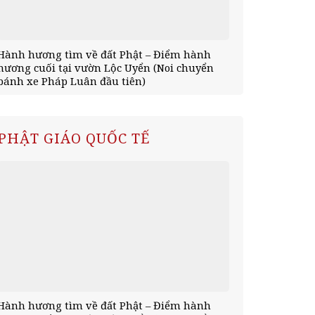
Hành hương tìm về đất Phật – Điểm hành
Hành hương 
hương cuối tại vườn Lộc Uyển (Noi chuyển
tịnh xá Kỳ V
bánh xe Pháp Luân đầu tiên)
mùa an cư)
PHẬT GIÁO QUỐC TẾ
Hành hương tìm về đất Phật – Điểm hành