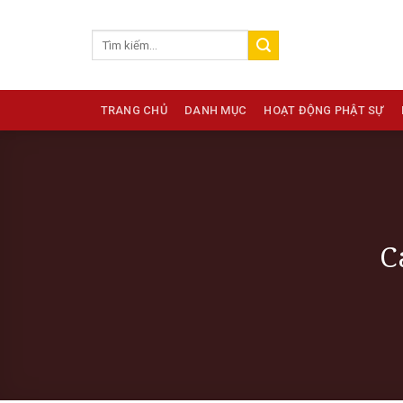
Skip
to
content
TRANG CHỦ
DANH MỤC
HOẠT ĐỘNG PHẬT SỰ
C