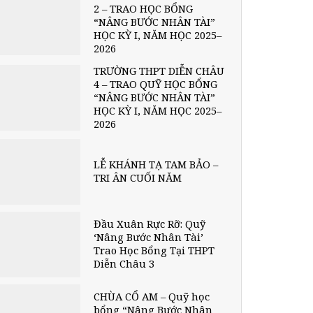
2 – TRAO HỌC BỔNG
“NÂNG BƯỚC NHÂN TÀI”
HỌC KỲ I, NĂM HỌC 2025–
2026
TRƯỜNG THPT DIỄN CHÂU
4 – TRAO QUỸ HỌC BỔNG
“NÂNG BƯỚC NHÂN TÀI”
HỌC KỲ I, NĂM HỌC 2025–
2026
LỄ KHÁNH TẠ TAM BẢO –
TRI ÂN CUỐI NĂM
Đầu Xuân Rực Rỡ: Quỹ
‘Nâng Bước Nhân Tài’
Trao Học Bổng Tại THPT
Diễn Châu 3
CHÙA CỔ AM – Quỹ học
bổng “Nâng Bước Nhân