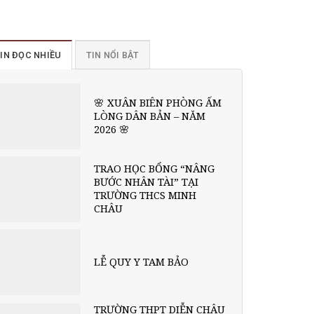
IN ĐỌC NHIỀU
TIN NỔI BẬT
🌸 XUÂN BIÊN PHÒNG ẤM
LÒNG DÂN BẢN – NĂM
2026 🌸
TRAO HỌC BỔNG “NÂNG
BƯỚC NHÂN TÀI” TẠI
TRƯỜNG THCS MINH
CHÂU
LỄ QUY Y TAM BẢO
TRƯỜNG THPT DIỄN CHÂU