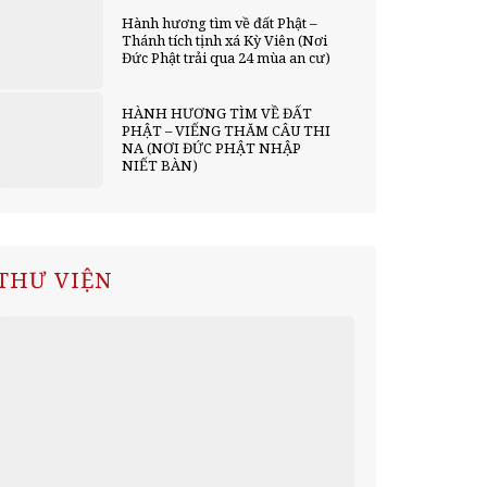
Hành hương tìm về đất Phật –
Thánh tích tịnh xá Kỳ Viên (Nơi
Đức Phật trải qua 24 mùa an cư)
HÀNH HƯƠNG TÌM VỀ ĐẤT
PHẬT – VIẾNG THĂM CÂU THI
NA (NƠI ĐỨC PHẬT NHẬP
NIẾT BÀN)
THƯ VIỆN