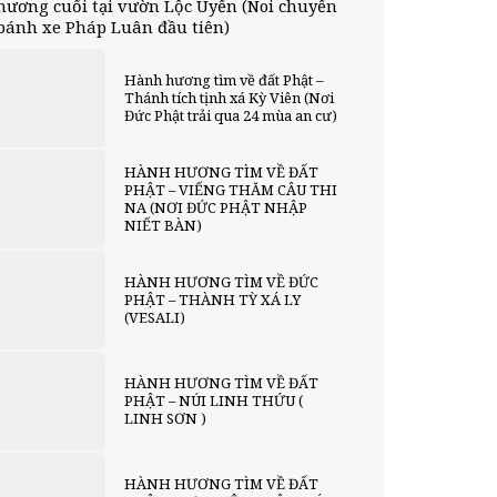
hương cuối tại vườn Lộc Uyển (Noi chuyển
bánh xe Pháp Luân đầu tiên)
Hành hương tìm về đất Phật –
Thánh tích tịnh xá Kỳ Viên (Nơi
Đức Phật trải qua 24 mùa an cư)
HÀNH HƯƠNG TÌM VỀ ĐẤT
PHẬT – VIẾNG THĂM CÂU THI
NA (NƠI ĐỨC PHẬT NHẬP
NIẾT BÀN)
HÀNH HƯƠNG TÌM VỀ ĐỨC
PHẬT – THÀNH TỲ XÁ LY
(VESALI)
HÀNH HƯƠNG TÌM VỀ ĐẤT
PHẬT – NÚI LINH THỨU (
LINH SƠN )
HÀNH HƯƠNG TÌM VỀ ĐẤT