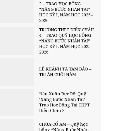
2 – TRAO HỌC BỔNG
“NÂNG BƯỚC NHÂN TÀI”
HỌC KỲ I, NĂM HỌC 2025–
2026
TRƯỜNG THPT DIỄN CHÂU
4 – TRAO QUỸ HỌC BỔNG
“NÂNG BƯỚC NHÂN TÀI”
HỌC KỲ I, NĂM HỌC 2025–
2026
LỄ KHÁNH TẠ TAM BẢO –
TRI ÂN CUỐI NĂM
Đầu Xuân Rực Rỡ: Quỹ
‘Nâng Bước Nhân Tài’
Trao Học Bổng Tại THPT
Diễn Châu 3
CHÙA CỔ AM – Quỹ học
bổng “Nâng Bước Nhân