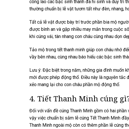
công lao các bậc sinh thành đã hi sinh và duy trì 
thường chuẩn bị lễ vật tươm tất như đèn, nhang, ho
Tất cả lễ vật được bày trí trước phần bia mộ ngườ
được bình an và gặp nhiều may mắn trong cuộc sốn
khi cúng vái, tàn nhang con cháu cùng nhau dọn dẹ
Tảo mộ trong tết thanh minh giúp con cháu nhớ đến
vầy bên nhau, cùng nhau báo hiếu các bậc sinh thà
Lưu ý: Đặc biệt trong năm, những gia đình muốn k
mới được phép động thổ. Điều này là nguyên tắc đư
xẻo mang lại cho con cháu phần mộ động thổ.
4. Tiết Thanh Minh cúng gì
Đối với vấn đề cúng Thanh Minh gồm có hai phần vi
vậy việc chuẩn bị sắm lễ cúng Tết Thanh Minh đầy 
Thanh Minh ngoài mộ còn có thêm phần lễ cúng thổ