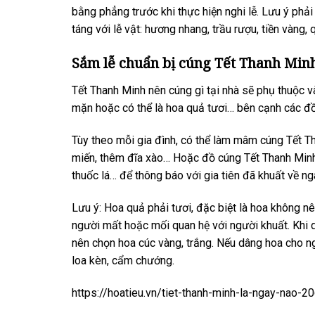
bằng phẳng trước khi thực hiện nghi lễ. Lưu ý phải 
táng với lễ vật: hương nhang, trầu rượu, tiền vàng,
Sắm lễ chuẩn bị cúng Tết Thanh Minh
Tết Thanh Minh nên cúng gì tại nhà sẽ phụ thuộc v
mặn hoặc có thể là hoa quả tươi… bên cạnh các đồ 
Tùy theo mỗi gia đình, có thể làm mâm cúng Tết Th
miến, thêm đĩa xào… Hoặc đồ cúng Tết Thanh Minh c
thuốc lá… để thông báo với gia tiên đã khuất về n
Lưu ý: Hoa quả phải tươi, đặc biệt là hoa không n
người mất hoặc mối quan hệ với người khuất. Khi d
nên chọn hoa cúc vàng, trắng. Nếu dâng hoa cho ng
loa kèn, cẩm chướng.
https://hoatieu.vn/tiet-thanh-minh-la-ngay-nao-2