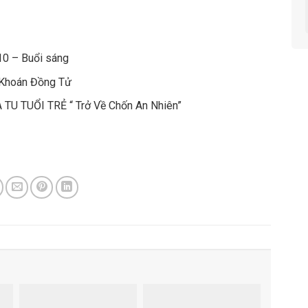
10 – Buổi sáng
ễ Khoán Đồng Tử
 TU TUỔI TRẺ “ Trở Về Chốn An Nhiên”