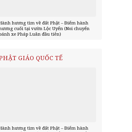
Hành hương tìm về đất Phật – Điểm hành
Hành hương 
hương cuối tại vườn Lộc Uyển (Noi chuyển
tịnh xá Kỳ V
bánh xe Pháp Luân đầu tiên)
mùa an cư)
PHẬT GIÁO QUỐC TẾ
Hành hương tìm về đất Phật – Điểm hành