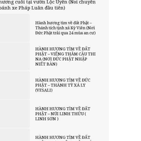
hương cuối tại vườn Lộc Uyển (Noi chuyển
bánh xe Pháp Luân đầu tiên)
Hành hương tìm về đất Phật –
Thánh tích tịnh xá Kỳ Viên (Nơi
Đức Phật trải qua 24 mùa an cư)
HÀNH HƯƠNG TÌM VỀ ĐẤT
PHẬT – VIẾNG THĂM CÂU THI
NA (NƠI ĐỨC PHẬT NHẬP
NIẾT BÀN)
HÀNH HƯƠNG TÌM VỀ ĐỨC
PHẬT – THÀNH TỲ XÁ LY
(VESALI)
HÀNH HƯƠNG TÌM VỀ ĐẤT
PHẬT – NÚI LINH THỨU (
LINH SƠN )
HÀNH HƯƠNG TÌM VỀ ĐẤT