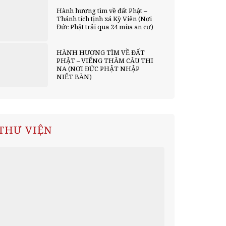
Hành hương tìm về đất Phật –
Thánh tích tịnh xá Kỳ Viên (Nơi
Đức Phật trải qua 24 mùa an cư)
HÀNH HƯƠNG TÌM VỀ ĐẤT
PHẬT – VIẾNG THĂM CÂU THI
NA (NƠI ĐỨC PHẬT NHẬP
NIẾT BÀN)
THƯ VIỆN