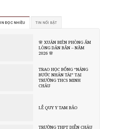
IN ĐỌC NHIỀU
TIN NỔI BẬT
🌸 XUÂN BIÊN PHÒNG ẤM
LÒNG DÂN BẢN – NĂM
2026 🌸
TRAO HỌC BỔNG “NÂNG
BƯỚC NHÂN TÀI” TẠI
TRƯỜNG THCS MINH
CHÂU
LỄ QUY Y TAM BẢO
TRƯỜNG THPT DIỄN CHÂU