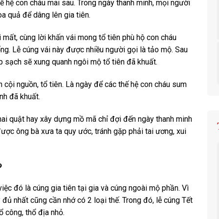
thế hệ con cháu mai sau. Trong ngày thanh minh, mọi người
a quả để dâng lên gia tiên.
i mất, cùng lời khấn vái mong tổ tiên phù hộ con cháu
g. Lễ cúng vái này được nhiều người gọi là tảo mộ. Sau
p sạch sẽ xung quanh ngôi mộ tổ tiên đã khuất.
 cội nguồn, tổ tiên. Là ngày để các thế hệ con cháu sum
nh đã khuất.
hai quật hay xây dựng mồ mã chỉ đợi đến ngày thanh minh
ợc ông bà xưa ta quy ước, tránh gặp phải tai ương, xui
?
ệc đó là cúng gia tiên tại gia và cúng ngoài mộ phần. Vì
đủ nhất cũng cần nhớ có 2 loại thế. Trong đó, lễ cúng Tết
 công, thổ địa nhỏ.