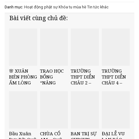
Danh mục:
Hoạt động phật sự
Khóa tu mùa hè
Tin tức khác
Bài viết cùng chủ đề:
🌸 XUÂN
TRAO HỌC
TRƯỜNG
TRƯỜNG
BIÊN PHÒNG
BỔNG
THPT DIỄN
THPT DIỄN
ẤM LÒNG
“NÂNG
CHÂU 2 –
CHÂU 4 –
DÂN BẢN –
BƯỚC NHÂN
TRAO HỌC
TRAO QUỸ
NĂM 2026
TÀI” TẠI
BỔNG
HỌC BỔNG
🌸
TRƯỜNG
“NÂNG
“NÂNG
THCS MINH
BƯỚC NHÂN
BƯỚC NHÂN
CHÂU
TÀI” HỌC KỲ
TÀI” HỌC KỲ
I, NĂM HỌC
I, NĂM HỌC
2025–2026
2025–2026
Đầu Xuân
CHÙA CỔ
BAN TRỊ SỰ
ĐẠI LỄ VU