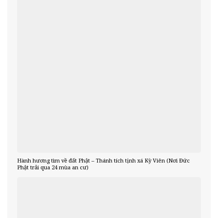
Hành hương tìm về đất Phật – Thánh tích tịnh xá Kỳ Viên (Nơi Đức
Phật trải qua 24 mùa an cư)