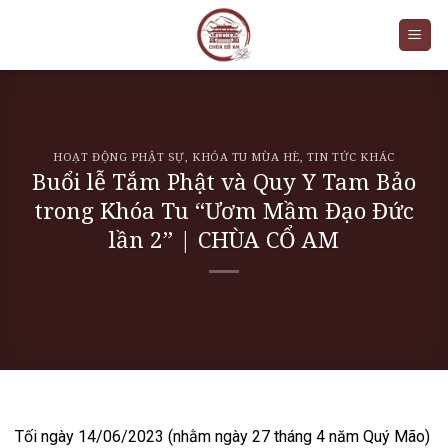
Skip
to
content
HOẠT ĐỘNG PHẬT SỰ
,
KHÓA TU MÙA HÈ
,
TIN TỨC KHÁC
Buổi lễ Tắm Phật và Quy Y Tam Bảo
trong Khóa Tu “Ươm Mầm Đạo Đức
lần 2” | CHÙA CỔ AM
Tối ngày 14/06/2023 (nhằm ngày 27 tháng 4 năm Quý Mão)