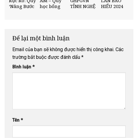
Rực Rỡ: Quỹ
AM – Quỹ
GHPGVN
LAN BÁO
‘Nâng Bước
học bổng
TỈNH NGHỆ
HIẾU 2024
Nhân Tài’
“Nâng Bước
AN TỔ
TẠI CHÙA
Trao Học
Nhân Tài”
CHỨC HỘI
CỔ AM
Bổng Tại
Trường
NGHỊ TỔNG
THPT Diễn
THPT Diễn
KẾT PHẬT
Châu 3
Châu 5
SỰ CUỐI
Để lại một bình luận
NĂM 2025
Email của bạn sẽ không được hiển thị công khai.
Các
trường bắt buộc được đánh dấu
*
Bình luận
*
Tên
*