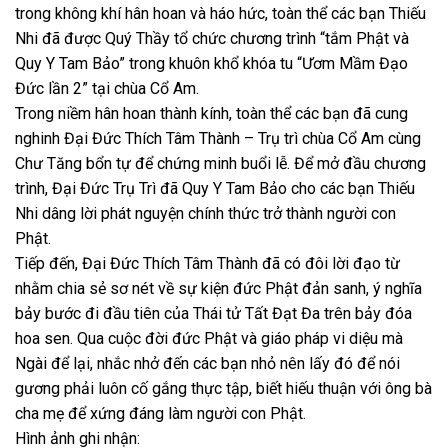
trong không khí hân hoan và háo hức, toàn thể các bạn Thiếu
Nhi đã được Quý Thầy tổ chức chương trình “tắm Phật và
Quy Y Tam Bảo” trong khuôn khổ khóa tu “Ươm Mầm Đạo
Đức lần 2” tại chùa Cổ Am.
Trong niềm hân hoan thành kính, toàn thể các bạn đã cung
nghinh Đại Đức Thích Tâm Thành – Trụ trì chùa Cổ Am cùng
Chư Tăng bổn tự để chứng minh buổi lễ. Để mở đầu chương
trình, Đại Đức Trụ Trì đã Quy Y Tam Bảo cho các bạn Thiếu
Nhi dâng lời phát nguyện chính thức trở thành người con
Phật.
Tiếp đến, Đại Đức Thích Tâm Thành đã có đôi lời đạo từ
nhằm chia sẻ sơ nét về sự kiện đức Phật đản sanh, ý nghĩa
bảy bước đi đầu tiên của Thái tử Tất Đạt Đa trên bảy đóa
hoa sen. Qua cuộc đời đức Phật và giáo pháp vi diệu mà
Ngài để lại, nhắc nhở đến các bạn nhỏ nên lấy đó để nói
gương phải luôn cố gắng thực tập, biết hiếu thuận với ông bà
cha mẹ để xứng đáng làm người con Phật.
Hình ảnh ghi nhận: