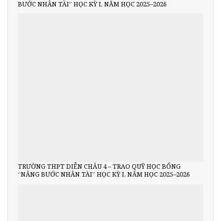
BƯỚC NHÂN TÀI” HỌC KỲ I, NĂM HỌC 2025–2026
TRƯỜNG THPT DIỄN CHÂU 4 – TRAO QUỸ HỌC BỔNG
“NÂNG BƯỚC NHÂN TÀI” HỌC KỲ I, NĂM HỌC 2025–2026