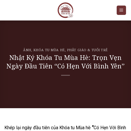
Skip
to
content
ẢNH
,
KHÓA TU MÙA HÈ
,
PHẬT GIÁO & TUỔI TRẺ
Nhật Ký Khóa Tu Mùa Hè: Trọn Vẹn
Ngày Đầu Tiên “Có Hẹn Với Bình Yên”
Khép lại ngày đầu tiên của Khóa tu Mùa hè
“
Có Hẹn Với Bình