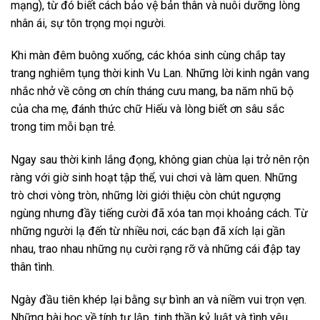
mạng), từ đó biết cách bảo vệ bản thân và nuôi dưỡng lòng
nhân ái, sự tôn trọng mọi người.
Khi màn đêm buông xuống, các khóa sinh cùng chắp tay
trang nghiêm tụng thời kinh Vu Lan. Những lời kinh ngân vang
nhắc nhở về công ơn chín tháng cưu mang, ba năm nhũ bộ
của cha mẹ, đánh thức chữ Hiếu và lòng biết ơn sâu sắc
trong tim mỗi bạn trẻ.
Ngay sau thời kinh lắng đọng, không gian chùa lại trở nên rộn
ràng với giờ sinh hoạt tập thể, vui chơi và làm quen. Những
trò chơi vòng tròn, những lời giới thiệu còn chút ngượng
ngùng nhưng đầy tiếng cười đã xóa tan mọi khoảng cách. Từ
những người lạ đến từ nhiều nơi, các bạn đã xích lại gần
nhau, trao nhau những nụ cười rạng rỡ và những cái đập tay
thân tình.
Ngày đầu tiên khép lại bằng sự bình an và niềm vui trọn vẹn.
Những bài học về tính tự lập, tinh thần kỷ luật và tình yêu