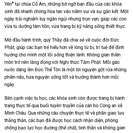
Yên
”
tại chùa Cổ Am, những bỡ ngỡ ban đầu của các khóa
sinh đã nhanh chóng hòa tan vào niềm vui và sự gắn kết. Một
ngày trải nghiệm tuy ngắn ngủi nhưng trọn vẹn, giúp các con
vừa tu dưỡng tâm hồn, vừa trang bị kỹ năng sống thiết thực.
Mở đầu hành trình, quý Thầy đã chia sẻ về cuộc đời Đức
Phật, giúp các bạn trẻ hiểu hơn về lòng từ bi, trí tuệ để định
hướng cho mình một lối sống thiện lành. Không gian thiền
môn trở nên lắng đọng với Nghi thức Tắm Phật. Mỗi gáo
nước dâng lên Đức Thế Tôn là một lời nguyện gột rửa những
phiền não, hứa nguyện sống tốt và trưởng thành hơn mỗi
ngày.
Bên cạnh việc tu học, các khóa sinh còn được trang bị hành
trang thực tế qua buổi tuyên truyền của cán bộ Công an xã
Minh Châu. Qua những câu chuyện thực tế và phần giao lưu
thẳng thắn, các bạn đã được học cách nhận diện, phòng
chống bạo lực học đường (thể chất, tinh thần và không gian