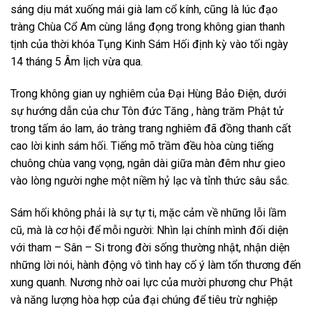
sáng dịu mát xuống mái già lam cổ kính, cũng là lúc đạo
tràng Chùa Cổ Am cùng lắng đọng trong không gian thanh
tịnh của thời khóa Tụng Kinh Sám Hối định kỳ vào tối ngày
14 tháng 5 Âm lịch vừa qua.
Trong không gian uy nghiêm của Đại Hùng Bảo Điện, dưới
sự hướng dẫn của chư Tôn đức Tăng , hàng trăm Phật tử
trong tấm áo lam, áo tràng trang nghiêm đã đồng thanh cất
cao lời kinh sám hối. Tiếng mõ trầm đều hòa cùng tiếng
chuông chùa vang vọng, ngân dài giữa màn đêm như gieo
vào lòng người nghe một niềm hỷ lạc và tỉnh thức sâu sắc.
Sám hối không phải là sự tự ti, mặc cảm về những lỗi lầm
cũ, mà là cơ hội để mỗi người: Nhìn lại chính mình đối diện
với tham – Sân – Si trong đời sống thường nhật, nhận diện
những lời nói, hành động vô tình hay cố ý làm tổn thương đến
xung quanh. Nương nhờ oai lực của mười phương chư Phật
và năng lượng hòa hợp của đại chúng để tiêu trừ nghiệp