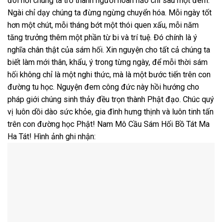
đòi hỏi chúng ta trở thành người hoàn hảo chỉ sau một đêm.
Ngài chỉ dạy chúng ta đừng ngừng chuyển hóa. Mỗi ngày tốt
hơn một chút, mỗi tháng bớt một thói quen xấu, mỗi năm
tăng trưởng thêm một phần từ bi và trí tuệ. Đó chính là ý
nghĩa chân thật của sám hối. Xin nguyện cho tất cả chúng ta
biết làm mới thân, khẩu, ý trong từng ngày, để mỗi thời sám
hối không chỉ là một nghi thức, mà là một bước tiến trên con
đường tu học. Nguyện đem công đức này hồi hướng cho
pháp giới chúng sinh thảy đều trọn thành Phật đạo. Chúc quý
vị luôn dồi dào sức khỏe, gia đình hưng thịnh và luôn tinh tấn
trên con đường học Phật! Nam Mô Cầu Sám Hối Bồ Tát Ma
Ha Tát! Hình ảnh ghi nhận: