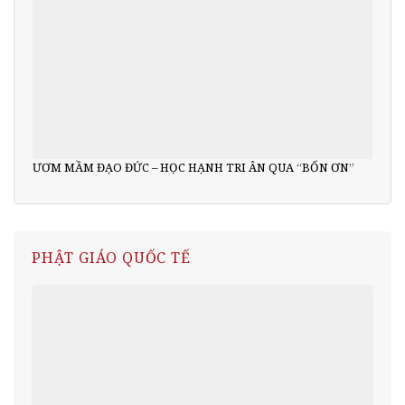
ƯƠM MẦM ĐẠO ĐỨC – HỌC HẠNH TRI ÂN QUA “BỐN ƠN”
PHẬT GIÁO QUỐC TẾ