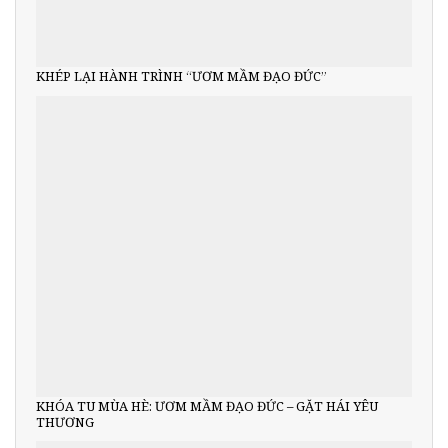
KHÉP LẠI HÀNH TRÌNH “ƯƠM MẦM ĐẠO ĐỨC”
KHÓA TU MÙA HÈ: ƯƠM MẦM ĐẠO ĐỨC – GẶT HÁI YÊU
THƯƠNG