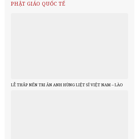
PHẬT GIÁO QUỐC TẾ
LỄ THẮP NẾN TRI ÂN ANH HÙNG LIỆT SĨ VIỆT NAM – LÀO