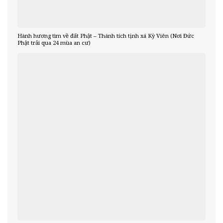
Hành hương tìm về đất Phật – Thánh tích tịnh xá Kỳ Viên (Nơi Đức
Phật trải qua 24 mùa an cư)