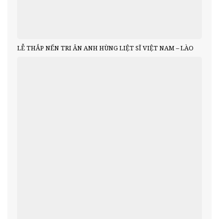
LỄ THẮP NẾN TRI ÂN ANH HÙNG LIỆT SĨ VIỆT NAM – LÀO