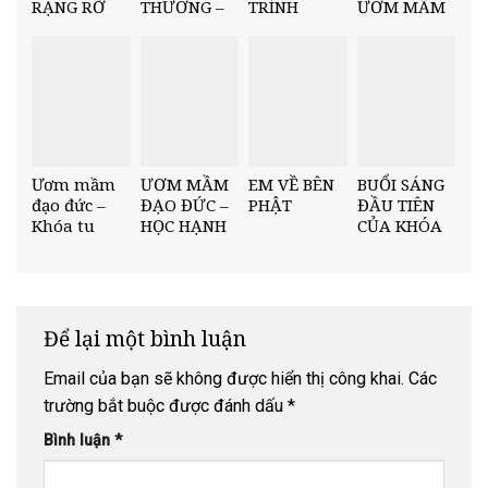
RẠNG RỠ
THƯƠNG –
TRÌNH
ƯƠM MẦM
NHỮNG NỤ
CHIA SẺ YÊU
“ƯƠM MẦM
ĐẠO ĐỨC –
CƯỜI NGÀY
THƯƠNG
ĐẠO ĐỨC”
GẶT HÁI
NHẬP KHÓA
YÊU
THƯƠNG
Ươm mầm
ƯƠM MẦM
EM VỀ BÊN
BUỔI SÁNG
đạo đức –
ĐẠO ĐỨC –
PHẬT
ĐẦU TIÊN
Khóa tu
HỌC HẠNH
CỦA KHÓA
mùa hè.
TRI ÂN QUA
TU “ƯƠM
“BỐN ƠN”
MẦM ĐẠO
ĐỨC”
Để lại một bình luận
Email của bạn sẽ không được hiển thị công khai.
Các
trường bắt buộc được đánh dấu
*
Bình luận
*