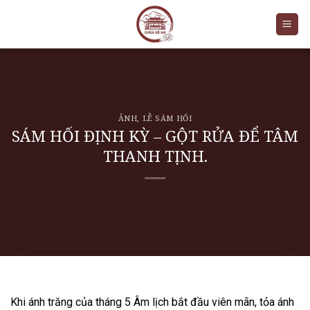
Skip
to
content
ẢNH
,
LỄ SÁM HỐI
SÁM HỐI ĐỊNH KỲ – GỘT RỬA ĐỂ TÂM
THANH TỊNH.
Khi ánh trăng của tháng 5 Âm lịch bắt đầu viên mãn, tỏa ánh