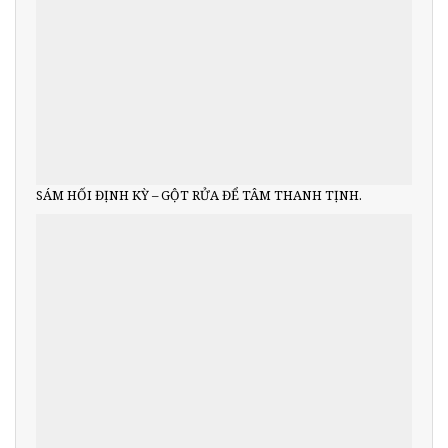
SÁM HỐI ĐỊNH KỲ – GỘT RỬA ĐỂ TÂM THANH TỊNH.