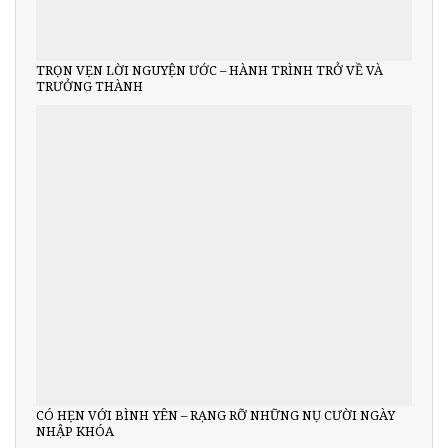
TRỌN VẸN LỜI NGUYỆN ƯỚC – HÀNH TRÌNH TRỞ VỀ VÀ
TRƯỞNG THÀNH
CÓ HẸN VỚI BÌNH YÊN – RẠNG RỠ NHỮNG NỤ CƯỜI NGÀY
NHẬP KHÓA