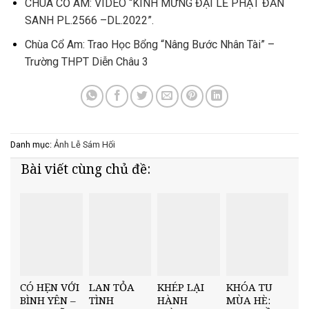
CHÙA CỔ AM: VIDEO “KÍNH MỪNG ĐẠI LỄ PHẬT ĐẢN
SANH PL.2566 –DL.2022”.
Chùa Cổ Am: Trao Học Bổng “Nâng Bước Nhân Tài” –
Trường THPT Diễn Châu 3
Danh mục:
Ảnh
Lễ Sám Hối
Bài viết cùng chủ đề:
CÓ HẸN VỚI
LAN TỎA
KHÉP LẠI
KHÓA TU
BÌNH YÊN –
TÌNH
HÀNH
MÙA HÈ: