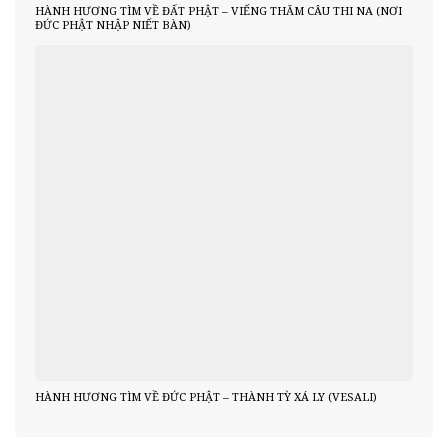
HÀNH HƯƠNG TÌM VỀ ĐẤT PHẬT – VIẾNG THĂM CÂU THI NA (NƠI
ĐỨC PHẬT NHẬP NIẾT BÀN)
HÀNH HƯƠNG TÌM VỀ ĐỨC PHẬT – THÀNH TỲ XÁ LY (VESALI)