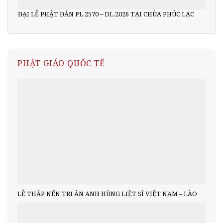
ĐẠI LỄ PHẬT ĐẢN PL.2570 – DL.2026 TẠI CHÙA PHÚC LẠC
PHẬT GIÁO QUỐC TẾ
LỄ THẮP NẾN TRI ÂN ANH HÙNG LIỆT SĨ VIỆT NAM – LÀO