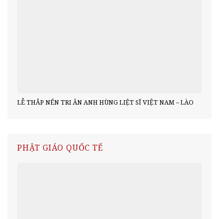
LỄ THẮP NẾN TRI ÂN ANH HÙNG LIỆT SĨ VIỆT NAM – LÀO
PHẬT GIÁO QUỐC TẾ