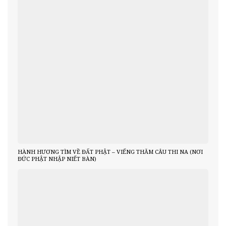
HÀNH HƯƠNG TÌM VỀ ĐẤT PHẬT – VIẾNG THĂM CÂU THI NA (NƠI
ĐỨC PHẬT NHẬP NIẾT BÀN)