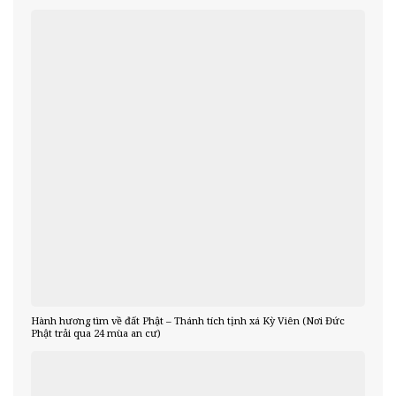
Hành hương tìm về đất Phật – Thánh tích tịnh xá Kỳ Viên (Nơi Đức
Phật trải qua 24 mùa an cư)