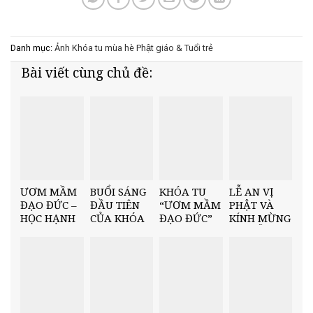
Danh mục:
Ảnh
Khóa tu mùa hè
Phật giáo & Tuổi trẻ
Bài viết cùng chủ đề:
ƯƠM MẦM
BUỔI SÁNG
KHÓA TU
LỄ AN VỊ
ĐẠO ĐỨC –
ĐẦU TIÊN
“ƯƠM MẦM
PHẬT VÀ
HỌC HẠNH
CỦA KHÓA
ĐẠO ĐỨC”
KÍNH MỪNG
TRI ÂN QUA
TU “ƯƠM
ĐẠI LỄ
“BỐN ƠN”
MẦM ĐẠO
PHẬT ĐẢN
ĐỨC”
TẠI CHÙA
THÔNG