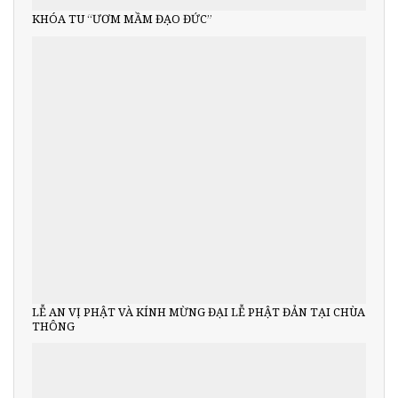
KHÓA TU “ƯƠM MẦM ĐẠO ĐỨC”
LỄ AN VỊ PHẬT VÀ KÍNH MỪNG ĐẠI LỄ PHẬT ĐẢN TẠI CHÙA
THÔNG