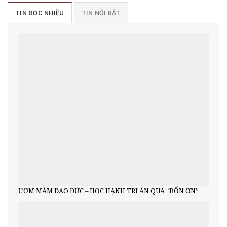
TIN ĐỌC NHIỀU
TIN NỔI BẬT
ƯƠM MẦM ĐẠO ĐỨC – HỌC HẠNH TRI ÂN QUA “BỐN ƠN”