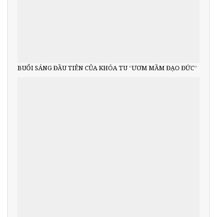
BUỔI SÁNG ĐẦU TIÊN CỦA KHÓA TU “ƯƠM MẦM ĐẠO ĐỨC”