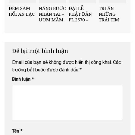
ĐÊM SÁM
NÂNG BƯỚC
ĐẠI LỄ
TRI ÂN
HỐI AN LẠC
NHÂN TÀI –
PHẬT ĐẢN
NHỮNG
ƯƠM MẦM
PL.2570 –
TRÁI TIM
TRI THỨC
DL.2026 TẠI
THẦM LẶNG
VÙNG QUÊ
CHÙA PHÚC
MÙA PHẬT
MINH CHÂU
LẠC
ĐẢN 2026
Để lại một bình luận
Email của bạn sẽ không được hiển thị công khai.
Các
trường bắt buộc được đánh dấu
*
Bình luận
*
Tên
*