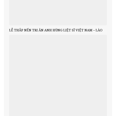
LỄ THẮP NẾN TRI ÂN ANH HÙNG LIỆT SĨ VIỆT NAM – LÀO