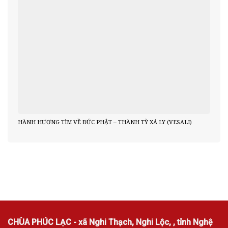
HÀNH HƯƠNG TÌM VỀ ĐỨC PHẬT – THÀNH TỲ XÁ LY (VESALI)
CHÙA PHÚC LẠC - xã Nghi Thạch, Nghi Lộc, , tỉnh Nghệ