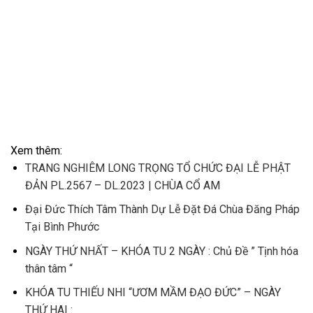
Xem thêm:
TRANG NGHIÊM LONG TRỌNG TỔ CHỨC ĐẠI LỄ PHẬT
ĐẢN PL.2567 – DL.2023 | CHÙA CỔ AM
Đại Đức Thích Tâm Thành Dự Lễ Đặt Đá Chùa Đăng Pháp
Tại Bình Phước
NGÀY THỨ NHẤT – KHÓA TU 2 NGÀY : Chủ Đề ” Tịnh hóa
thân tâm “
KHÓA TU THIẾU NHI “ƯƠM MẦM ĐẠO ĐỨC” – NGÀY
THỨ HAI :