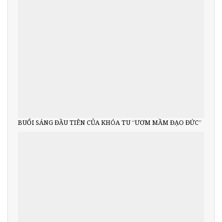
BUỔI SÁNG ĐẦU TIÊN CỦA KHÓA TU “ƯƠM MẦM ĐẠO ĐỨC”