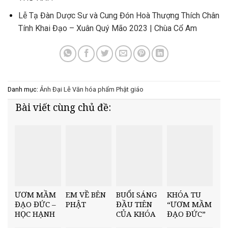
Lễ Tạ Đàn Dược Sư và Cung Đón Hoà Thượng Thích Chân
Tính Khai Đạo – Xuân Quý Mão 2023 | Chùa Cổ Am
Danh mục:
Ảnh
Đại Lễ
Văn hóa phẩm Phật giáo
Bài viết cùng chủ đề:
ƯƠM MẦM
EM VỀ BÊN
BUỔI SÁNG
KHÓA TU
ĐẠO ĐỨC –
PHẬT
ĐẦU TIÊN
“ƯƠM MẦM
HỌC HẠNH
CỦA KHÓA
ĐẠO ĐỨC”
TRI ÂN QUA
TU “ƯƠM