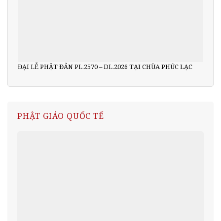
ĐẠI LỄ PHẬT ĐẢN PL.2570 – DL.2026 TẠI CHÙA PHÚC LẠC
PHẬT GIÁO QUỐC TẾ