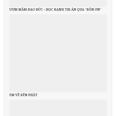
ƯƠM MẦM ĐẠO ĐỨC – HỌC HẠNH TRI ÂN QUA “BỐN ƠN”
EM VỀ BÊN PHẬT