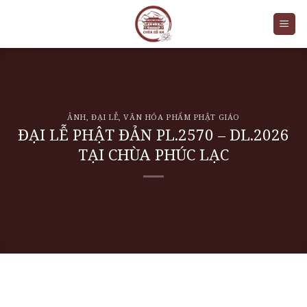
Skip
to
content
ẢNH
,
ĐẠI LỄ
,
VĂN HÓA PHẨM PHẬT GIÁO
ĐẠI LỄ PHẬT ĐẢN PL.2570 – DL.2026
TẠI CHÙA PHÚC LẠC