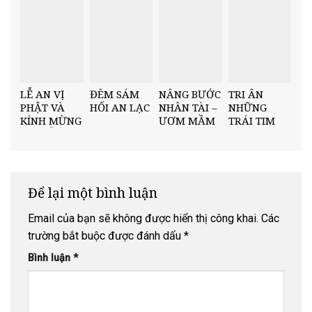
“BỐN ƠN”
MẦM ĐẠO
ĐỨC”
LỄ AN VỊ
ĐÊM SÁM
NÂNG BƯỚC
TRI ÂN
PHẬT VÀ
HỐI AN LẠC
NHÂN TÀI –
NHỮNG
KÍNH MỪNG
ƯƠM MẦM
TRÁI TIM
ĐẠI LỄ
TRI THỨC
THẦM LẶNG
PHẬT ĐẢN
VÙNG QUÊ
MÙA PHẬT
TẠI CHÙA
MINH CHÂU
ĐẢN 2026
THÔNG
Để lại một bình luận
Email của bạn sẽ không được hiển thị công khai.
Các
trường bắt buộc được đánh dấu
*
Bình luận
*