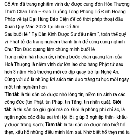
Cổ Am đã trang nghiêm vinh dự được cung đón Hòa Thượng
Thích Chân Tính – Đạo Trưởng Tông Phong Tổ Đình Hoằng
Pháp về tại Đại Hùng Bảo Điện để có thời pháp thoại đầu
Xuân Quý Mão 2023 tại chùa Cổ Am.
Sau buổi lễ ” Tạ Đàn Kinh Dược Sư đầu năm “, toàn thể quý
vị Phật tử đã trang nghiêm thanh tịnh để cùng cung nghinh
Chư Tôn Đức quang lâm chứng minh buổi lễ.
Trong niềm hân hoan ấy, những bước chân quang lâm của
Hoà Thượng là niềm vinh dự lớn lao cho hàng Phật tử sau
hơn 3 năm Hoà thượng mới có dịp quay trở lại Nghệ An.
Cùng với đó là những lời sách tân đạo tràng tu học mỗi ngày
một tinh nghiêm hơn.
Tín tài:
là tài sản có được nhờ lòng tin, niềm tin sinh ra các
công đức (tin Phật, tin Pháp, tin Tăng, tin nhân quả);
Giới
tài:
là tài sản do giữ giới mà có. Giới là phòng phi chỉ ác, là
ngăn ngừa các điều sai trái tội lỗi, giúp 3 nghiệp thân- khẩu-
ý được trong sạch;
Tàm tài:
là tài sản có được nhờ biết hổ
thẹn, xấu hổ những điều mình làm sai. Nhờ biết hổ thẹn mà ta