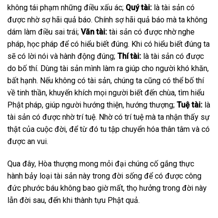
không tái phạm những điều xấu ác;
Quý tài:
là tài sản có
được nhờ sợ hãi quả báo. Chính sợ hãi quả báo mà ta không
dám làm điều sai trái;
Văn tài:
tài sản có được nhờ nghe
pháp, học pháp để có hiểu biết đúng. Khi có hiểu biết đúng ta
sẽ có lời nói và hành động đúng;
Thí tài:
là tài sản có được
do bố thí. Dùng tài sản mình làm ra giúp cho người khó khăn,
bất hạnh. Nếu không có tài sản, chúng ta cũng có thể bố thí
về tinh thần, khuyến khích mọi người biết đến chùa, tìm hiểu
Phật pháp, giúp người hướng thiện, hướng thượng;
Tuệ tài:
là
tài sản có được nhờ trí tuệ. Nhờ có trí tuệ mà ta nhận thấy sự
thật của cuộc đời, để từ đó tu tập chuyển hóa thân tâm và có
được an vui.
Qua đây, Hòa thượng mong mỏi đại chúng cố gắng thực
hành bảy loại tài sản này trong đời sống để có được công
đức phước báu không bao giờ mất, thọ hưởng trong đời này
lẫn đời sau, đến khi thành tựu Phật quả.