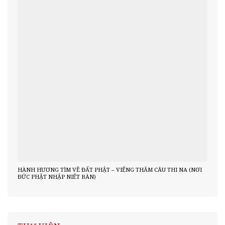
HÀNH HƯƠNG TÌM VỀ ĐẤT PHẬT – VIẾNG THĂM CÂU THI NA (NƠI
ĐỨC PHẬT NHẬP NIẾT BÀN)