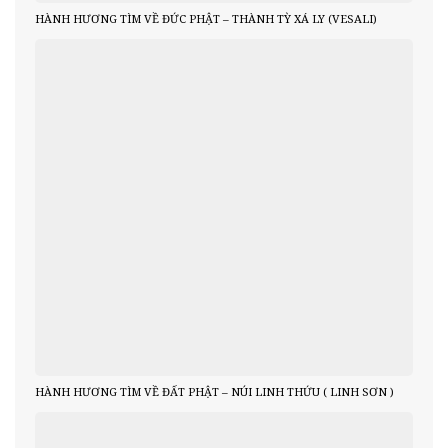
HÀNH HƯƠNG TÌM VỀ ĐỨC PHẬT – THÀNH TỲ XÁ LY (VESALI)
HÀNH HƯƠNG TÌM VỀ ĐẤT PHẬT – NÚI LINH THỨU ( LINH SƠN )