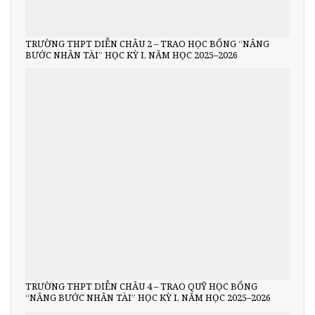
TRƯỜNG THPT DIỄN CHÂU 2 – TRAO HỌC BỔNG “NÂNG
BƯỚC NHÂN TÀI” HỌC KỲ I, NĂM HỌC 2025–2026
TRƯỜNG THPT DIỄN CHÂU 4 – TRAO QUỸ HỌC BỔNG
“NÂNG BƯỚC NHÂN TÀI” HỌC KỲ I, NĂM HỌC 2025–2026