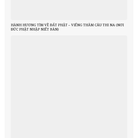
HÀNH HƯƠNG TÌM VỀ ĐẤT PHẬT – VIẾNG THĂM CÂU THI NA (NƠI
ĐỨC PHẬT NHẬP NIẾT BÀN)