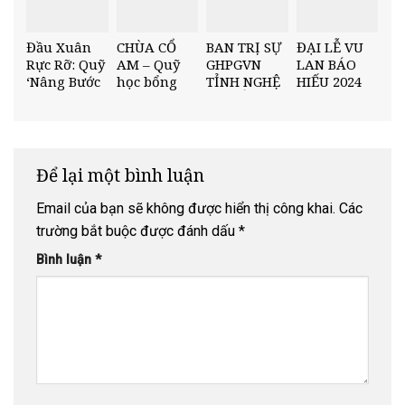
I, NĂM HỌC
I, NĂM HỌC
2025–2026
2025–2026
Đầu Xuân
CHÙA CỔ
BAN TRỊ SỰ
ĐẠI LỄ VU
Rực Rỡ: Quỹ
AM – Quỹ
GHPGVN
LAN BÁO
‘Nâng Bước
học bổng
TỈNH NGHỆ
HIẾU 2024
Nhân Tài’
“Nâng Bước
AN TỔ
TẠI CHÙA
Trao Học
Nhân Tài”
CHỨC HỘI
CỔ AM
Bổng Tại
Trường
NGHỊ TỔNG
THPT Diễn
THPT Diễn
KẾT PHẬT
Châu 3
Châu 5
SỰ CUỐI
Để lại một bình luận
NĂM 2025
Email của bạn sẽ không được hiển thị công khai.
Các
trường bắt buộc được đánh dấu
*
Bình luận
*