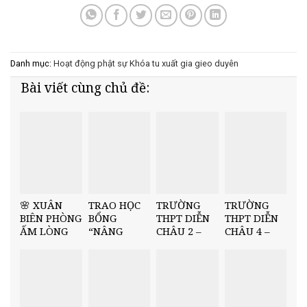
Danh mục:
Hoạt động phật sự
Khóa tu xuất gia gieo duyên
Bài viết cùng chủ đề:
🌸 XUÂN
TRAO HỌC
TRƯỜNG
TRƯỜNG
BIÊN PHÒNG
BỔNG
THPT DIỄN
THPT DIỄN
ẤM LÒNG
“NÂNG
CHÂU 2 –
CHÂU 4 –
DÂN BẢN –
BƯỚC NHÂN
TRAO HỌC
TRAO QUỸ
NĂM 2026
TÀI” TẠI
BỔNG
HỌC BỔNG
🌸
TRƯỜNG
“NÂNG
“NÂNG
THCS MINH
BƯỚC NHÂN
BƯỚC NHÂN
CHÂU
TÀI” HỌC KỲ
TÀI” HỌC KỲ