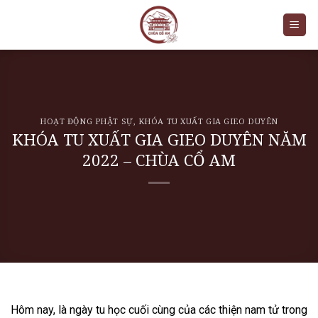
Skip
to
content
HOẠT ĐỘNG PHẬT SỰ
,
KHÓA TU XUẤT GIA GIEO DUYÊN
KHÓA TU XUẤT GIA GIEO DUYÊN NĂM
2022 – CHÙA CỔ AM
Hôm nay, là ngày tu học cuối cùng của các thiện nam tử trong