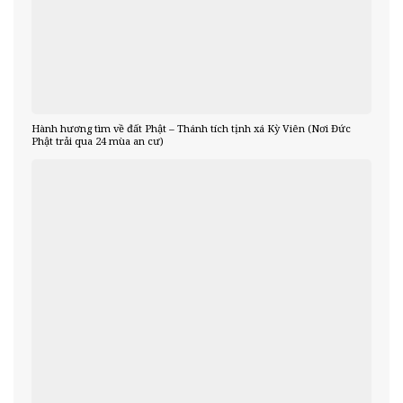
Hành hương tìm về đất Phật – Thánh tích tịnh xá Kỳ Viên (Nơi Đức
Phật trải qua 24 mùa an cư)