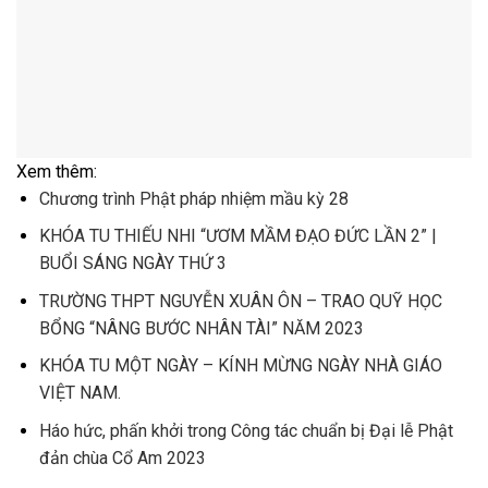
Xem thêm:
Chương trình Phật pháp nhiệm mầu kỳ 28
KHÓA TU THIẾU NHI “ƯƠM MẦM ĐẠO ĐỨC LẦN 2” |
BUỔI SÁNG NGÀY THỨ 3
TRƯỜNG THPT NGUYỄN XUÂN ÔN – TRAO QUỸ HỌC
BỔNG “NÂNG BƯỚC NHÂN TÀI” NĂM 2023
KHÓA TU MỘT NGÀY – KÍNH MỪNG NGÀY NHÀ GIÁO
VIỆT NAM.
Háo hức, phấn khởi trong Công tác chuẩn bị Đại lễ Phật
đản chùa Cổ Am 2023