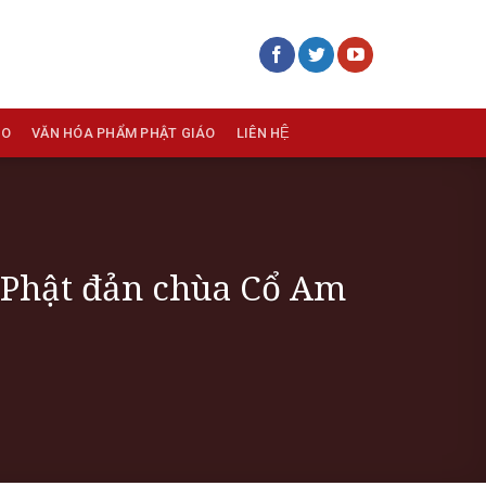
ÁO
VĂN HÓA PHẨM PHẬT GIÁO
LIÊN HỆ
ễ Phật đản chùa Cổ Am