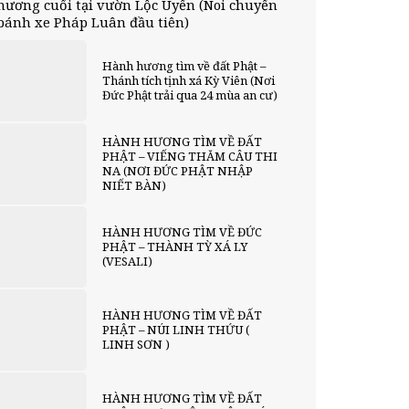
hương cuối tại vườn Lộc Uyển (Noi chuyển
bánh xe Pháp Luân đầu tiên)
Hành hương tìm về đất Phật –
Thánh tích tịnh xá Kỳ Viên (Nơi
Đức Phật trải qua 24 mùa an cư)
HÀNH HƯƠNG TÌM VỀ ĐẤT
PHẬT – VIẾNG THĂM CÂU THI
NA (NƠI ĐỨC PHẬT NHẬP
NIẾT BÀN)
HÀNH HƯƠNG TÌM VỀ ĐỨC
PHẬT – THÀNH TỲ XÁ LY
(VESALI)
HÀNH HƯƠNG TÌM VỀ ĐẤT
PHẬT – NÚI LINH THỨU (
LINH SƠN )
HÀNH HƯƠNG TÌM VỀ ĐẤT