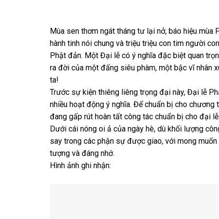
Mùa sen thơm ngát tháng tư lại nở, báo hiệu mùa 
hành tinh nói chung và triệu triệu con tim người c
Phật đản. Một Đại lễ có ý nghĩa đặc biệt quan trọ
ra đời của một đấng siêu phàm, một bậc vĩ nhân x
ta!
Trước sự kiện thiêng liêng trọng đại này, Đại lễ 
nhiều hoạt động ý nghĩa. Để chuẩn bị cho chương t
đang gấp rút hoàn tất công tác chuẩn bị cho đại lễ
Dưới cái nóng oi ả của ngày hè, dù khối lượng công
say trong các phận sự được giao, với mong muốn
tượng và đáng nhớ.
Hình ảnh ghi nhận: