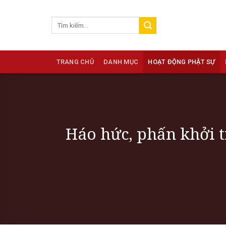
Skip
to
content
TRANG CHỦ
DANH MỤC
HOẠT ĐỘNG PHẬT SỰ
Háo hức, phấn khởi t