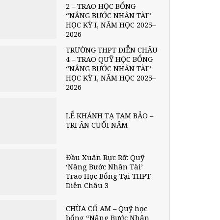
2 – TRAO HỌC BỔNG
“NÂNG BƯỚC NHÂN TÀI”
HỌC KỲ I, NĂM HỌC 2025–
2026
TRƯỜNG THPT DIỄN CHÂU
4 – TRAO QUỸ HỌC BỔNG
“NÂNG BƯỚC NHÂN TÀI”
HỌC KỲ I, NĂM HỌC 2025–
2026
LỄ KHÁNH TẠ TAM BẢO –
TRI ÂN CUỐI NĂM
Đầu Xuân Rực Rỡ: Quỹ
‘Nâng Bước Nhân Tài’
Trao Học Bổng Tại THPT
Diễn Châu 3
CHÙA CỔ AM – Quỹ học
bổng “Nâng Bước Nhân