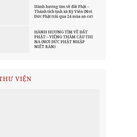
Hành hương tìm về đất Phật –
Thánh tích tịnh xá Kỳ Viên (Nơi
Đức Phật trải qua 24 mùa an cư)
HÀNH HƯƠNG TÌM VỀ ĐẤT
PHẬT – VIẾNG THĂM CÂU THI
NA (NƠI ĐỨC PHẬT NHẬP
NIẾT BÀN)
THƯ VIỆN