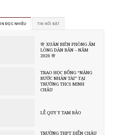
IN ĐỌC NHIỀU
TIN NỔI BẬT
🌸 XUÂN BIÊN PHÒNG ẤM
LÒNG DÂN BẢN – NĂM
2026 🌸
TRAO HỌC BỔNG “NÂNG
BƯỚC NHÂN TÀI” TẠI
TRƯỜNG THCS MINH
CHÂU
LỄ QUY Y TAM BẢO
TRƯỜNG THPT DIỄN CHÂU