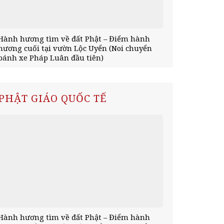
Hành hương tìm về đất Phật – Điểm hành
Hành hương 
hương cuối tại vườn Lộc Uyển (Noi chuyển
tịnh xá Kỳ V
bánh xe Pháp Luân đầu tiên)
mùa an cư)
PHẬT GIÁO QUỐC TẾ
Hành hương tìm về đất Phật – Điểm hành