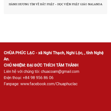
HÀNH HƯƠNG TÌM VỀ ĐẤT PHẬT – HỌC VIỆN PHẬT GIÁO NALANDA
CHÙA PHÚC LẠC - xã Nghi Thạch, Nghi Lộc, , tỉnh Nghệ
An.
CHỦ NHIỆM: ĐẠI ĐỨC THÍCH TÂM THÀNH
Liên hệ với chúng tôi:
chuacoam@gmail.com
Điện thoại: +84 98 956 86 06
Fanpage:
www.facebook.com/Chuaphuclac