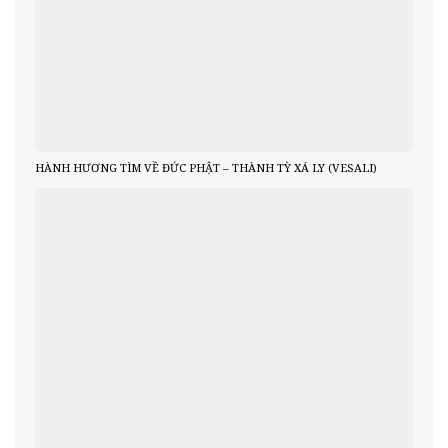
HÀNH HƯƠNG TÌM VỀ ĐỨC PHẬT – THÀNH TỲ XÁ LY (VESALI)