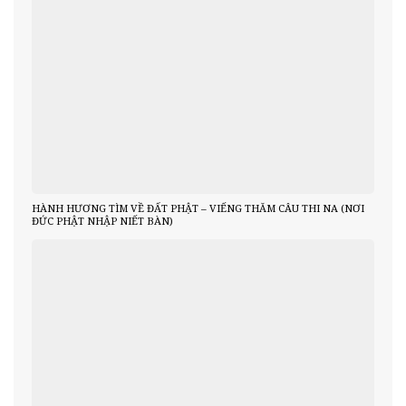
HÀNH HƯƠNG TÌM VỀ ĐẤT PHẬT – VIẾNG THĂM CÂU THI NA (NƠI
ĐỨC PHẬT NHẬP NIẾT BÀN)