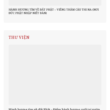
HÀNH HƯƠNG TÌM VỀ ĐẤT PHẬT – VIẾNG THĂM CÂU THI NA (NƠI
ĐỨC PHẬT NHẬP NIẾT BÀN)
THƯ VIỆN
Hành hương tìm về đất Phật – Điểm hành hương cuối tại vườn