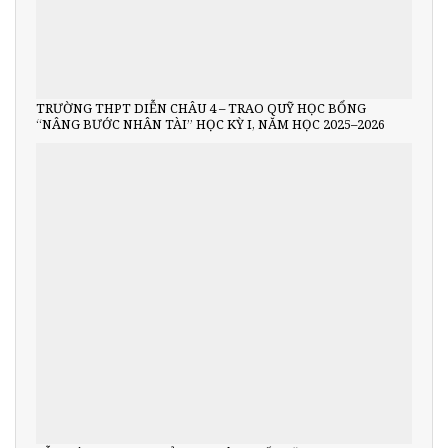
TRƯỜNG THPT DIỄN CHÂU 4 – TRAO QUỸ HỌC BỔNG
“NÂNG BƯỚC NHÂN TÀI” HỌC KỲ I, NĂM HỌC 2025–2026