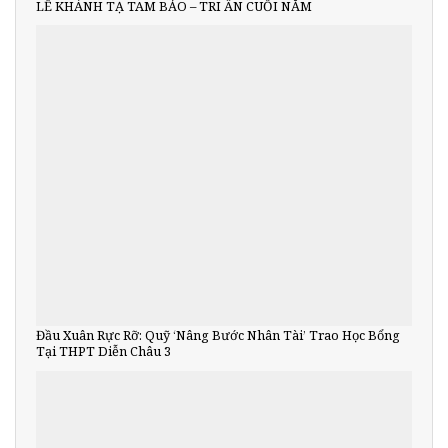
LỄ KHÁNH TẠ TAM BẢO – TRI ÂN CUỐI NĂM
Đầu Xuân Rực Rỡ: Quỹ ‘Nâng Bước Nhân Tài’ Trao Học Bổng
Tại THPT Diễn Châu 3