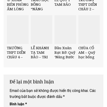
BIÊN PHÒNG
BỔNG
TAM BẢO
THPT DIỄN
ẤM LÒNG
“NÂNG
CHÂU 2 –
DÂN BẢN –
BƯỚC NHÂN
TRAO HỌC
NĂM 2026
TÀI” TẠI
BỔNG
🌸
TRƯỜNG
“NÂNG
THCS MINH
BƯỚC NHÂN
CHÂU
TÀI” HỌC KỲ
I, NĂM HỌC
2025–2026
TRƯỜNG
LỄ KHÁNH
Đầu Xuân
CHÙA CỔ
THPT DIỄN
TẠ TAM
Rực Rỡ: Quỹ
AM – Quỹ
CHÂU 4 –
BẢO – TRI
‘Nâng Bước
học bổng
TRAO QUỸ
ÂN CUỐI
Nhân Tài’
“Nâng Bước
HỌC BỔNG
NĂM
Trao Học
Nhân Tài”
“NÂNG
Bổng Tại
Trường
BƯỚC NHÂN
THPT Diễn
THPT Diễn
TÀI” HỌC KỲ
Châu 3
Châu 5
Để lại một bình luận
I, NĂM HỌC
2025–2026
Email của bạn sẽ không được hiển thị công khai.
Các
trường bắt buộc được đánh dấu
*
Bình luận
*