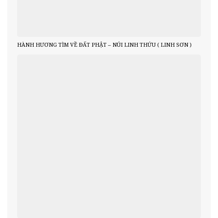
HÀNH HƯƠNG TÌM VỀ ĐẤT PHẬT – NÚI LINH THỨU ( LINH SƠN )