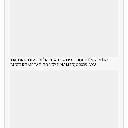
TRƯỜNG THPT DIỄN CHÂU 2 – TRAO HỌC BỔNG “NÂNG
BƯỚC NHÂN TÀI” HỌC KỲ I, NĂM HỌC 2025–2026