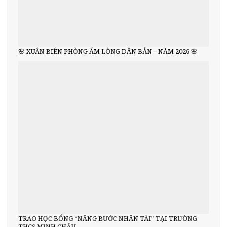
🌸 XUÂN BIÊN PHÒNG ẤM LÒNG DÂN BẢN – NĂM 2026 🌸
TRAO HỌC BỔNG “NÂNG BƯỚC NHÂN TÀI” TẠI TRƯỜNG
THCS MINH CHÂU