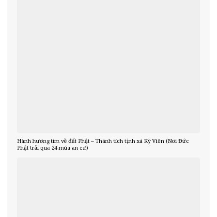
Hành hương tìm về đất Phật – Thánh tích tịnh xá Kỳ Viên (Nơi Đức
Phật trải qua 24 mùa an cư)