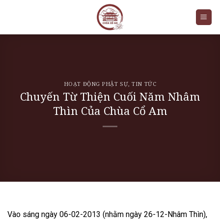
Skip
to
content
HOẠT ĐỘNG PHẬT SỰ
,
TIN TỨC
Chuyến Từ Thiện Cuối Năm Nhâm
Thìn Của Chùa Cổ Am
Vào sáng ngày 06-02-2013 (nhằm ngày 26-12-Nhâm Thìn),