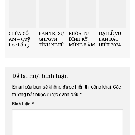
TRƯỜNG
“NÂNG
THCS MINH
BƯỚC NHÂN
CHÂU
TÀI” HỌC KỲ
I, NĂM HỌC
2025–2026
CHÙA CỔ
BAN TRỊ SỰ
KHÓA TU
ĐẠI LỄ VU
AM – Quỹ
GHPGVN
ĐỊNH KỲ
LAN BÁO
học bổng
TỈNH NGHỆ
MÙNG 8 ÂM
HIẾU 2024
“Nâng Bước
AN TỔ
LỊCH –
TẠI CHÙA
Nhân Tài”
CHỨC HỘI
“DƯỚI CỘI
CỔ AM
Trường
NGHỊ TỔNG
BỒ ĐỀ”
THPT Diễn
KẾT PHẬT
Châu 5
SỰ CUỐI
Để lại một bình luận
NĂM 2025
Email của bạn sẽ không được hiển thị công khai.
Các
trường bắt buộc được đánh dấu
*
Bình luận
*