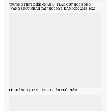
TRƯỜNG THPT DIỄN CHÂU 4 – TRAO QUỸ HỌC BỔNG
“NÂNG BƯỚC NHÂN TÀI” HỌC KỲ I, NĂM HỌC 2025–2026
LỄ KHÁNH TẠ TAM BẢO – TRI ÂN CUỐI NĂM