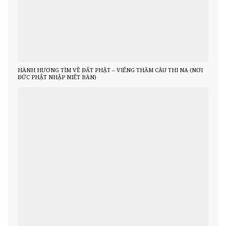
HÀNH HƯƠNG TÌM VỀ ĐẤT PHẬT – VIẾNG THĂM CÂU THI NA (NƠI
ĐỨC PHẬT NHẬP NIẾT BÀN)