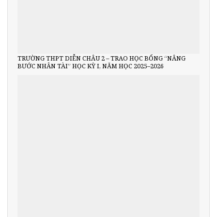
TRƯỜNG THPT DIỄN CHÂU 2 – TRAO HỌC BỔNG “NÂNG
BƯỚC NHÂN TÀI” HỌC KỲ I, NĂM HỌC 2025–2026