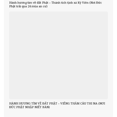
Hành hương tìm về đất Phật – Thánh tích tịnh xá Kỳ Viên (Nơi Đức
Phật trải qua 24 mùa an cư)
HÀNH HƯƠNG TÌM VỀ ĐẤT PHẬT – VIẾNG THĂM CÂU THI NA (NƠI
ĐỨC PHẬT NHẬP NIẾT BÀN)