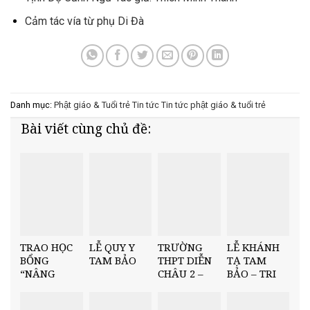
Cảm tác vía từ phụ Di Đà
Danh mục:
Phật giáo & Tuổi trẻ
Tin tức
Tin tức phật giáo & tuổi trẻ
Bài viết cùng chủ đề:
TRAO HỌC
LỄ QUY Y
TRƯỜNG
LỄ KHÁNH
BỔNG
TAM BẢO
THPT DIỄN
TẠ TAM
“NÂNG
CHÂU 2 –
BẢO – TRI
BƯỚC NHÂN
TRAO HỌC
ÂN CUỐI
TÀI” TẠI
BỔNG
NĂM