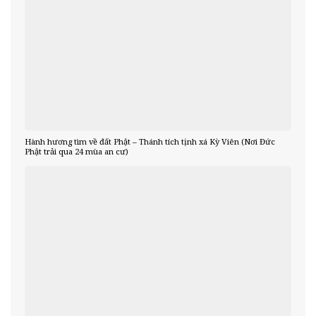
Hành hương tìm về đất Phật – Thánh tích tịnh xá Kỳ Viên (Nơi Đức
Phật trải qua 24 mùa an cư)