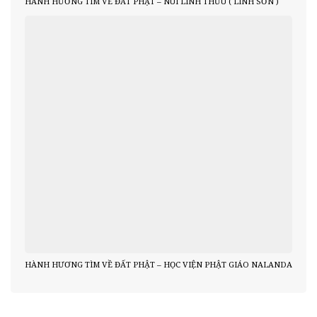
HÀNH HƯƠNG TÌM VỀ ĐẤT PHẬT – NÚI LINH THỨU ( LINH SƠN )
HÀNH HƯƠNG TÌM VỀ ĐẤT PHẬT – HỌC VIỆN PHẬT GIÁO NALANDA