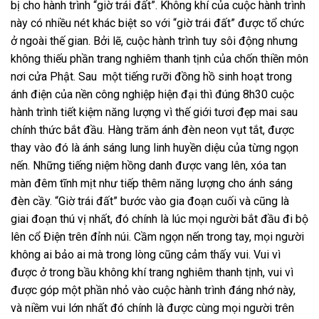
bị cho hành trình “giờ trái đất”. Không khí của cuộc hành trình
này có nhiều nét khác biệt so với “giờ trái đất” được tổ chức
ở ngoài thế gian. Bởi lẽ, cuộc hành trình tuy sôi động nhưng
không thiếu phần trang nghiêm thanh tịnh của chốn thiền môn
nơi cửa Phật. Sau một tiếng rưỡi đồng hồ sinh hoạt trong
ánh điện của nền công nghiệp hiện đại thì đúng 8h30 cuộc
hành trình tiết kiệm năng lượng vì thế giới tươi đẹp mai sau
chính thức bắt đầu. Hàng trăm ánh đèn neon vụt tắt, được
thay vào đó là ánh sáng lung linh huyền diệu của từng ngọn
nến. Những tiếng niệm hồng danh được vang lên, xóa tan
màn đêm tĩnh mịt như tiếp thêm năng lượng cho ánh sáng
đèn cầy. “Giờ trái đất” bước vào gia đoạn cuối và cũng là
giai đoạn thú vị nhất, đó chính là lúc mọi người bắt đầu đi bộ
lên cổ Điện trên đỉnh núi. Cầm ngọn nến trong tay, mọi người
không ai bảo ai mà trong lòng cũng cảm thấy vui. Vui vì
được ở trong bầu không khí trang nghiêm thanh tịnh, vui vì
được góp một phần nhỏ vào cuộc hành trình đáng nhớ này,
và niềm vui lớn nhất đó chính là được cùng mọi người trên