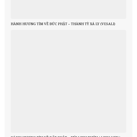
HÀNH HƯƠNG TÌM VỀ ĐỨC PHẬT – THÀNH TỲ XÁ LY (VESALI)