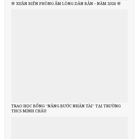
🌸 XUÂN BIÊN PHÒNG ẤM LÒNG DÂN BẢN – NĂM 2026 🌸
TRAO HỌC BỔNG “NÂNG BƯỚC NHÂN TÀI” TẠI TRƯỜNG
THCS MINH CHÂU