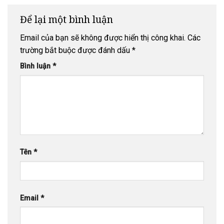
THPT Diễn
KẾT PHẬT
Châu 5
SỰ CUỐI
Để lại một bình luận
NĂM 2025
Email của bạn sẽ không được hiển thị công khai.
Các
trường bắt buộc được đánh dấu
*
Bình luận
*
Tên
*
Email
*