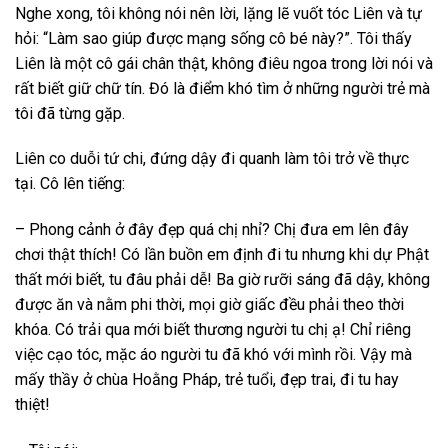
Nghe xong, tôi không nói nên lời, lặng lẽ vuốt tóc Liên và tự
hỏi: “Làm sao giúp được mạng sống cô bé này?”. Tôi thấy
Liên là một cô gái chân thật, không điêu ngoa trong lời nói và
rất biết giữ chữ tín. Đó là điểm khó tìm ở những người trẻ mà
tôi đã từng gặp.
Liên co duỗi tứ chi, đứng dậy đi quanh làm tôi trở về thực
tại. Cô lên tiếng:
– Phong cảnh ở đây đẹp quá chị nhỉ? Chị đưa em lên đây
chơi thật thích! Có lần buồn em định đi tu nhưng khi dự Phật
thất mới biết, tu đâu phải dễ! Ba giờ rưỡi sáng đã dậy, không
được ăn và nằm phi thời, mọi giờ giấc đều phải theo thời
khóa. Có trải qua mới biết thương người tu chị ạ! Chỉ riêng
việc cạo tóc, mặc áo người tu đã khó với mình rồi. Vậy mà
mấy thầy ở chùa Hoằng Pháp, trẻ tuổi, đẹp trai, đi tu hay
thiệt!