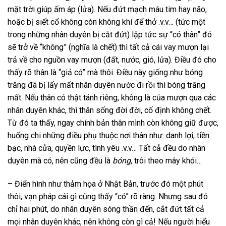
mặt trời giúp ấm áp (lửa). Nếu đứt mạch máu tim hay não,
hoặc bị siết cổ không còn không khí để thở .v.v… (tức một
trong những nhân duyên bị cắt đứt) lập tức sự “có thân” đó
sẽ trở về “không” (nghĩa là chết) thì tất cả cái vay mượn lại
trả về cho nguồn vay mượn (đất, nước, gió, lửa). Điều đó cho
thấy rõ thân là “giả có” mà thôi. Điều này giống như bóng
trăng đã bị lấy mất nhân duyên nước đi rồi thì bóng trăng
mất. Nếu thân có thật tánh riêng, không là của mượn qua các
nhân duyên khác, thì thân sống đời đời, cố định không chết.
Từ đó ta thấy, ngay chính bản thân mình còn không giữ được,
huống chi những điều phụ thuộc nơi thân như: danh lợi, tiền
bạc, nhà cửa, quyền lực, tình yêu .v.v… Tất cả đều do nhân
duyên mà có, nên cũng đều là
bóng
, trôi theo mây khói…
– Điển hình như thảm họa ở Nhật Bản, trước đó một phút
thôi, vạn pháp cái gì cũng thấy “có” rõ ràng. Nhưng sau đó
chỉ hai phút, do nhân duyên sóng thần đến, cắt đứt tất cả
mọi nhân duyên khác, nên không còn gì cả! Nếu người hiểu