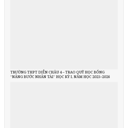
TRƯỜNG THPT DIỄN CHÂU 4 – TRAO QUỸ HỌC BỔNG
“NÂNG BƯỚC NHÂN TÀI” HỌC KỲ I, NĂM HỌC 2025–2026