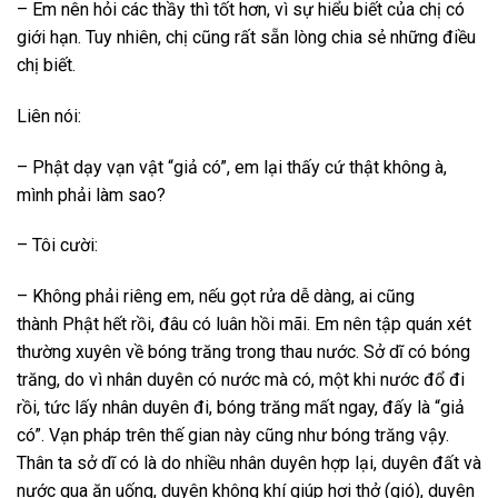
– Em nên hỏi các thầy thì tốt hơn, vì sự hiểu biết của chị có
giới hạn. Tuy nhiên, chị cũng rất sẵn lòng chia sẻ những điều
chị biết.
Liên nói:
– Phật dạy vạn vật “giả có”, em lại thấy cứ thật không à,
mình phải làm sao?
– Tôi cười:
– Không phải riêng em, nếu gọt rửa dễ dàng, ai cũng
thành Phật hết rồi, đâu có luân hồi mãi. Em nên tập quán xét
thường xuyên về bóng trăng trong thau nước. Sở dĩ có bóng
trăng, do vì nhân duyên có nước mà có, một khi nước đổ đi
rồi, tức lấy nhân duyên đi, bóng trăng mất ngay, đấy là “giả
có”. Vạn pháp trên thế gian này cũng như bóng trăng vậy.
Thân ta sở dĩ có là do nhiều nhân duyên hợp lại, duyên đất và
nước qua ăn uống, duyên không khí giúp hơi thở (gió), duyên