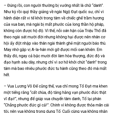
– Đúng rồi, con người thường bị vướng nhất là chữ “danh”.
Như kỳ rồi quý thầy giảng về ngài Ngộ Đạt quốc sư, chỉ vì
hãnh diện rất vi tế khởi trong tâm về chiếc ghế trầm hương
của vua ban, mà ngài bị mất phước của long thần hộ pháp,
không còn được hộ độ. Vì thế, nỗi oán hận của Triệu Thố đã
theo ngài sát mười đời nhưng không hại được nên nhân cơ
hội ấy đột nhập vào thân ngài thành ghẻ mặt người báo thù.
May nhờ gặp vị A-la-hán mới gỡ được mối oan khiên. Em
thấy đó, ngay cả bậc mười đời làm hòa thượng, đức độ và
đạo hạnh sâu dày, nhưng chỉ vì sơ hở khởi chút “danh” trong
tâm mà bao nhiêu phước đức tu hành cũng theo đó mà mất
hết.
– Vua Lương Võ Đế cũng thế, vua chỉ mong Tổ Đạt-ma khen
một tiếng rằng “cất chùa, độ tăng hằng vạn phước đức thật
vĩ đại!”, nhưng để giúp vua chuyển tâm danh, Tổ lại phán
“Chẳng phước đức gì cả!”. Chính vì không được thỏa mãn cái
tôi, nên vua không trọng dụng Tổ. Cuối cùng vua không nhận