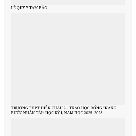
LỄ QUY Y TAM BẢO
TRƯỜNG THPT DIỄN CHÂU 2 – TRAO HỌC BỔNG “NÂNG
BƯỚC NHÂN TÀI” HỌC KỲ I, NĂM HỌC 2025–2026