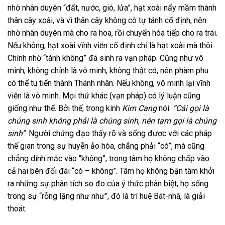
nhờ nhân duyên “đất, nước, gió, lửa”, hạt xoài nẩy mầm thành
thân cây xoài, và vì thân cây không có tự tánh cố định, nên
nhờ nhân duyên mà cho ra hoa, rồi chuyển hóa tiếp cho ra trái.
Nếu không, hạt xoài vĩnh viễn cố định chỉ là hạt xoài mà thôi.
Chính nhờ “tánh không” đã sinh ra vạn pháp. Cũng như vô
minh, không chính là vô minh, không thật có, nên phàm phu
có thể tu tiến thành Thánh nhân. Nếu không, vô minh lại vĩnh
viễn là vô minh. Mọi thứ khác (vạn pháp) có lý luận cũng
giống như thế. Bởi thế, trong kinh
Kim Cang
nói:
“Cái gọi là
chúng sinh không phải là chúng sinh, nên tạm gọi là chúng
sinh”
. Người chứng đạo thấy rõ và sống được với các pháp
thế gian trong sự huyễn ảo hóa, chẳng phải “có”, mà cũng
chẳng dính mắc vào “không”, trong tâm họ không chấp vào
cả hai bên đối đãi “có – không”. Tâm họ không bận tâm khởi
ra những sự phân tích so đo của ý thức phân biệt, họ sống
trong sự “rỗng lặng như như”, đó là trí huệ Bát-nhã, là giải
thoát.