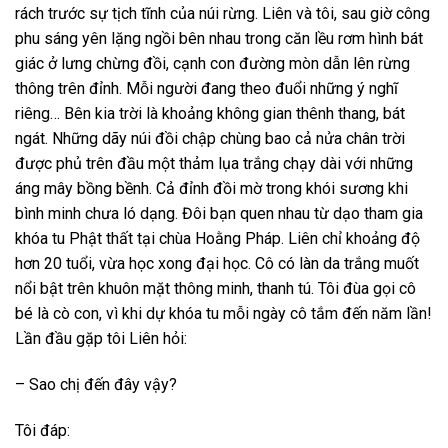
rách trước sự tịch tĩnh của núi rừng. Liên và tôi, sau giờ công
phu sáng yên lặng ngồi bên nhau trong căn lều rơm hình bát
giác ở lưng chừng đồi, cạnh con đường mòn dẫn lên rừng
thông trên đỉnh. Mỗi người đang theo đuổi những ý nghĩ
riêng… Bên kia trời là khoảng không gian thênh thang, bát
ngát. Những dãy núi đồi chập chùng bao cả nửa chân trời
được phủ trên đầu một thảm lụa trắng chạy dài với những
áng mây bồng bềnh. Cả đỉnh đồi mờ trong khói sương khi
bình minh chưa ló dạng. Đôi bạn quen nhau từ dạo tham gia
khóa tu Phật thất tại chùa Hoằng Pháp. Liên chỉ khoảng độ
hơn 20 tuổi, vừa học xong đại học. Cô có làn da trắng muốt
nổi bật trên khuôn mặt thông minh, thanh tú. Tôi đùa gọi cô
bé là cò con, vì khi dự khóa tu mỗi ngày cô tắm đến năm lần!
Lần đầu gặp tôi Liên hỏi:
– Sao chị đến đây vậy?
Tôi đáp: