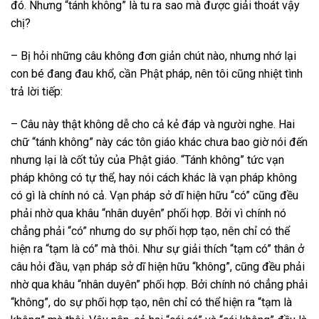
đó. Nhưng “tánh không” là tu ra sao mà được giải thoát vậy
chị?
– Bị hỏi những câu không đơn giản chút nào, nhưng nhớ lại
con bé đang đau khổ, cần Phật pháp, nên tôi cũng nhiệt tình
trả lời tiếp:
– Câu này thật không dễ cho cả kẻ đáp và người nghe. Hai
chữ “tánh không” này các tôn giáo khác chưa bao giờ nói đến
nhưng lại là cốt tủy của Phật giáo. “Tánh không” tức vạn
pháp không có tự thể, hay nói cách khác là vạn pháp không
có gì là chính nó cả. Vạn pháp sở dĩ hiện hữu “có” cũng đều
phải nhờ qua khâu “nhân duyên” phối hợp. Bởi vì chính nó
chẳng phải “có” nhưng do sự phối hợp tạo, nên chỉ có thể
hiện ra “tạm là có” mà thôi. Như sự giải thích “tạm có” thân ở
câu hỏi đầu, vạn pháp sở dĩ hiện hữu “không”, cũng đều phải
nhờ qua khâu “nhân duyên” phối hợp. Bởi chính nó chẳng phải
“không”, do sự phối hợp tạo, nên chỉ có thể hiện ra “tạm là