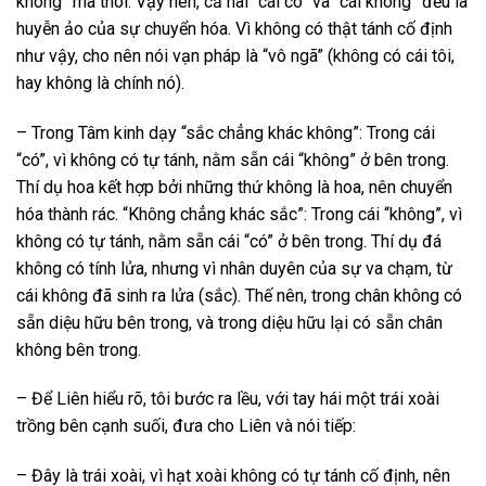
không” mà thôi. Vậy nên, cả hai “cái có” và “cái không” đều là
huyễn ảo của sự chuyển hóa. Vì không có thật tánh cố định
như vậy, cho nên nói vạn pháp là “vô ngã” (không có cái tôi,
hay không là chính nó).
– Trong Tâm kinh dạy “sắc chẳng khác không”: Trong cái
“có”, vì không có tự tánh, nằm sẵn cái “không” ở bên trong.
Thí dụ hoa kết hợp bởi những thứ không là hoa, nên chuyển
hóa thành rác. “Không chẳng khác sắc”: Trong cái “không”, vì
không có tự tánh, nằm sẵn cái “có” ở bên trong. Thí dụ đá
không có tính lửa, nhưng vì nhân duyên của sự va chạm, từ
cái không đã sinh ra lửa (sắc). Thế nên, trong chân không có
sẵn diệu hữu bên trong, và trong diệu hữu lại có sẵn chân
không bên trong.
– Để Liên hiểu rõ, tôi bước ra lều, với tay hái một trái xoài
trồng bên cạnh suối, đưa cho Liên và nói tiếp:
– Đây là trái xoài, vì hạt xoài không có tự tánh cố định, nên