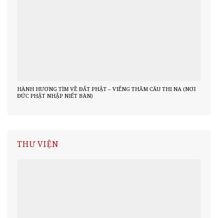
HÀNH HƯƠNG TÌM VỀ ĐẤT PHẬT – VIẾNG THĂM CÂU THI NA (NƠI
ĐỨC PHẬT NHẬP NIẾT BÀN)
THƯ VIỆN