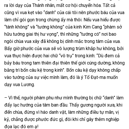
ra lời dạy của Thánh nhân, mất cơ hội chuyển hóa. Tất cả
cũng vì vua kẹt vào “danh” của cái tôi nên phước báu của vua
làm chỉ gói gọn trong chừng ấy mà thôi. Nếu vua hiểu được
“tánh không” và “tướng không” của kinh Kim Cang “phàm sở
hữu tướng giai thị hư vọng”, thì những “tướng có” nơi bao
ngôi chùa vua xây đã không bị dính mắc trong tâm của vua.
Bấy giờ phước của vua sẽ vô lượng trùm khắp hư không, bởi
vua thực hiện được hai chữ “vô trụ” trong kinh: “Dù đem cả
bảy báu trong tam thiên đại thiên thế giới cúng dường, không
bằng trì bốn câu kệ trong kinh”. Bốn câu kệ dạy không chấp
vào tướng của sự việc mình làm, đó là ý Tổ Đạt-ma muốn
dạy vua Lương.
– Vì thế, người phàm phu như mình thường bị chữ “danh” làm
đẩy lạc hướng của tâm ban đầu. Thấy gương người xưa, khi
đến chùa, đừng vì háo danh vặt, làm những điều tự mãn, vị
kỷ, chẳng được phước đức gì, đôi khi chỉ gây thêm nghiệp
đọa lạc đó em ạ!