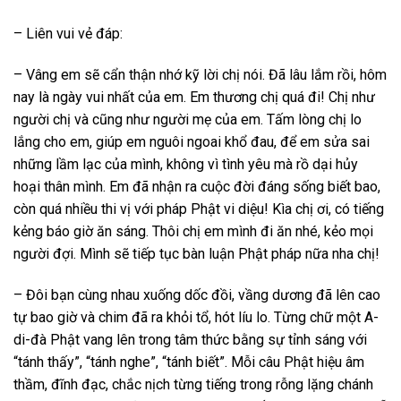
– Liên vui vẻ đáp:
– Vâng em sẽ cẩn thận nhớ kỹ lời chị nói. Đã lâu lắm rồi, hôm
nay là ngày vui nhất của em. Em thương chị quá đi! Chị như
người chị và cũng như người mẹ của em. Tấm lòng chị lo
lắng cho em, giúp em nguôi ngoai khổ đau, để em sửa sai
những lầm lạc của mình, không vì tình yêu mà rồ dại hủy
hoại thân mình. Em đã nhận ra cuộc đời đáng sống biết bao,
còn quá nhiều thi vị với pháp Phật vi diệu! Kìa chị ơi, có tiếng
kẻng báo giờ ăn sáng. Thôi chị em mình đi ăn nhé, kẻo mọi
người đợi. Mình sẽ tiếp tục bàn luận Phật pháp nữa nha chị!
– Đôi bạn cùng nhau xuống dốc đồi, vầng dương đã lên cao
tự bao giờ và chim đã ra khỏi tổ, hót líu lo. Từng chữ một A-
di-đà Phật vang lên trong tâm thức bằng sự tỉnh sáng với
“tánh thấy”, “tánh nghe”, “tánh biết”. Mỗi câu Phật hiệu âm
thầm, đĩnh đạc, chắc nịch từng tiếng trong rỗng lặng chánh