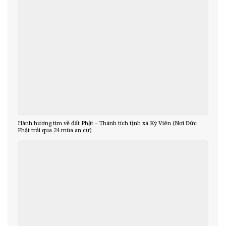
Hành hương tìm về đất Phật – Thánh tích tịnh xá Kỳ Viên (Nơi Đức
Phật trải qua 24 mùa an cư)