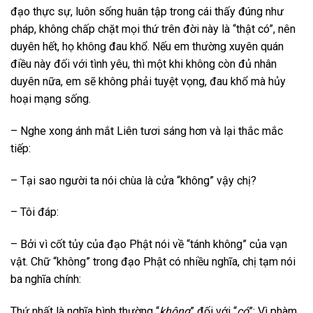
đạo thực sự, luôn sống huân tập trong cái thấy đúng như
pháp, không chấp chặt mọi thứ trên đời này là “thật có”, nên
duyên hết, họ không đau khổ. Nếu em thường xuyên quán
điều này đối với tình yêu, thì một khi không còn đủ nhân
duyên nữa, em sẽ không phải tuyệt vọng, đau khổ mà hủy
hoại mạng sống.
– Nghe xong ánh mắt Liên tươi sáng hơn và lại thắc mắc
tiếp:
– Tại sao người ta nói chùa là cửa “không” vậy chị?
– Tôi đáp:
– Bởi vì cốt tủy của đạo Phật nói về “tánh không” của vạn
vật. Chữ “không” trong đạo Phật có nhiều nghĩa, chị tạm nói
ba nghĩa chính:
Thứ nhất là nghĩa bình thường “
không
” đối với “
có
”: Vì phàm