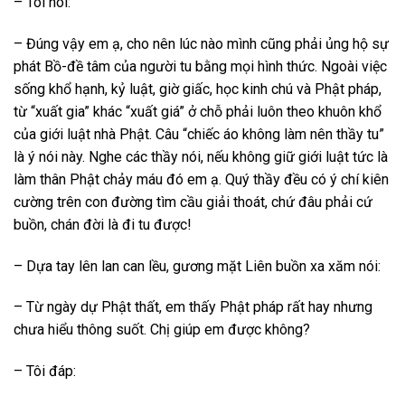
– Tôi nói:
– Đúng vậy em ạ, cho nên lúc nào mình cũng phải ủng hộ sự
phát Bồ-đề tâm của người tu bằng mọi hình thức. Ngoài việc
sống khổ hạnh, kỷ luật, giờ giấc, học kinh chú và Phật pháp,
từ “xuất gia” khác “xuất giá” ở chỗ phải luôn theo khuôn khổ
của giới luật nhà Phật. Câu “chiếc áo không làm nên thầy tu”
là ý nói này. Nghe các thầy nói, nếu không giữ giới luật tức là
làm thân Phật chảy máu đó em ạ. Quý thầy đều có ý chí kiên
cường trên con đường tìm cầu giải thoát, chứ đâu phải cứ
buồn, chán đời là đi tu được!
– Dựa tay lên lan can lều, gương mặt Liên buồn xa xăm nói:
– Từ ngày dự Phật thất, em thấy Phật pháp rất hay nhưng
chưa hiểu thông suốt. Chị giúp em được không?
– Tôi đáp: