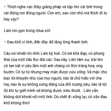
– Thích nghe các thầy giảng pháp và tập tìm cái tịnh trong
cái động nơi đông người. Còn em, sao còn nhỏ mà thích đi tu
hay vậy?
Liên nói gọn trong chua xót:
– Đau khổ vì tình, đến đây để lắng lòng thanh tịnh.
Câu nói khiến tôi nhìn Liên kỹ hơn. Cô bé khá đẹp, có phong
thái của một tiểu thư đài các. Sau này, Liên tâm sự, trái tim
cô tan nát vì yêu lầm một anh chàng có thói trăng hoa, ong
bướm. Cô tự tử nhưng may mắn được cứu sống. Và mặc cho
bao lời khuyên nhủ của mọi người, nào là chữ hiếu với cha
mẹ, nào là sự không xứng đáng của đối tượng yêu, nào là tội
lỗi khi tự giết mình sẽ không được siêu thoát… Liên vẫn
không dứt khoát nổi mối tình. Dù chết đi sống lại, cô vẫn đau
khổ không thôi!