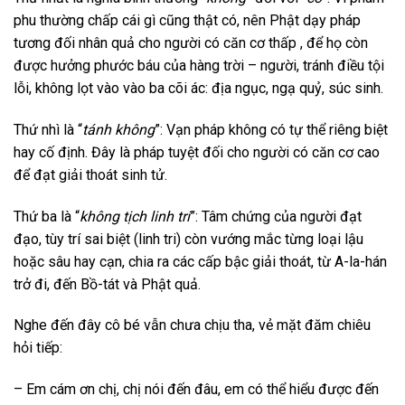
phu thường chấp cái gì cũng thật có, nên Phật dạy pháp
tương đối nhân quả cho người có căn cơ thấp , để họ còn
được hưởng phước báu của hàng trời – người, tránh điều tội
lỗi, không lọt vào vào ba cõi ác: địa ngục, ngạ quỷ, súc sinh.
Thứ nhì là “
tánh không
”: Vạn pháp không có tự thể riêng biệt
hay cố định. Đây là pháp tuyệt đối cho người có căn cơ cao
để đạt giải thoát sinh tử.
Thứ ba là “
không tịch linh tri
”: Tâm chứng của người đạt
đạo, tùy trí sai biệt (linh tri) còn vướng mắc từng loại lậu
hoặc sâu hay cạn, chia ra các cấp bậc giải thoát, từ A-la-hán
trở đi, đến Bồ-tát và Phật quả.
Nghe đến đây cô bé vẫn chưa chịu tha, vẻ mặt đăm chiêu
hỏi tiếp:
– Em cám ơn chị, chị nói đến đâu, em có thể hiểu được đến