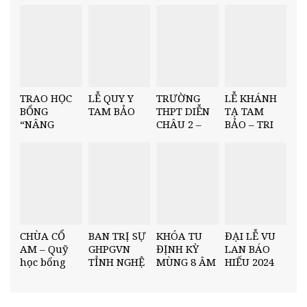
TRAO HỌC
LỄ QUY Y
TRƯỜNG
LỄ KHÁNH
BỔNG
TAM BẢO
THPT DIỄN
TẠ TAM
“NÂNG
CHÂU 2 –
BẢO – TRI
BƯỚC NHÂN
TRAO HỌC
ÂN CUỐI
TÀI” TẠI
BỔNG
NĂM
TRƯỜNG
“NÂNG
THCS MINH
BƯỚC NHÂN
CHÂU
TÀI” HỌC KỲ
I, NĂM HỌC
2025–2026
CHÙA CỔ
BAN TRỊ SỰ
KHÓA TU
ĐẠI LỄ VU
AM – Quỹ
GHPGVN
ĐỊNH KỲ
LAN BÁO
học bổng
TỈNH NGHỆ
MÙNG 8 ÂM
HIẾU 2024
“Nâng Bước
AN TỔ
LỊCH –
TẠI CHÙA
Nhân Tài”
CHỨC HỘI
“DƯỚI CỘI
CỔ AM
Trường
NGHỊ TỔNG
BỒ ĐỀ”