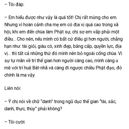
– Tôi đáp:
– Em hiểu được như vậy là quá tốt! Chị rất mừng cho em.
Nhưng vì hoàn cảnh cha mẹ em có địa vị quá cao trong xã
hội, khi em đến chùa làm Phật sự, chị sợ em vấp phải một
điều… Cho nên, nếu mình có bất cứ điều gì hơn người, chẳng
hạn như: tài giỏi, giàu có, xinh đẹp, bằng cấp, quyền lực, địa
vị… thì tất cả những thứ đó mình nên bỏ ngoài cổng chùa. Vì
sự tự mãn về trí thế gian hơn người càng cao, mình càng u
mê với trí huệ Bát-nhã và càng đi ngược chiều Phật đạo, đó
chính là ma vậy.
Liên nói:
– Ý chị nói về chữ “danh” trong ngũ dục thế gian “tài, sắc,
danh, thực, thùy” phải không?
– Tôi cười: