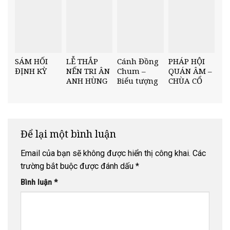
TRÌNH TRỞ
30/4 – 1/5
TÂM AN,
VỀ CHÁNH
BÓNG BỒ ĐỀ
PHÁP
TỰA CỬA.
SÁM HỐI
LỄ THẮP
Cánh Đồng
PHÁP HỘI
ĐỊNH KỲ
NẾN TRI ÂN
Chum –
QUÁN ÂM –
ANH HÙNG
Biểu tượng
CHÙA CỔ
LIỆT SĨ VIỆT
lịch sử và
AM
NAM – LÀO
văn hoá của
Xiêng
Khoảng
(CHDCND
Để lại một bình luận
Lào)
Email của bạn sẽ không được hiển thị công khai.
Các
trường bắt buộc được đánh dấu
*
Bình luận
*