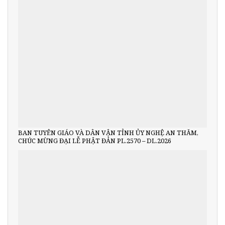
BAN TUYÊN GIÁO VÀ DÂN VẬN TỈNH ỦY NGHỆ AN THĂM,
CHÚC MỪNG ĐẠI LỄ PHẬT ĐẢN PL.2570 – DL.2026