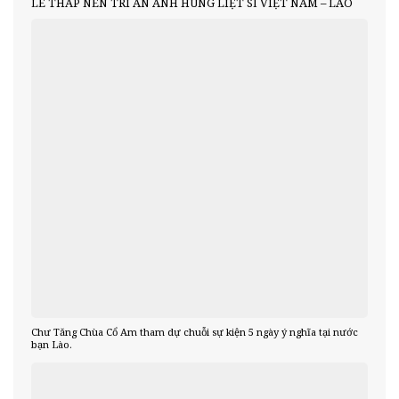
LỄ THẮP NẾN TRI ÂN ANH HÙNG LIỆT SĨ VIỆT NAM – LÀO
Chư Tăng Chùa Cổ Am tham dự chuỗi sự kiện 5 ngày ý nghĩa tại nước
bạn Lào.