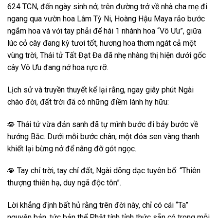
624 TCN, đến ngày sinh nở, trên đường trở về nhà cha mẹ đi
ngang qua vườn hoa Lâm Tỳ Ni, Hoàng Hậu Maya rảo bước
ngắm hoa và với tay phải để hái 1 nhánh hoa “Vô Ưu”, giữa
lúc cỏ cây đang kỳ tươi tốt, hương hoa thơm ngát cả một
vùng trời, Thái tử Tất Đạt Đa đã nhẹ nhàng thị hiện dưới gốc
cây Vô Ưu đang nở hoa rực rỡ.
Lịch sử và truyền thuyết kể lại rằng, ngay giây phút Ngài
chào đời, đất trời đã có những điềm lành hy hữu:
🪷 Thái tử vừa đản sanh đã tự mình bước đi bảy bước về
hướng Bắc. Dưới mỗi bước chân, một đóa sen vàng thanh
khiết lại bừng nở để nâng đỡ gót ngọc.
🪷 Tay chỉ trời, tay chỉ đất, Ngài dõng dạc tuyên bố: “Thiên
thượng thiên hạ, duy ngã độc tôn”.
Lời khẳng định bất hủ rằng trên đời này, chỉ có cái “Ta”
nguyên bản, tức bản thể Phật tính tỉnh thức sẵn có trong mỗi