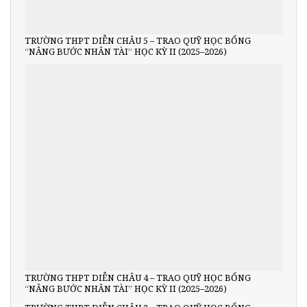
TRƯỜNG THPT DIỄN CHÂU 5 – TRAO QUỸ HỌC BỔNG
“NÂNG BƯỚC NHÂN TÀI” HỌC KỲ II (2025–2026)
TRƯỜNG THPT DIỄN CHÂU 4 – TRAO QUỸ HỌC BỔNG
“NÂNG BƯỚC NHÂN TÀI” HỌC KỲ II (2025–2026)