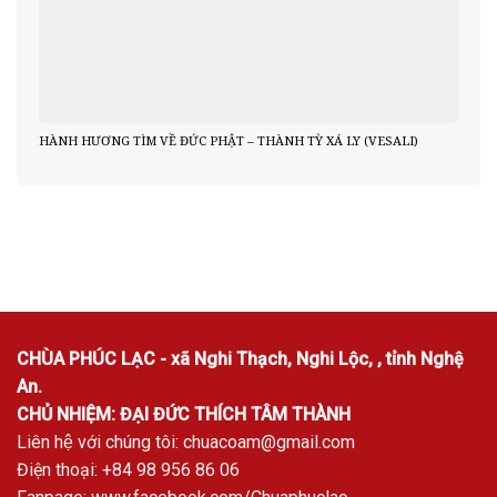
HÀNH HƯƠNG TÌM VỀ ĐỨC PHẬT – THÀNH TỲ XÁ LY (VESALI)
CHÙA PHÚC LẠC - xã Nghi Thạch, Nghi Lộc, , tỉnh Nghệ
An.
CHỦ NHIỆM: ĐẠI ĐỨC THÍCH TÂM THÀNH
Liên hệ với chúng tôi:
chuacoam@gmail.com
Điện thoại: +84 98 956 86 06