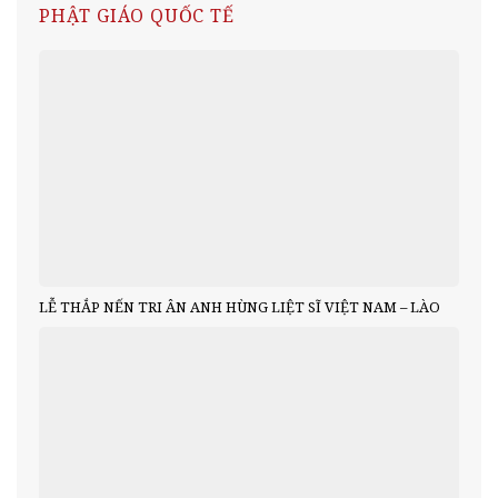
PHẬT GIÁO QUỐC TẾ
LỄ THẮP NẾN TRI ÂN ANH HÙNG LIỆT SĨ VIỆT NAM – LÀO