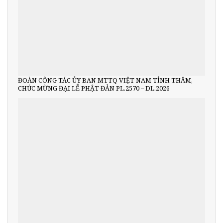
ĐOÀN CÔNG TÁC ỦY BAN MTTQ VIỆT NAM TỈNH THĂM,
CHÚC MỪNG ĐẠI LỄ PHẬT ĐẢN PL.2570 – DL.2026