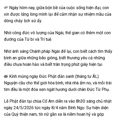
🌱 Ngày hôm nay, giữa bộn bề của cuộc sống hiện đại, con
xin được lắng lòng mình lại để cảm nhận sự nhiệm mầu của
dòng chảy lịch sử ấy.
Nhờ công đức vô lượng của Ngài, thế gian có thêm một con
đường của Từ bi và Trí tuệ.
Nhờ ánh sáng Chánh pháp Ngài để lại, con biết cách tìm thấy
bình an giữa những bão giông, biết thương yêu cả những
điều chưa hoàn hảo và biết trân trọng phút giây hiện tại.
🪷
Kính mừng ngày Đức Phật đản sanh (tháng tư ÂL).
Nguyện cầu cho thế giới hòa bình, nhà nhà ấm no, và mỗi trái
tim đều là một đóa sen ngát hương dưới chân Đức Từ Phụ.
Lễ Phật đản tại chùa Cổ Am diễn ra vào 8h30 sáng chủ nhật
ngày 24/5/2026 tức ngày 8/4 năm Bính Ngọ. Sự hiện diện
của Quý thiện nam, tín nữ gần xa là niềm hoan hỷ và góp