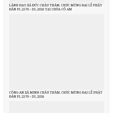
LÃNH ĐẠO XÃ ĐỨC CHÂU THĂM, CHÚC MỪNG ĐẠI LỄ PHẬT
ĐẢN PL.2570 – DL.2026 TẠI CHÙA CỔ AM
CÔNG AN XÃ MINH CHÂU THĂM, CHÚC MỪNG ĐẠI LỄ PHẬT
ĐẢN PL.2570 – DL.2026