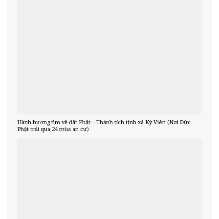
Hành hương tìm về đất Phật – Thánh tích tịnh xá Kỳ Viên (Nơi Đức
Phật trải qua 24 mùa an cư)