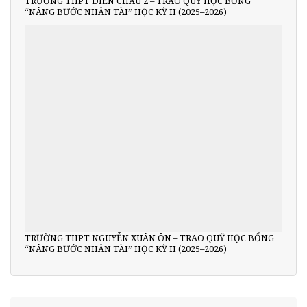
TRƯỜNG THPT DIỄN CHÂU 2 – TRAO QUỸ HỌC BỔNG
“NÂNG BƯỚC NHÂN TÀI” HỌC KỲ II (2025–2026)
TRƯỜNG THPT NGUYỄN XUÂN ÔN – TRAO QUỸ HỌC BỔNG
“NÂNG BƯỚC NHÂN TÀI” HỌC KỲ II (2025–2026)