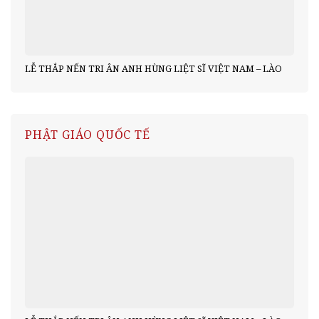
LỄ THẮP NẾN TRI ÂN ANH HÙNG LIỆT SĨ VIỆT NAM – LÀO
PHẬT GIÁO QUỐC TẾ