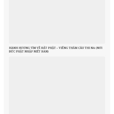
HÀNH HƯƠNG TÌM VỀ ĐẤT PHẬT – VIẾNG THĂM CÂU THI NA (NƠI
ĐỨC PHẬT NHẬP NIẾT BÀN)