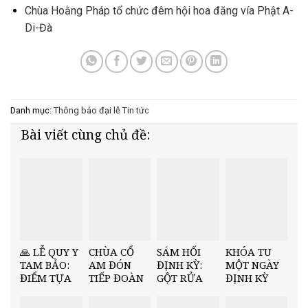
Chùa Hoằng Pháp tổ chức đêm hội hoa đăng vía Phật A-
Di-Đà
Danh mục:
Thông báo đại lễ
Tin tức
Bài viết cùng chủ đề:
🙏 LỄ QUY Y
CHÙA CỔ
SÁM HỐI
KHÓA TU
TAM BẢO:
AM ĐÓN
ĐỊNH KỲ:
MỘT NGÀY
ĐIỂM TỰA
TIẾP ĐOÀN
GỘT RỬA
ĐỊNH KỲ
TÂM LINH –
LÃNH ĐẠO
ĐỂ TÂM AN
TẠI CHÙA
HÀNH
NHÂN DỊP
CỔ AM: KHI