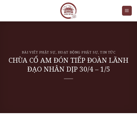
Skip
to
content
BÀI VIẾT PHẬT SỰ
,
HOẠT ĐỘNG PHẬT SỰ
,
TIN TỨC
CHÙA CỔ AM ĐÓN TIẾP ĐOÀN LÃNH
ĐẠO NHÂN DỊP 30/4 – 1/5