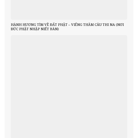
HÀNH HƯƠNG TÌM VỀ ĐẤT PHẬT – VIẾNG THĂM CÂU THI NA (NƠI
ĐỨC PHẬT NHẬP NIẾT BÀN)