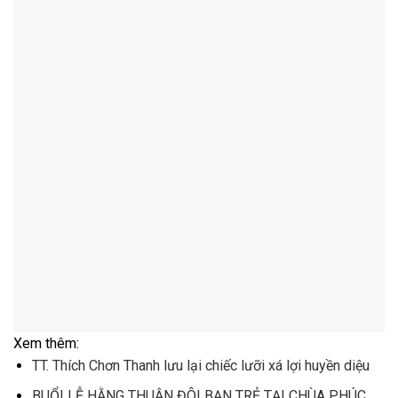
Xem thêm:
TT. Thích Chơn Thanh lưu lại chiếc lưỡi xá lợi huyền diệu
BUỔI LỄ HẰNG THUẬN ĐÔI BẠN TRẺ TẠI CHÙA PHÚC