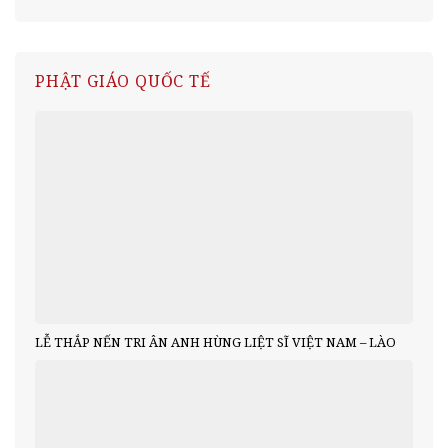
PHẬT GIÁO QUỐC TẾ
LỄ THẮP NẾN TRI ÂN ANH HÙNG LIỆT SĨ VIỆT NAM – LÀO