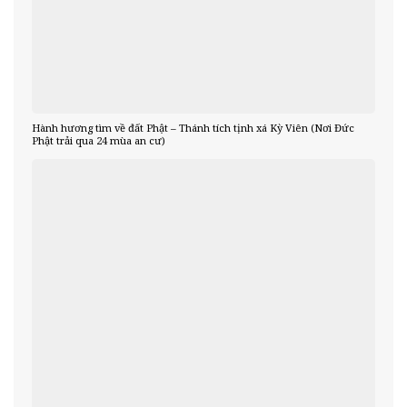
Hành hương tìm về đất Phật – Thánh tích tịnh xá Kỳ Viên (Nơi Đức
Phật trải qua 24 mùa an cư)