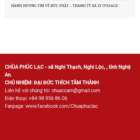
HÀNH HƯƠNG TÌM VỀ ĐỨC PHẬT – THÀNH TỲ XÁ LY (VESALI)
CHÙA PHÚC LẠC - xã Nghi Thạch, Nghi Lộc, , tỉnh Nghệ
An.
CHỦ NHIỆM: ĐẠI ĐỨC THÍCH TÂM THÀNH
Liên hệ với chúng tôi:
chuacoam@gmail.com
Điện thoại: +84 98 956 86 06
Fanpage:
www.facebook.com/Chuaphuclac