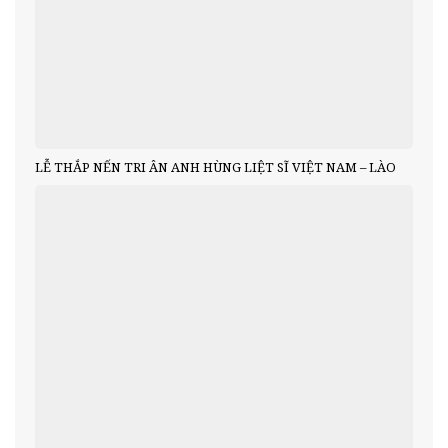
LỄ THẮP NẾN TRI ÂN ANH HÙNG LIỆT SĨ VIỆT NAM – LÀO