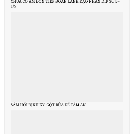
CHÙA CỔ AM ĐÓN TIẾP ĐOÀN LÃNH ĐẠO NHÂN DỊP 30/4 –
1/5
SÁM HỐI ĐỊNH KỲ: GỘT RỬA ĐỂ TÂM AN