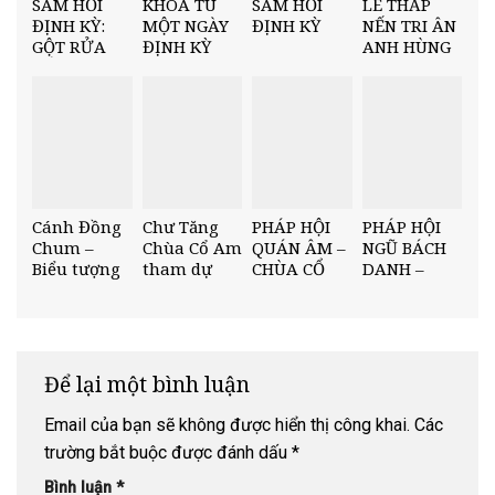
SÁM HỐI
KHÓA TU
SÁM HỐI
LỄ THẮP
ĐỊNH KỲ:
MỘT NGÀY
ĐỊNH KỲ
NẾN TRI ÂN
GỘT RỬA
ĐỊNH KỲ
ANH HÙNG
ĐỂ TÂM AN
TẠI CHÙA
LIỆT SĨ VIỆT
CỔ AM: KHI
NAM – LÀO
TÂM AN,
BÓNG BỒ ĐỀ
TỰA CỬA.
Cánh Đồng
Chư Tăng
PHÁP HỘI
PHÁP HỘI
Chum –
Chùa Cổ Am
QUÁN ÂM –
NGŨ BÁCH
Biểu tượng
tham dự
CHÙA CỔ
DANH –
lịch sử và
chuỗi sự
AM
THÀNH TÂM
văn hoá của
kiện 5 ngày
ĐẢNH LỄ
Xiêng
ý nghĩa tại
Khoảng
nước bạn
(CHDCND
Lào.
Để lại một bình luận
Lào)
Email của bạn sẽ không được hiển thị công khai.
Các
trường bắt buộc được đánh dấu
*
Bình luận
*