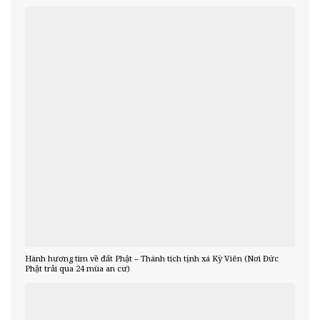
Hành hương tìm về đất Phật – Thánh tích tịnh xá Kỳ Viên (Nơi Đức
Phật trải qua 24 mùa an cư)