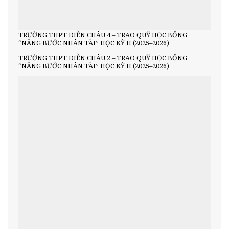
TRƯỜNG THPT DIỄN CHÂU 4 – TRAO QUỸ HỌC BỔNG
“NÂNG BƯỚC NHÂN TÀI” HỌC KỲ II (2025–2026)
TRƯỜNG THPT DIỄN CHÂU 2 – TRAO QUỸ HỌC BỔNG
“NÂNG BƯỚC NHÂN TÀI” HỌC KỲ II (2025–2026)