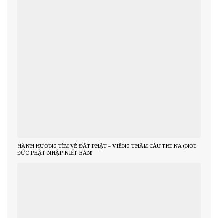
HÀNH HƯƠNG TÌM VỀ ĐẤT PHẬT – VIẾNG THĂM CÂU THI NA (NƠI
ĐỨC PHẬT NHẬP NIẾT BÀN)