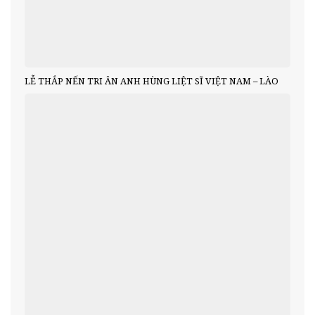
LỄ THẮP NẾN TRI ÂN ANH HÙNG LIỆT SĨ VIỆT NAM – LÀO