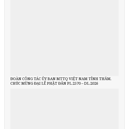
ĐOÀN CÔNG TÁC ỦY BAN MTTQ VIỆT NAM TỈNH THĂM,
CHÚC MỪNG ĐẠI LỄ PHẬT ĐẢN PL.2570 – DL.2026