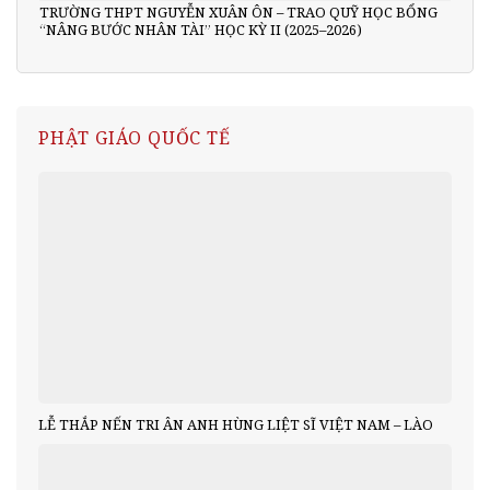
TRƯỜNG THPT NGUYỄN XUÂN ÔN – TRAO QUỸ HỌC BỔNG
“NÂNG BƯỚC NHÂN TÀI” HỌC KỲ II (2025–2026)
PHẬT GIÁO QUỐC TẾ
LỄ THẮP NẾN TRI ÂN ANH HÙNG LIỆT SĨ VIỆT NAM – LÀO