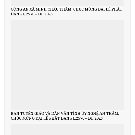
CÔNG AN XÃ MINH CHÂU THĂM, CHÚC MỪNG ĐẠI LỄ PHẬT
ĐẢN PL.2570 – DL.2026
BAN TUYÊN GIÁO VÀ DÂN VẬN TỈNH ỦY NGHỆ AN THĂM,
CHÚC MỪNG ĐẠI LỄ PHẬT ĐẢN PL.2570 – DL.2026