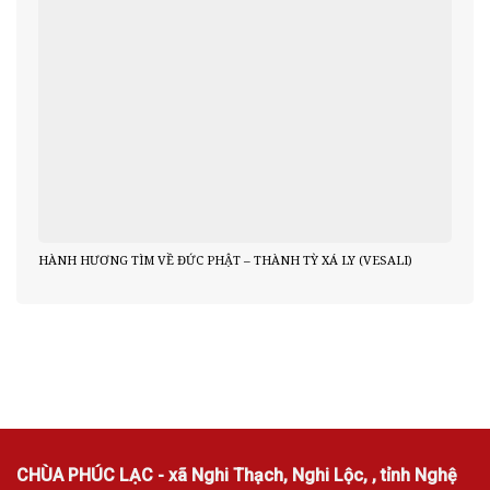
HÀNH HƯƠNG TÌM VỀ ĐỨC PHẬT – THÀNH TỲ XÁ LY (VESALI)
CHÙA PHÚC LẠC - xã Nghi Thạch, Nghi Lộc, , tỉnh Nghệ