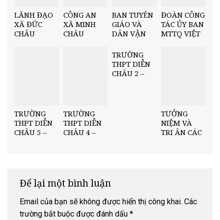
LÃNH ĐẠO
CÔNG AN
BAN TUYÊN
ĐOÀN CÔNG
XÃ ĐỨC
XÃ MINH
GIÁO VÀ
TÁC ỦY BAN
CHÂU
CHÂU
DÂN VẬN
MTTQ VIỆT
THĂM,
THĂM,
TỈNH ỦY
NAM TỈNH
CHÚC
CHÚC
NGHỆ AN
THĂM,
TRƯỜNG
MỪNG ĐẠI
MỪNG ĐẠI
THĂM,
CHÚC
THPT DIỄN
LỄ PHẬT
LỄ PHẬT
CHÚC
MỪNG ĐẠI
CHÂU 2 –
ĐẢN PL.2570
ĐẢN PL.2570
MỪNG ĐẠI
LỄ PHẬT
TRAO QUỸ
– DL.2026
– DL.2026
LỄ PHẬT
ĐẢN PL.2570
HỌC BỔNG
TẠI CHÙA
ĐẢN PL.2570
– DL.2026
“NÂNG
CỔ AM
– DL.2026
BƯỚC NHÂN
TRƯỜNG
TRƯỜNG
TƯỞNG
TÀI” HỌC KỲ
THPT DIỄN
THPT DIỄN
NIỆM VÀ
II (2025–
CHÂU 5 –
CHÂU 4 –
TRI ÂN CÁC
2026)
TRAO QUỸ
TRAO QUỸ
ANH HÙNG
HỌC BỔNG
HỌC BỔNG
LIỆT SĨ
“NÂNG
“NÂNG
BƯỚC NHÂN
BƯỚC NHÂN
TÀI” HỌC KỲ
TÀI” HỌC KỲ
Để lại một bình luận
II (2025–
II (2025–
2026)
2026)
Email của bạn sẽ không được hiển thị công khai.
Các
trường bắt buộc được đánh dấu
*