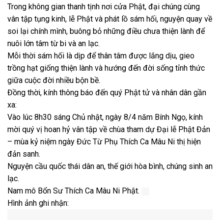
Trong không gian thanh tịnh nơi cửa Phật, đại chúng cùng
vân tập tụng kinh, lễ Phật và phát lồ sám hối, nguyện quay về
soi lại chính mình, buông bỏ những điều chưa thiện lành để
nuôi lớn tâm từ bi và an lạc.
Mỗi thời sám hối là dịp để thân tâm được lắng dịu, gieo
trồng hạt giống thiện lành và hướng đến đời sống tỉnh thức
giữa cuộc đời nhiều bộn bề.
Đồng thời, kính thông báo đến quý Phật tử và nhân dân gần
xa:
Vào lúc 8h30 sáng Chủ nhật, ngày 8/4 năm Bính Ngọ, kính
mời quý vị hoan hỷ vân tập về chùa tham dự Đại lễ Phật Đản
– mùa kỷ niệm ngày Đức Từ Phụ Thích Ca Mâu Ni thị hiện
đản sanh.
Nguyện cầu quốc thái dân an, thế giới hòa bình, chúng sinh an
lạc.
Nam mô Bổn Sư Thích Ca Mâu Ni Phật.
Hình ảnh ghi nhận: