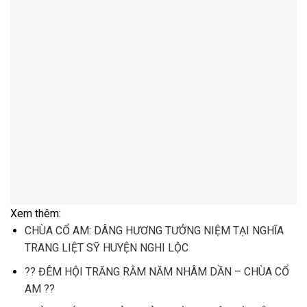
Xem thêm:
CHÙA CỔ AM: DÂNG HƯƠNG TƯỞNG NIỆM TẠI NGHĨA
TRANG LIỆT SỸ HUYỆN NGHI LỘC
?? ĐÊM HỘI TRĂNG RẰM NĂM NHÂM DẦN – CHÙA CỔ
AM ??