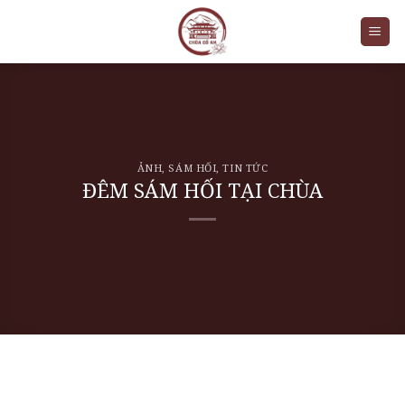
Skip
to
content
ẢNH
,
SÁM HỐI
,
TIN TỨC
ĐÊM SÁM HỐI TẠI CHÙA