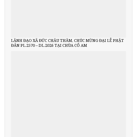
LÃNH ĐẠO XÃ ĐỨC CHÂU THĂM, CHÚC MỪNG ĐẠI LỄ PHẬT
ĐẢN PL.2570 – DL.2026 TẠI CHÙA CỔ AM