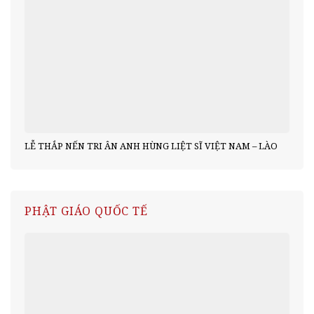
LỄ THẮP NẾN TRI ÂN ANH HÙNG LIỆT SĨ VIỆT NAM – LÀO
PHẬT GIÁO QUỐC TẾ