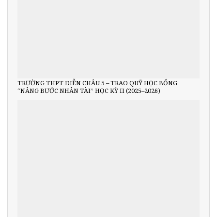
TRƯỜNG THPT DIỄN CHÂU 5 – TRAO QUỸ HỌC BỔNG
“NÂNG BƯỚC NHÂN TÀI” HỌC KỲ II (2025–2026)