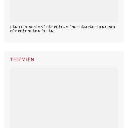
HÀNH HƯƠNG TÌM VỀ ĐẤT PHẬT – VIẾNG THĂM CÂU THI NA (NƠI
ĐỨC PHẬT NHẬP NIẾT BÀN)
THƯ VIỆN