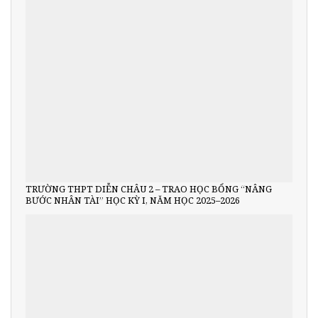
TRƯỜNG THPT DIỄN CHÂU 2 – TRAO HỌC BỔNG “NÂNG
BƯỚC NHÂN TÀI” HỌC KỲ I, NĂM HỌC 2025–2026