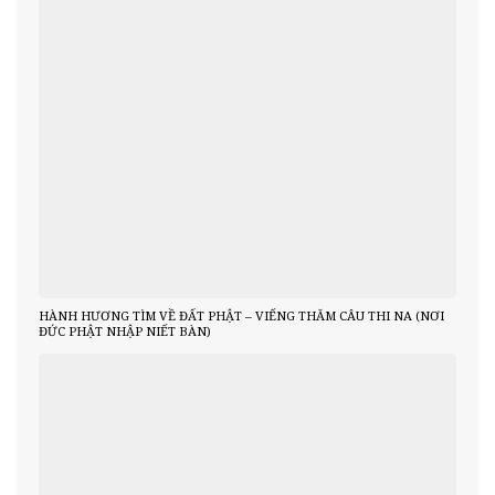
HÀNH HƯƠNG TÌM VỀ ĐẤT PHẬT – VIẾNG THĂM CÂU THI NA (NƠI
ĐỨC PHẬT NHẬP NIẾT BÀN)