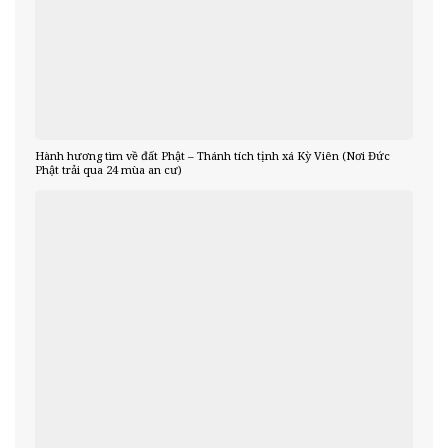
Hành hương tìm về đất Phật – Thánh tích tịnh xá Kỳ Viên (Nơi Đức
Phật trải qua 24 mùa an cư)