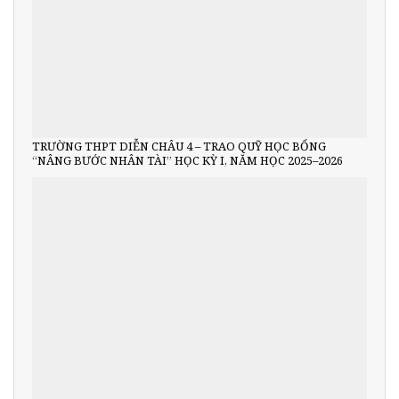
TRƯỜNG THPT DIỄN CHÂU 4 – TRAO QUỸ HỌC BỔNG
“NÂNG BƯỚC NHÂN TÀI” HỌC KỲ I, NĂM HỌC 2025–2026