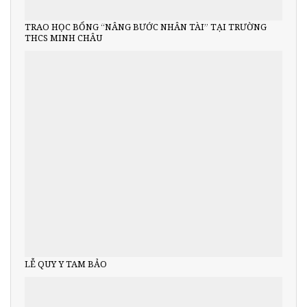
TRAO HỌC BỔNG “NÂNG BƯỚC NHÂN TÀI” TẠI TRƯỜNG
THCS MINH CHÂU
LỄ QUY Y TAM BẢO