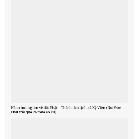
Hành hương tìm về đất Phật – Thánh tích tịnh xá Kỳ Viên (Nơi Đức
Phật trải qua 24 mùa an cư)