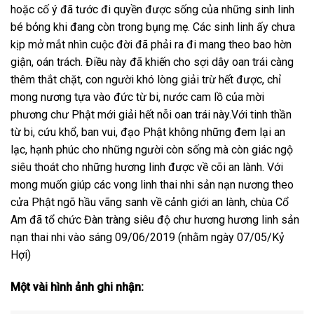
hoặc cố ý đã tước đi quyền được sống của những sinh linh
bé bỏng khi đang còn trong bụng mẹ. Các sinh linh ấy chưa
kịp mở mắt nhìn cuộc đời đã phải ra đi mang theo bao hờn
giận, oán trách. Điều này đã khiến cho sợi dây oan trái càng
thêm thắt chặt, con người khó lòng giải trừ hết được, chỉ
mong nương tựa vào đức từ bi, nước cam lồ của mời
phương chư Phật mới giải hết nỗi oan trái này.Với tinh thần
từ bi, cứu khổ, ban vui, đạo Phật không những đem lại an
lạc, hạnh phúc cho những người còn sống mà còn giác ngộ
siêu thoát cho những hương linh được về cõi an lành. Với
mong muốn giúp các vong linh thai nhi sản nạn nương theo
cửa Phật ngõ hầu vãng sanh về cảnh giới an lành, chùa Cổ
Am đã tổ chức Đàn tràng siêu độ chư hương hương linh sản
nạn thai nhi vào sáng 09/06/2019 (nhằm ngày 07/05/Kỷ
Hợi)
Một vài hình ảnh ghi nhận: