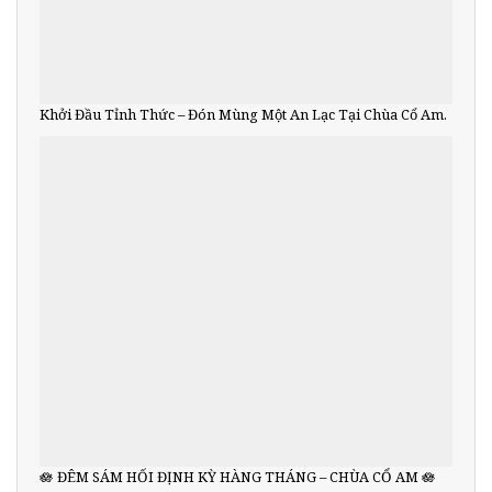
Khởi Đầu Tỉnh Thức – Đón Mùng Một An Lạc Tại Chùa Cổ Am.
🪷 ĐÊM SÁM HỐI ĐỊNH KỲ HÀNG THÁNG – CHÙA CỔ AM 🪷