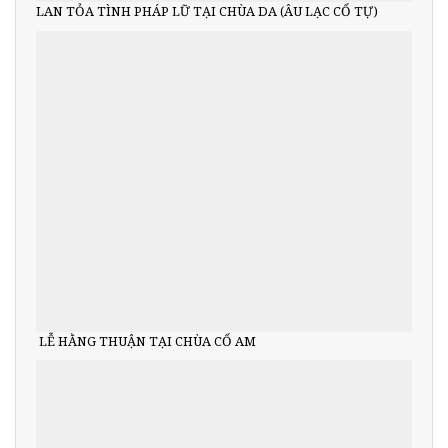
LAN TỎA TÌNH PHÁP LỮ TẠI CHÙA DA (ÂU LẠC CỔ TỰ)
LỄ HẰNG THUẬN TẠI CHÙA CỔ AM