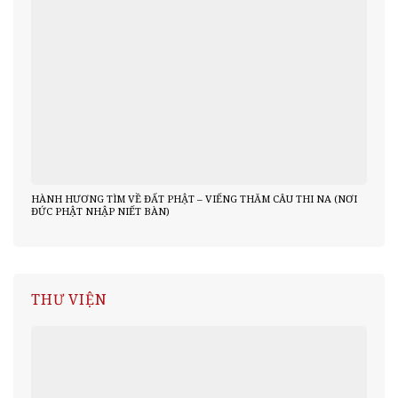
HÀNH HƯƠNG TÌM VỀ ĐẤT PHẬT – VIẾNG THĂM CÂU THI NA (NƠI
ĐỨC PHẬT NHẬP NIẾT BÀN)
THƯ VIỆN