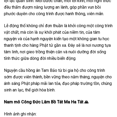
lợi lạc quần sinh. Mỗi bước chân, mỗi lời kinh, mỗi nghi thức
đều thấm đượm năng lượng an lành, góp phần vun bồi
phước duyên cho công trình được hanh thông, viên mãn.
Lễ động thổ không chỉ đơn thuần là khởi công một công trình
vật chất, mà còn là sự khởi phát của niềm tin, của tâm
nguyện và của hạnh nguyện kiến tạo một không gian tu học
thanh tịnh cho hàng Phật tử gần xa. Đây sẽ là nơi nương tựa
tâm linh, nơi gieo trồng thiện căn và nuôi dưỡng đời sống
tỉnh thức giữa dòng đời nhiều biến động.
Nguyện cầu hồng ân Tam Bảo từ bi gia hộ cho công trình
sớm được viên thành, bền vững theo năm tháng; nguyện cho
ánh sáng Phật pháp mãi lan tỏa, đạo pháp trường tồn, chúng
sinh an lạc, thế giới hòa bình.
Nam mô Công Đức Lâm Bồ Tát Ma Ha Tát 🙏
Hình ảnh ghi nhận: