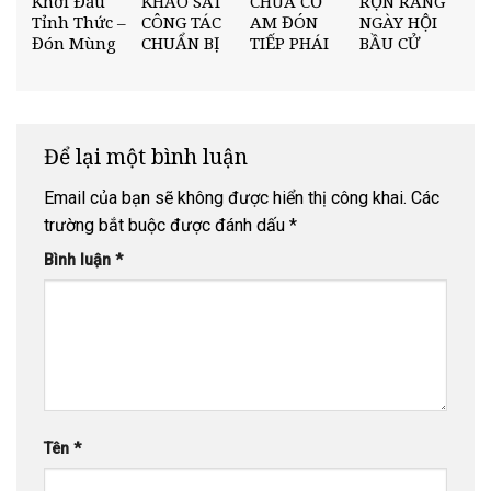
Khởi Đầu
KHẢO SÁT
CHÙA CỔ
RỘN RÀNG
Tỉnh Thức –
CÔNG TÁC
AM ĐÓN
NGÀY HỘI
Đón Mùng
CHUẨN BỊ
TIẾP PHÁI
BẦU CỬ
Một An Lạc
ĐẠI HỘI
ĐOÀN BAN
Tại Chùa Cổ
PHẬT GIÁO
TRỊ SỰ
Am.
TỈNH NGHỆ
GHPGVN
AN
TỈNH NGHỆ
AN VÀ VIỆN
Để lại một bình luận
TRẦN NHÂN
TÔNG
Email của bạn sẽ không được hiển thị công khai.
Các
trường bắt buộc được đánh dấu
*
Bình luận
*
Tên
*