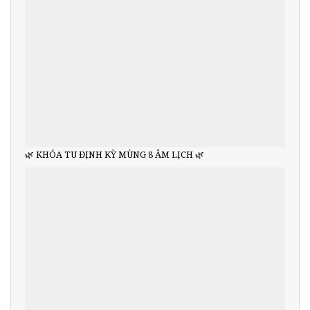
🌿 KHÓA TU ĐỊNH KỲ MÙNG 8 ÂM LỊCH 🌿