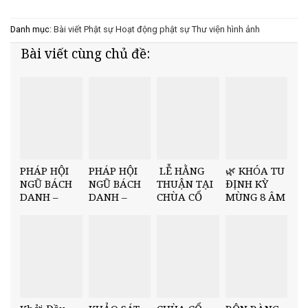
Danh mục:
Bài viết Phật sự
Hoạt động phật sự
Thư viện hình ảnh
Bài viết cùng chủ đề:
PHÁP HỘI
PHÁP HỘI
LỄ HẰNG
🌿 KHÓA TU
NGŨ BÁCH
NGŨ BÁCH
THUẬN TẠI
ĐỊNH KỲ
DANH –
DANH –
CHÙA CỔ
MÙNG 8 ÂM
THÀNH TÂM
NGÀY THỨ
AM
LỊCH 🌿
ĐẢNH LỄ
NHẤT