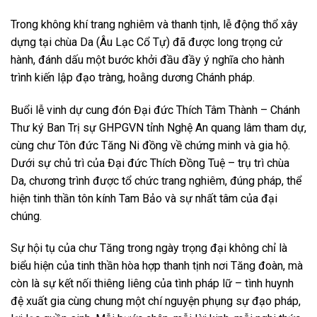
Trong không khí trang nghiêm và thanh tịnh, lễ động thổ xây
dựng tại chùa Da (Âu Lạc Cổ Tự) đã được long trọng cử
hành, đánh dấu một bước khởi đầu đầy ý nghĩa cho hành
trình kiến lập đạo tràng, hoằng dương Chánh pháp.
Buổi lễ vinh dự cung đón Đại đức Thích Tâm Thành – Chánh
Thư ký Ban Trị sự GHPGVN tỉnh Nghệ An quang lâm tham dự,
cùng chư Tôn đức Tăng Ni đồng về chứng minh và gia hộ.
Dưới sự chủ trì của Đại đức Thích Đồng Tuệ – trụ trì chùa
Da, chương trình được tổ chức trang nghiêm, đúng pháp, thể
hiện tinh thần tôn kính Tam Bảo và sự nhất tâm của đại
chúng.
Sự hội tụ của chư Tăng trong ngày trọng đại không chỉ là
biểu hiện của tinh thần hòa hợp thanh tịnh nơi Tăng đoàn, mà
còn là sự kết nối thiêng liêng của tình pháp lữ – tình huynh
đệ xuất gia cùng chung một chí nguyện phụng sự đạo pháp,