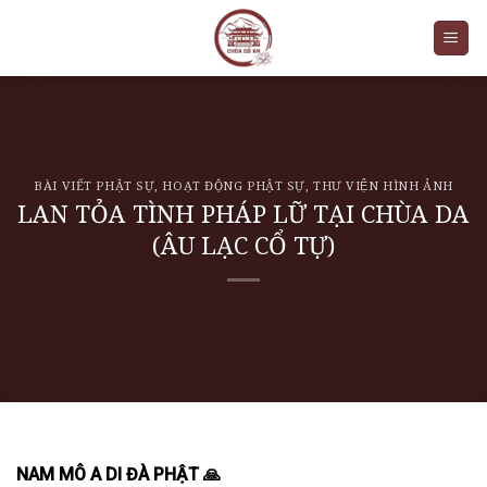
Skip
to
content
BÀI VIẾT PHẬT SỰ
,
HOẠT ĐỘNG PHẬT SỰ
,
THƯ VIỆN HÌNH ẢNH
LAN TỎA TÌNH PHÁP LỮ TẠI CHÙA DA
(ÂU LẠC CỔ TỰ)
NAM MÔ A DI ĐÀ PHẬT 🙏