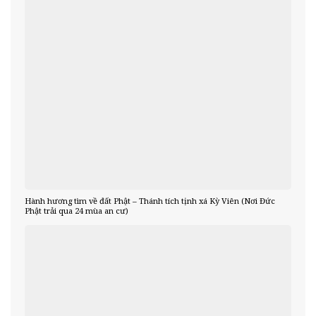
Hành hương tìm về đất Phật – Thánh tích tịnh xá Kỳ Viên (Nơi Đức
Phật trải qua 24 mùa an cư)