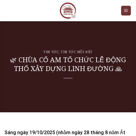
Skip
to
content
TIN TỨC
,
TIN TỨC NỔI BẬT
🌿 CHÙA CỔ AM TỔ CHỨC LỄ ĐỘNG
THỔ XÂY DỰNG LINH ĐƯỜNG 🙏
Sáng ngày 19/10/2025 (nhằm ngày 28 tháng 8 năm Ất