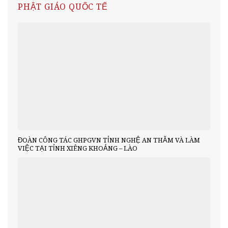
PHẬT GIÁO QUỐC TẾ
ĐOÀN CÔNG TÁC GHPGVN TỈNH NGHỆ AN THĂM VÀ LÀM
VIỆC TẠI TỈNH XIÊNG KHOẢNG – LÀO