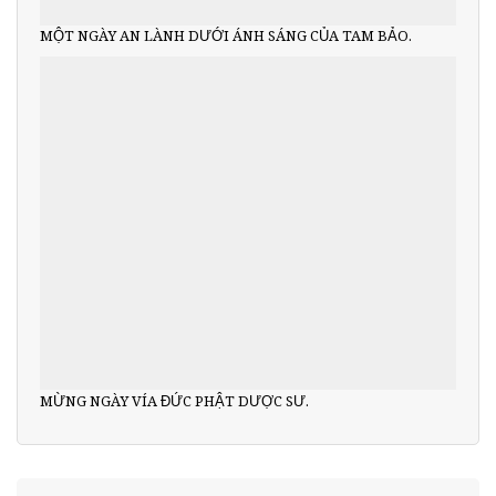
MỘT NGÀY AN LÀNH DƯỚI ÁNH SÁNG CỦA TAM BẢO.
MỪNG NGÀY VÍA ĐỨC PHẬT DƯỢC SƯ.