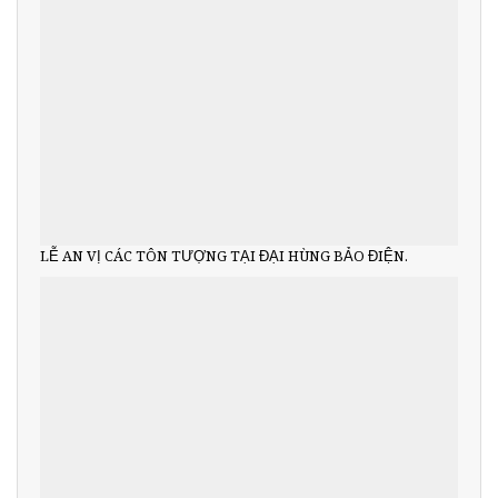
LỄ AN VỊ CÁC TÔN TƯỢNG TẠI ĐẠI HÙNG BẢO ĐIỆN.