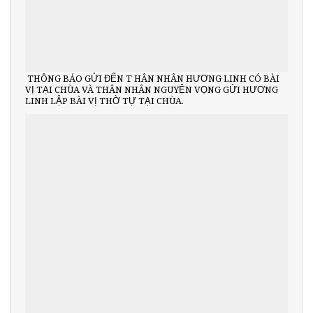
THÔNG BÁO GỬI ĐẾN T HÂN NHÂN HƯƠNG LINH CÓ BÀI
VỊ TẠI CHÙA VÀ THÂN NHÂN NGUYỆN VỌNG GỬI HƯƠNG
LINH LẬP BÀI VỊ THỜ TỰ TẠI CHÙA.