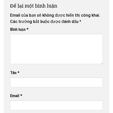
Bình An
Để lại một bình luận
Trong Ánh
Sáng Từ Bi.
Email của bạn sẽ không được hiển thị công khai.
Các trường bắt buộc được đánh dấu
*
Bình luận
*
Tên
*
Email
*