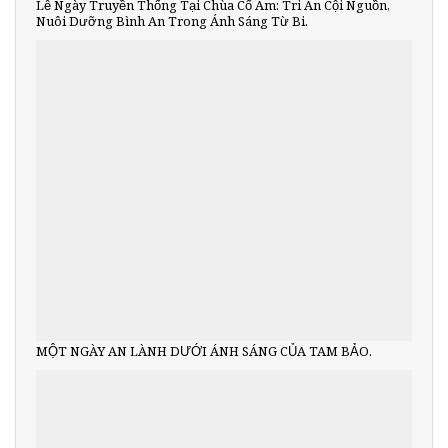
Lễ Ngày Truyền Thống Tại Chùa Cổ Am: Tri Ân Cội Nguồn,
Nuôi Dưỡng Bình An Trong Ánh Sáng Từ Bi.
MỘT NGÀY AN LÀNH DƯỚI ÁNH SÁNG CỦA TAM BẢO.