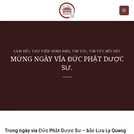
Skip
to
content
SÁM HỐI
,
THƯ VIỆN HÌNH ẢNH
,
TIN TỨC
,
TIN TỨC NỔI BẬT
MỪNG NGÀY VÍA ĐỨC PHẬT DƯỢC
SƯ.
Trong ngày vía Đức Phật Dược Sư – bậc Lưu Ly Quang