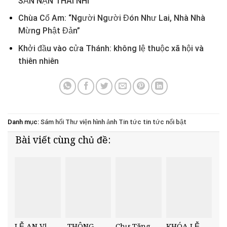
SẢN NẠN THAI NHI
Chùa Cổ Am: “Người Người Đón Như Lai, Nhà Nhà
Mừng Phật Đản”
Khởi đầu vào cửa Thánh: không lệ thuộc xã hội và
thiên nhiên
Danh mục:
Sám hối
Thư viện hình ảnh
Tin tức
tin tức nổi bật
Bài viết cùng chủ đề:
LỄ AN VỊ
THÔNG
Chư Tăng
KHÓA LỄ