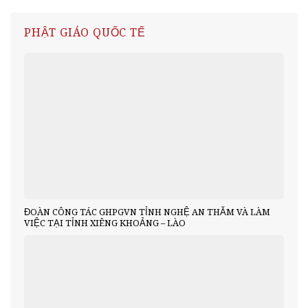
PHẬT GIÁO QUỐC TẾ
ĐOÀN CÔNG TÁC GHPGVN TỈNH NGHỆ AN THĂM VÀ LÀM
VIỆC TẠI TỈNH XIÊNG KHOẢNG – LÀO