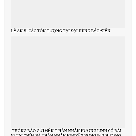
LỄ AN VỊ CÁC TÔN TƯỢNG TẠI ĐẠI HÙNG BẢO ĐIỆN.
THÔNG BÁO GỬI ĐẾN T HÂN NHÂN HƯƠNG LINH CÓ BÀI
VỊ TẠI CHÙA VÀ THÂN NHÂN NGUYỆN VỌNG GỬI HƯƠNG