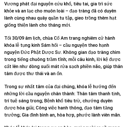
Vương phát đại nguyện cứu khổ, tiêu tai, gia trì sức
khỏe và an lạc cho muôn loài – đạo tràng đã có duyên
lành cùng nhau quây quần tu tập, gieo trồng thêm hạt
giống thiện lành cho tháng mới.
Tối 30/09 âm lịch, chùa Cổ Am trang nghiêm cử hành
khóa lễ tụng kinh Sám hối – cầu nguyện theo hạnh
nguyện Đức Phật Dược Sư. Không gian đạo tràng chìm
trong tiếng chuông trầm tĩnh; mỗi câu kinh, lời kệ được
cất lên như dòng suối mát rửa sạch phiền não, giúp thân
tâm được thư thái và an ổn.
Trong sự nhất tâm của đại chúng, khóa lễ hướng đến
những lời cầu nguyện chân thành: Thân tâm thanh tịnh,
trí tuệ sáng trong; Bệnh khổ tiêu trừ, chướng duyên
được hóa giải; Công việc hanh thông, đạo tâm tăng
trưởng; Gia đình bình an, hòa hợp, phước lành viên mãn.