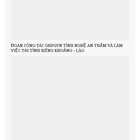
ĐOÀN CÔNG TÁC GHPGVN TỈNH NGHỆ AN THĂM VÀ LÀM
VIỆC TẠI TỈNH XIÊNG KHOẢNG – LÀO