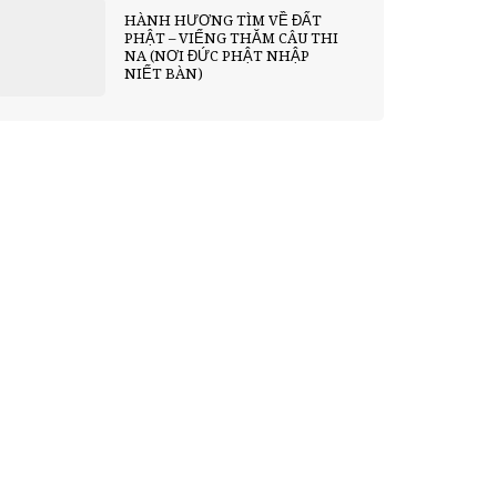
HÀNH HƯƠNG TÌM VỀ ĐẤT
PHẬT – VIẾNG THĂM CÂU THI
NA (NƠI ĐỨC PHẬT NHẬP
NIẾT BÀN)