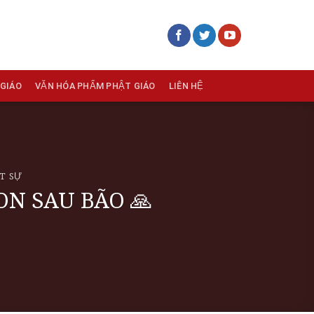
 GIÁO
VĂN HÓA PHẨM PHẬT GIÁO
LIÊN HỆ
T SỰ
N SAU BÃO 🙏