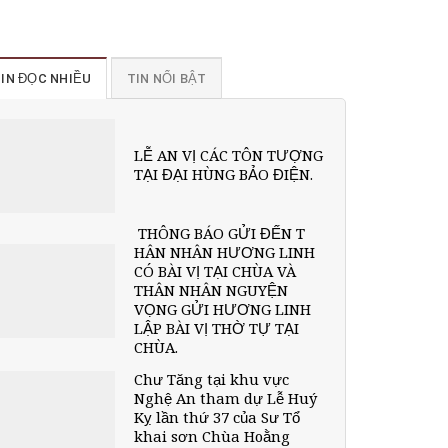
IN ĐỌC NHIỀU
TIN NỔI BẬT
LỄ AN VỊ CÁC TÔN TƯỢNG
TẠI ĐẠI HÙNG BẢO ĐIỆN.
THÔNG BÁO GỬI ĐẾN T
HÂN NHÂN HƯƠNG LINH
CÓ BÀI VỊ TẠI CHÙA VÀ
THÂN NHÂN NGUYỆN
VỌNG GỬI HƯƠNG LINH
LẬP BÀI VỊ THỜ TỰ TẠI
CHÙA.
Chư Tăng tại khu vực
Nghệ An tham dự Lễ Huý
Kỵ lần thứ 37 của Sư Tổ
khai sơn Chùa Hoằng