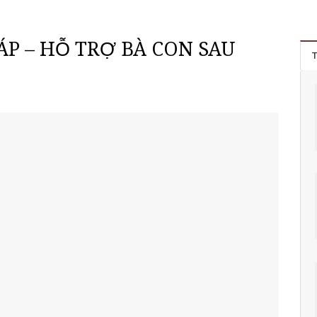
P – HỖ TRỢ BÀ CON SAU
T