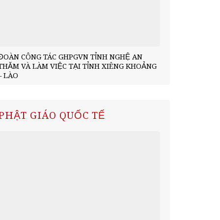
ĐOÀN CÔNG TÁC GHPGVN TỈNH NGHỆ AN
Chùa Phúc L
THĂM VÀ LÀM VIỆC TẠI TỈNH XIÊNG KHOẢNG
đoàn tỉnh Xi
– LÀO
PHẬT GIÁO QUỐC TẾ