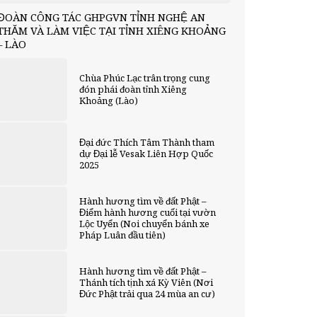
ĐOÀN CÔNG TÁC GHPGVN TỈNH NGHỆ AN
THĂM VÀ LÀM VIỆC TẠI TỈNH XIÊNG KHOẢNG
– LÀO
Chùa Phúc Lạc trân trọng cung
đón phái đoàn tỉnh Xiêng
Khoảng (Lào)
Đại đức Thích Tâm Thành tham
dự Đại lễ Vesak Liên Hợp Quốc
2025
Hành hương tìm về đất Phật –
Điểm hành hương cuối tại vườn
Lộc Uyển (Noi chuyển bánh xe
Pháp Luân đầu tiên)
Hành hương tìm về đất Phật –
Thánh tích tịnh xá Kỳ Viên (Nơi
Đức Phật trải qua 24 mùa an cư)