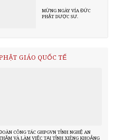
MỪNG NGÀY VÍA ĐỨC
PHẬT DƯỢC SƯ.
PHẬT GIÁO QUỐC TẾ
ĐOÀN CÔNG TÁC GHPGVN TỈNH NGHỆ AN
THĂM VÀ LÀM VIỆC TẠI TỈNH XIÊNG KHOẢNG