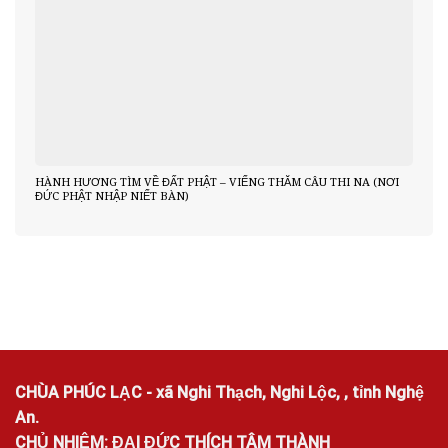
HÀNH HƯƠNG TÌM VỀ ĐẤT PHẬT – VIẾNG THĂM CÂU THI NA (NƠI
ĐỨC PHẬT NHẬP NIẾT BÀN)
CHÙA PHÚC LẠC - xã Nghi Thạch, Nghi Lộc, , tỉnh Nghệ
An.
CHỦ NHIỆM: ĐẠI ĐỨC THÍCH TÂM THÀNH