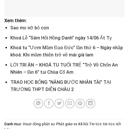
Xem thêm:
Sao mẹ nỡ bỏ con
Khoá Lễ “Sám Hối Hồng Danh” ngày 14/06 Ất Tỵ
Khoá tu “Ươm Mầm Đạo Đức” lần thứ 6 – Ngày nhập
khoá: Khi mầm thiện trở về mái già lam
LỜI TRI ÂN – KHOÁ TU TUỔI TRẺ “Trở Về Chốn An
Nhiên – lần 6” tại Chùa Cổ Am
TRAO HỌC BỔNG “NÂNG BƯỚC NHÂN TÀI” TẠI
TRƯỜNG THPT DIỄN CHÂU 2
Danh mục:
Hoạt động phật sự
Phật giáo vs Xã hội
Tin tức
tin tức nổi