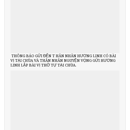
THÔNG BÁO GỬI ĐẾN T HÂN NHÂN HƯƠNG LINH CÓ BÀI
VỊ TẠI CHÙA VÀ THÂN NHÂN NGUYỆN VỌNG GỬI HƯƠNG
LINH LẬP BÀI VỊ THỜ TỰ TẠI CHÙA.