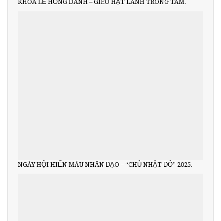
KHÓA LỄ HỒNG DANH – GIEO HẠT LÀNH TRONG TÂM.
NGÀY HỘI HIẾN MÁU NHÂN ĐẠO – “CHỦ NHẬT ĐỎ” 2025.