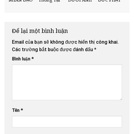
BÀI VỊ THỜ
– “CHỦ
Chùa Cổ
SÁNG CỦA
DƯỢC SƯ.
TỰ TẠI
NHẬT ĐỎ”
Am: Tri Ân
TAM BẢO.
CHÙA.
2025.
Cội Nguồn,
Nuôi Dưỡng
Bình An
Để lại một bình luận
Trong Ánh
Sáng Từ Bi.
Email của bạn sẽ không được hiển thị công khai.
Các trường bắt buộc được đánh dấu
*
Bình luận
*
Tên
*