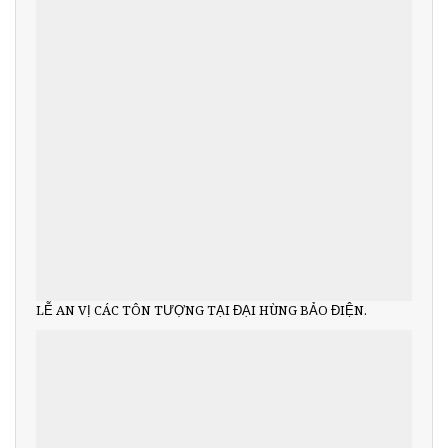
LỄ AN VỊ CÁC TÔN TƯỢNG TẠI ĐẠI HÙNG BẢO ĐIỆN.