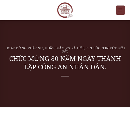
Skip
to
content
HOẠT ĐỘNG PHẬT SỰ
,
PHẬT GIÁO VS XÃ HỘI
,
TIN TỨC
,
TIN TỨC NỔI
BẬT
CHÚC MỪNG 80 NĂM NGÀY THÀNH
LẬP CÔNG AN NHÂN DÂN.