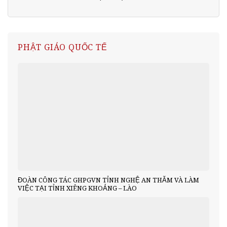
PHẬT GIÁO QUỐC TẾ
ĐOÀN CÔNG TÁC GHPGVN TỈNH NGHỆ AN THĂM VÀ LÀM
VIỆC TẠI TỈNH XIÊNG KHOẢNG – LÀO