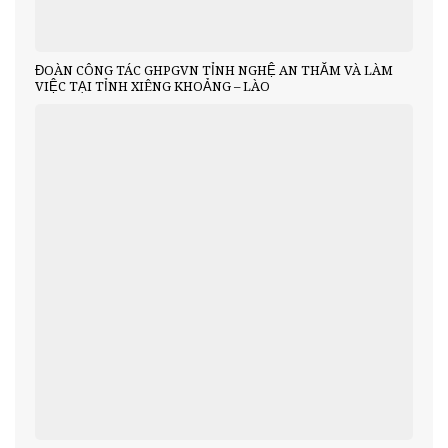
ĐOÀN CÔNG TÁC GHPGVN TỈNH NGHỆ AN THĂM VÀ LÀM
VIỆC TẠI TỈNH XIÊNG KHOẢNG – LÀO