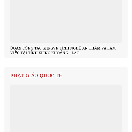
ĐOÀN CÔNG TÁC GHPGVN TỈNH NGHỆ AN THĂM VÀ LÀM
VIỆC TẠI TỈNH XIÊNG KHOẢNG – LÀO
PHẬT GIÁO QUỐC TẾ