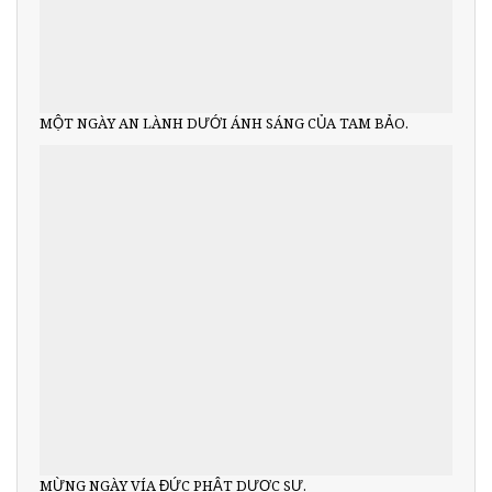
MỘT NGÀY AN LÀNH DƯỚI ÁNH SÁNG CỦA TAM BẢO.
MỪNG NGÀY VÍA ĐỨC PHẬT DƯỢC SƯ.