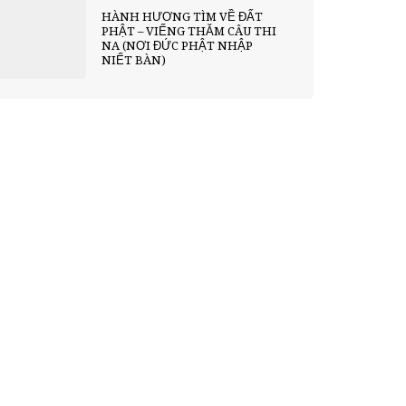
HÀNH HƯƠNG TÌM VỀ ĐẤT
PHẬT – VIẾNG THĂM CÂU THI
NA (NƠI ĐỨC PHẬT NHẬP
NIẾT BÀN)