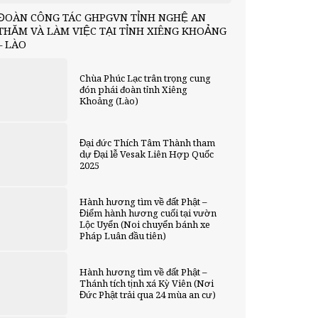
ĐOÀN CÔNG TÁC GHPGVN TỈNH NGHỆ AN
THĂM VÀ LÀM VIỆC TẠI TỈNH XIÊNG KHOẢNG
– LÀO
Chùa Phúc Lạc trân trọng cung
đón phái đoàn tỉnh Xiêng
Khoảng (Lào)
Đại đức Thích Tâm Thành tham
dự Đại lễ Vesak Liên Hợp Quốc
2025
Hành hương tìm về đất Phật –
Điểm hành hương cuối tại vườn
Lộc Uyển (Noi chuyển bánh xe
Pháp Luân đầu tiên)
Hành hương tìm về đất Phật –
Thánh tích tịnh xá Kỳ Viên (Nơi
Đức Phật trải qua 24 mùa an cư)