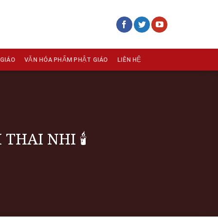
 GIÁO
VĂN HÓA PHẨM PHẬT GIÁO
LIÊN HỆ
THAI NHI 🕯️