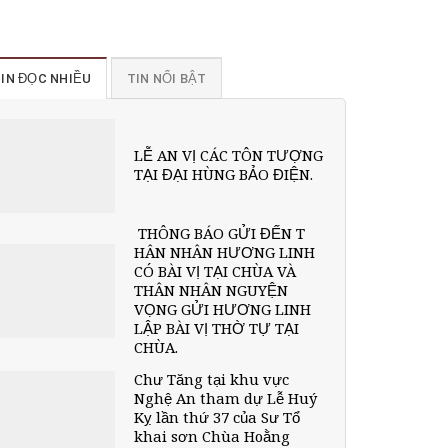
IN ĐỌC NHIỀU
TIN NỔI BẬT
LỄ AN VỊ CÁC TÔN TƯỢNG
TẠI ĐẠI HÙNG BẢO ĐIỆN.
THÔNG BÁO GỬI ĐẾN T
HÂN NHÂN HƯƠNG LINH
CÓ BÀI VỊ TẠI CHÙA VÀ
THÂN NHÂN NGUYỆN
VỌNG GỬI HƯƠNG LINH
LẬP BÀI VỊ THỜ TỰ TẠI
CHÙA.
Chư Tăng tại khu vực
Nghệ An tham dự Lễ Huý
Kỵ lần thứ 37 của Sư Tổ
khai sơn Chùa Hoằng