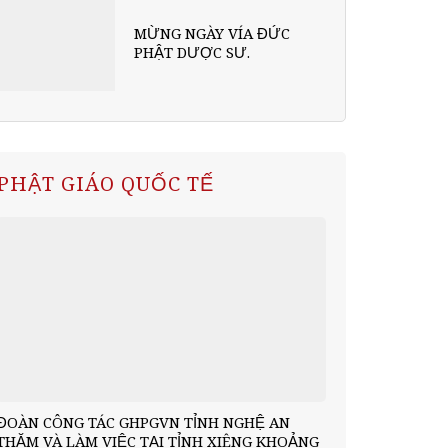
MỪNG NGÀY VÍA ĐỨC
PHẬT DƯỢC SƯ.
PHẬT GIÁO QUỐC TẾ
ĐOÀN CÔNG TÁC GHPGVN TỈNH NGHỆ AN
THĂM VÀ LÀM VIỆC TẠI TỈNH XIÊNG KHOẢNG