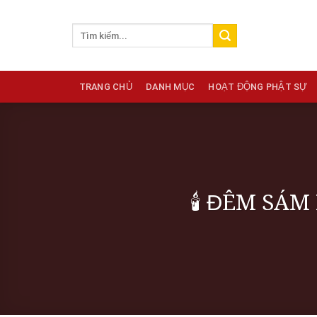
Skip
to
content
TRANG CHỦ
DANH MỤC
HOẠT ĐỘNG PHẬT SỰ
🕯️ ĐÊM SÁM