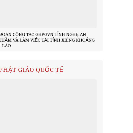
ĐOÀN CÔNG TÁC GHPGVN TỈNH NGHỆ AN
Chùa Phúc L
THĂM VÀ LÀM VIỆC TẠI TỈNH XIÊNG KHOẢNG
đoàn tỉnh Xi
– LÀO
PHẬT GIÁO QUỐC TẾ