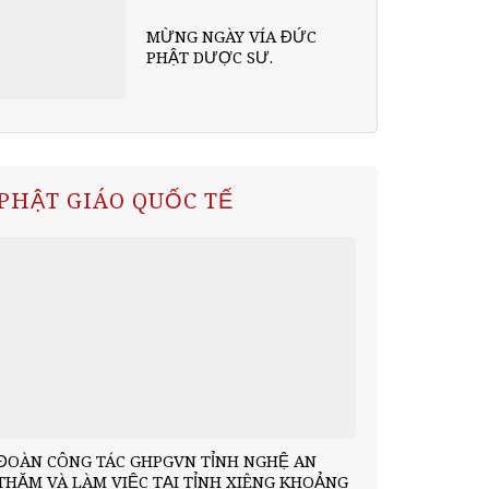
MỪNG NGÀY VÍA ĐỨC
PHẬT DƯỢC SƯ.
PHẬT GIÁO QUỐC TẾ
ĐOÀN CÔNG TÁC GHPGVN TỈNH NGHỆ AN
THĂM VÀ LÀM VIỆC TẠI TỈNH XIÊNG KHOẢNG