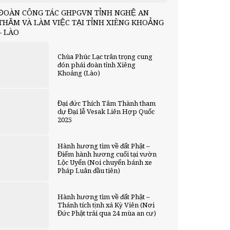
ĐOÀN CÔNG TÁC GHPGVN TỈNH NGHỆ AN
THĂM VÀ LÀM VIỆC TẠI TỈNH XIÊNG KHOẢNG
– LÀO
Chùa Phúc Lạc trân trọng cung
đón phái đoàn tỉnh Xiêng
Khoảng (Lào)
Đại đức Thích Tâm Thành tham
dự Đại lễ Vesak Liên Hợp Quốc
2025
Hành hương tìm về đất Phật –
Điểm hành hương cuối tại vườn
Lộc Uyển (Noi chuyển bánh xe
Pháp Luân đầu tiên)
Hành hương tìm về đất Phật –
Thánh tích tịnh xá Kỳ Viên (Nơi
Đức Phật trải qua 24 mùa an cư)