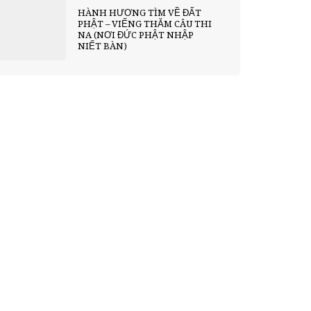
HÀNH HƯƠNG TÌM VỀ ĐẤT
PHẬT – VIẾNG THĂM CÂU THI
NA (NƠI ĐỨC PHẬT NHẬP
NIẾT BÀN)