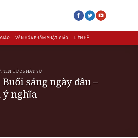
 GIÁO
VĂN HÓA PHẨM PHẬT GIÁO
LIÊN HỆ
Ự
,
TIN TỨC PHẬT SỰ
uổi sáng ngày đầu –
 ý nghĩa