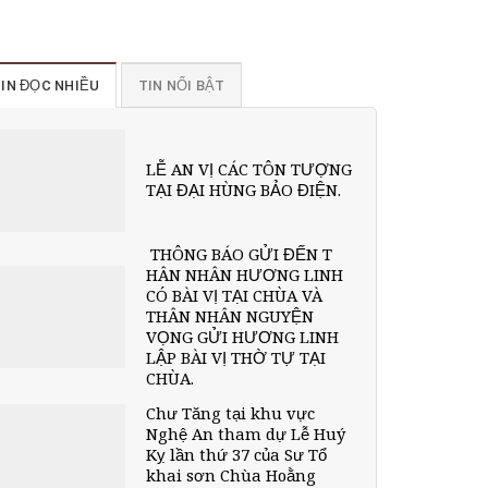
IN ĐỌC NHIỀU
TIN NỔI BẬT
LỄ AN VỊ CÁC TÔN TƯỢNG
TẠI ĐẠI HÙNG BẢO ĐIỆN.
THÔNG BÁO GỬI ĐẾN T
HÂN NHÂN HƯƠNG LINH
CÓ BÀI VỊ TẠI CHÙA VÀ
THÂN NHÂN NGUYỆN
VỌNG GỬI HƯƠNG LINH
LẬP BÀI VỊ THỜ TỰ TẠI
CHÙA.
Chư Tăng tại khu vực
Nghệ An tham dự Lễ Huý
Kỵ lần thứ 37 của Sư Tổ
khai sơn Chùa Hoằng