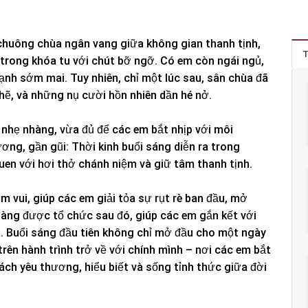
 chuông chùa ngân vang giữa không gian thanh tịnh,
T
 trong khóa tu với chút bỡ ngỡ. Có em còn ngái ngủ,
nh sớm mai. Tuy nhiên, chỉ một lúc sau, sân chùa đã
hẽ, và những nụ cười hồn nhiên dần hé nở.
 nhẹ nhàng, vừa đủ để các em bắt nhịp với môi
ơng, gần gũi: Thời kinh buổi sáng diễn ra trong
uen với hơi thở chánh niệm và giữ tâm thanh tịnh.
m vui, giúp các em giải tỏa sự rụt rè ban đầu, mở
hàng được tổ chức sau đó, giúp các em gắn kết với
a. Buổi sáng đầu tiên không chỉ mở đầu cho một ngày
trên hành trình trở về với chính mình – nơi các em bắt
ch yêu thương, hiểu biết và sống tỉnh thức giữa đời