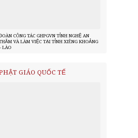
ĐOÀN CÔNG TÁC GHPGVN TỈNH NGHỆ AN
Chùa Phúc L
THĂM VÀ LÀM VIỆC TẠI TỈNH XIÊNG KHOẢNG
đoàn tỉnh Xi
– LÀO
PHẬT GIÁO QUỐC TẾ