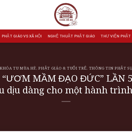
PHẬT GIÁO VS XÃ HỘI
NGHỆ THUẬT PHẬT GIÁO
THƯ VIỆN PHẬT
KHÓA TU MÙA HÈ
,
PHẬT GIÁO & TUỔI TRẺ
,
THÔNG TIN PHẬT S
“ƯƠM MẦM ĐẠO ĐỨC” LẦN 5 B
u dịu dàng cho một hành trình